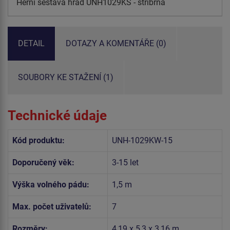
Herní sestava hrad UNH1029KS - stříbrná
DETAIL
DOTAZY A KOMENTÁŘE (0)
SOUBORY KE STAŽENÍ (1)
Technické údaje
Kód produktu:
UNH-1029KW-15
Doporučený věk:
3-15 let
Výška volného pádu:
1,5 m
Max. počet uživatelů:
7
Rozměry:
4,19 x 5,3 x 3,16 m