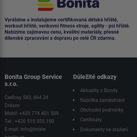
Vyrábíme a instalujeme certifikovaná dětská hřiště,
workout hřiště, venkovní fitness stroje, agility - psí hřiště.
Nabízíme zajímavou cenu, kvalitní materiály, přesné
dílenské zpracování a dopravu po celé ČR zdarma.
Bonita Group Service
Důležité odkazy
s.r.o.
Aktuality z Bonity
Čedlosy 583, 664 24
Nabídka zaměstnání
Drásov
Obchodní podmínky
Mobil: +420 774 401 509
Certifikáty
Tel.: +420 515 555 100
E-mail:
info@hriste-
Dokumenty ke stažení