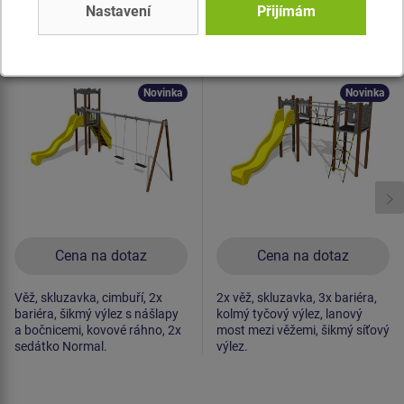
Nastavení
Přijímám
Produkt - UNH-1029K-15
Produkt - UNH-2005K-15
Herní sestava hrad
Herní sestava hrad
UNH1029K -
UNH2005K -
celokovová
celokovová
Novinka
Novinka
Cena na dotaz
Cena na dotaz
Věž, skluzavka, cimbuří, 2x
2x věž, skluzavka, 3x bariéra,
bariéra, šikmý výlez s nášlapy
kolmý tyčový výlez, lanový
a bočnicemi, kovové ráhno, 2x
most mezi věžemi, šikmý síťový
sedátko Normal.
výlez.