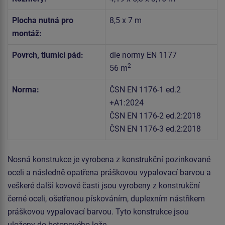
Plocha nutná pro
8,5 x 7 m
montáž:
Povrch, tlumící pád:
dle normy EN 1177
2
56 m
Norma:
ČSN EN 1176-1 ed.2
+A1:2024
ČSN EN 1176-2 ed.2:2018
ČSN EN 1176-3 ed.2:2018
Nosná konstrukce je vyrobena z konstrukční pozinkované
oceli a následně opatřena práškovou vypalovací barvou a
veškeré další kovové časti jsou vyrobeny z konstrukční
černé oceli, ošetřenou pískováním, duplexním nástřikem
práškovou vypalovací barvou. Tyto konstrukce jsou
uloženy do betonového lože.