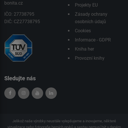
bonita.cz
Projekty EU
IČO: 27738795
Zásady ochrany
DIČ: CZ27738795
osobních údajů
Cookies
Informace - GDPR
Kniha her
Provozní knihy
Sledujte nás
Jelikož naše výrobky neustále vylepšujeme a inovujeme, některé
vizualizace nebo fotografie herních prvků a sestav nemusí být v daném