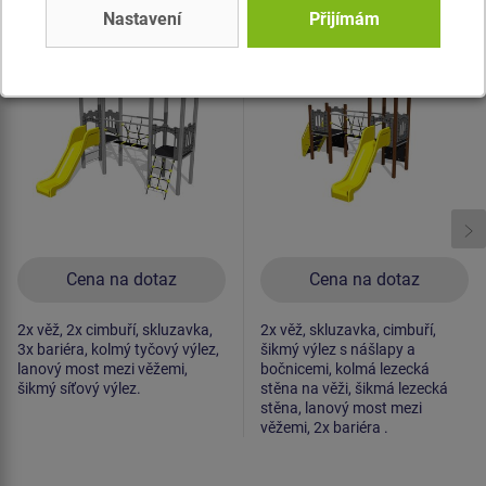
Nastavení
Přijímám
Herní sestava hrad
Herní sestava hrad
UNH2009K -
UNH2038K -
celokovová
celokovová
Novinka
Novinka
Cena na dotaz
Cena na dotaz
2x věž, 2x cimbuří, skluzavka,
2x věž, skluzavka, cimbuří,
3x bariéra, kolmý tyčový výlez,
šikmý výlez s nášlapy a
lanový most mezi věžemi,
bočnicemi, kolmá lezecká
šikmý síťový výlez.
stěna na věži, šikmá lezecká
stěna, lanový most mezi
věžemi, 2x bariéra .