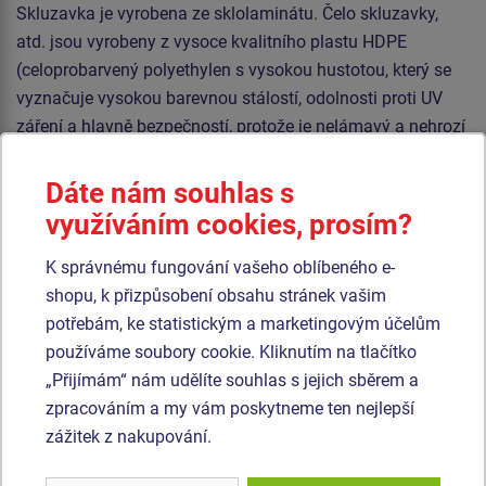
Skluzavka je vyrobena ze sklolaminátu. Čelo skluzavky,
atd. jsou vyrobeny z vysoce kvalitního plastu HDPE
(celoprobarvený polyethylen s vysokou hustotou, který se
vyznačuje vysokou barevnou stálostí, odolnosti proti UV
záření a hlavně bezpečností, protože je nelámavý a nehrozí
tak žádné nebezpečí zranění dětí ostrými úlomky). Šplhací
síť a lanový most jsou vyrobeny z materiálu HERKULES (16
Dáte nám souhlas s
mm lana z polypropylenu s vnitřním ocelovým jádrem) a
využíváním cookies, prosím?
jsou spojovány plastovými nebo hliníkovými spoji. Podesty
K správnému fungování vašeho oblíbeného e-
jsou vyrobeny z HPL (vysokotlaký laminát opatřený
shopu, k přizpůsobení obsahu stránek vašim
protiskluzem, který se vyznačuje vysokou barevnou
potřebám, ke statistickým a marketingovým účelům
stálostí, odolností proti poškrábání a odolností proti vodě).
používáme soubory cookie. Kliknutím na tlačítko
Veškerý spojovací materiál je pozinkovaný nebo nerezový.
„Přijímám“ nám udělíte souhlas s jejich sběrem a
zpracováním a my vám poskytneme ten nejlepší
Podobné
zboží
zážitek z nakupování.
Produkt - UNH-2009K-10
Produkt - UNH-2038K-10