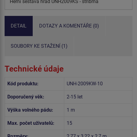
Herní sestava hrad UNH2009KS - stříbrná
DETAIL
DOTAZY A KOMENTÁŘE (0)
SOUBORY KE STAŽENÍ (1)
Technické údaje
Kód produktu:
UNH-2009KW-10
Doporučený věk:
2-15 let
Výška volného pádu:
1 m
Max. počet uživatelů:
15
Rozměry:
2,77 x 3,22 x 2,7 m