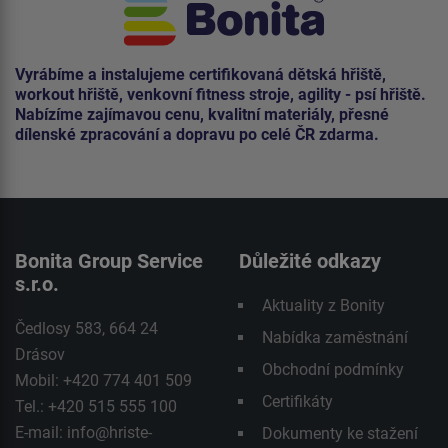
Vyrábíme a instalujeme certifikovaná dětská hřiště,
workout hřiště, venkovní fitness stroje, agility - psí hřiště.
Nabízíme zajímavou cenu, kvalitní materiály, přesné
dílenské zpracování a dopravu po celé ČR zdarma.
Bonita Group Service
Důležité odkazy
s.r.o.
Aktuality z Bonity
Čedlosy 583, 664 24
Nabídka zaměstnání
Drásov
Obchodní podmínky
Mobil: +420 774 401 509
Certifikáty
Tel.: +420 515 555 100
E-mail:
info@hriste-
Dokumenty ke stažení