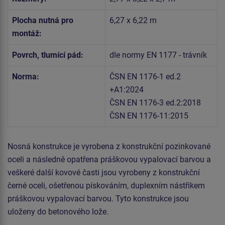
Plocha nutná pro
6,27 x 6,22 m
montáž:
Povrch, tlumící pád:
dle normy EN 1177 - trávník
Norma:
ČSN EN 1176-1 ed.2
+A1:2024
ČSN EN 1176-3 ed.2:2018
ČSN EN 1176-11:2015
Nosná konstrukce je vyrobena z konstrukční pozinkované
oceli a následně opatřena práškovou vypalovací barvou a
veškeré další kovové časti jsou vyrobeny z konstrukční
černé oceli, ošetřenou pískováním, duplexním nástřikem
práškovou vypalovací barvou. Tyto konstrukce jsou
uloženy do betonového lože.