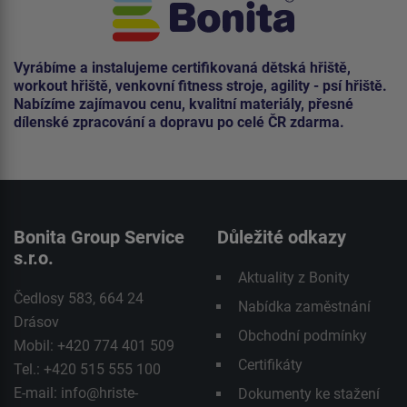
Vyrábíme a instalujeme certifikovaná dětská hřiště,
workout hřiště, venkovní fitness stroje, agility - psí hřiště.
Nabízíme zajímavou cenu, kvalitní materiály, přesné
dílenské zpracování a dopravu po celé ČR zdarma.
Bonita Group Service
Důležité odkazy
s.r.o.
Aktuality z Bonity
Čedlosy 583, 664 24
Nabídka zaměstnání
Drásov
Obchodní podmínky
Mobil: +420 774 401 509
Certifikáty
Tel.: +420 515 555 100
E-mail:
info@hriste-
Dokumenty ke stažení