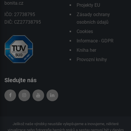
bonita.cz
Projekty EU
IČO: 27738795
Zásady ochrany
DIČ: CZ27738795
osobních údajů
Cookies
Informace - GDPR
Kniha her
Provozní knihy
Sledujte nás
Jelikož naše výrobky neustále vylepšujeme a inovujeme, některé
vizualizace nebo fotografie herních prvků a sestav nemusí být v daném