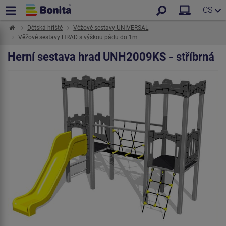
CS
Dětská hřiště
Věžové sestavy UNIVERSAL
Věžové sestavy HRAD s výškou pádu do 1m
Herní sestava hrad UNH2009KS - stříbrná