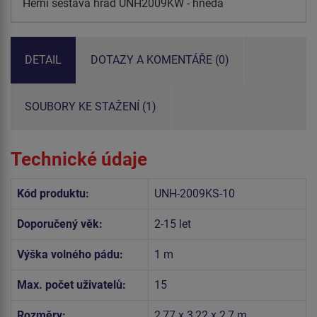
Herní sestava hrad UNH2009KW - hnědá
DETAIL
DOTAZY A KOMENTÁŘE (0)
SOUBORY KE STAŽENÍ (1)
Technické údaje
Kód produktu:
UNH-2009KS-10
Doporučený věk:
2-15 let
Výška volného pádu:
1 m
Max. počet uživatelů:
15
Rozměry:
2,77 x 3,22 x 2,7 m