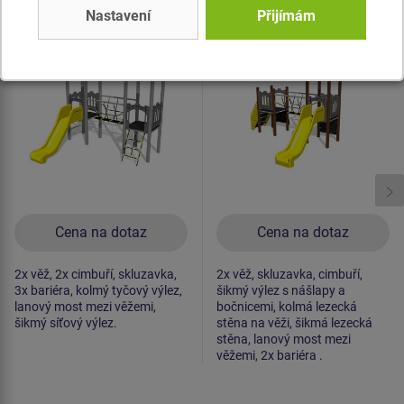
Nastavení
Přijímám
Herní sestava hrad
Herní sestava hrad
UNH2009K -
UNH2038K -
celokovová
celokovová
Novinka
Novinka
Cena na dotaz
Cena na dotaz
2x věž, 2x cimbuří, skluzavka,
2x věž, skluzavka, cimbuří,
3x bariéra, kolmý tyčový výlez,
šikmý výlez s nášlapy a
lanový most mezi věžemi,
bočnicemi, kolmá lezecká
šikmý síťový výlez.
stěna na věži, šikmá lezecká
stěna, lanový most mezi
věžemi, 2x bariéra .