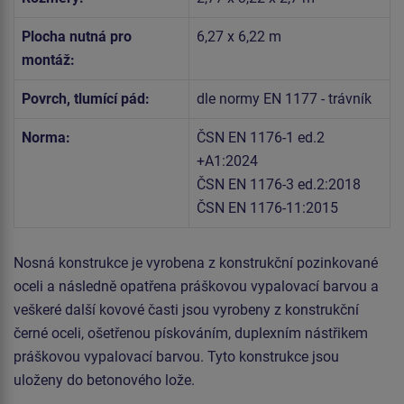
Plocha nutná pro
6,27 x 6,22 m
montáž:
Povrch, tlumící pád:
dle normy EN 1177 - trávník
Norma:
ČSN EN 1176-1 ed.2
+A1:2024
ČSN EN 1176-3 ed.2:2018
ČSN EN 1176-11:2015
Nosná konstrukce je vyrobena z konstrukční pozinkované
oceli a následně opatřena práškovou vypalovací barvou a
veškeré další kovové časti jsou vyrobeny z konstrukční
černé oceli, ošetřenou pískováním, duplexním nástřikem
práškovou vypalovací barvou. Tyto konstrukce jsou
uloženy do betonového lože.