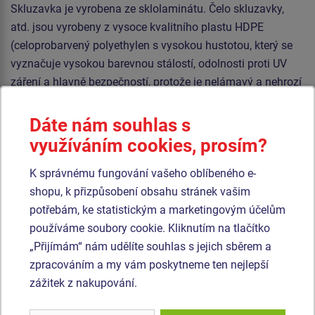
Skluzavka je vyrobena ze sklolaminátu. Čelo skluzavky,
atd. jsou vyrobeny z vysoce kvalitního plastu HDPE
(celoprobarvený polyethylen s vysokou hustotou, který se
vyznačuje vysokou barevnou stálostí, odolnosti proti UV
záření a hlavně bezpečností, protože je nelámavý a nehrozí
tak žádné nebezpečí zranění dětí ostrými úlomky). Šplhací
síť a lanový most jsou vyrobeny z materiálu HERKULES (16
Dáte nám souhlas s
mm lana z polypropylenu s vnitřním ocelovým jádrem) a
využíváním cookies, prosím?
jsou spojovány plastovými nebo hliníkovými spoji. Podesty
K správnému fungování vašeho oblíbeného e-
jsou vyrobeny z HPL (vysokotlaký laminát opatřený
shopu, k přizpůsobení obsahu stránek vašim
protiskluzem, který se vyznačuje vysokou barevnou
potřebám, ke statistickým a marketingovým účelům
stálostí, odolností proti poškrábání a odolností proti vodě).
používáme soubory cookie. Kliknutím na tlačítko
Veškerý spojovací materiál je pozinkovaný nebo nerezový.
„Přijímám“ nám udělíte souhlas s jejich sběrem a
zpracováním a my vám poskytneme ten nejlepší
Podobné
zboží
zážitek z nakupování.
Produkt - UNH-2009K-10
Produkt - UNH-2038K-10