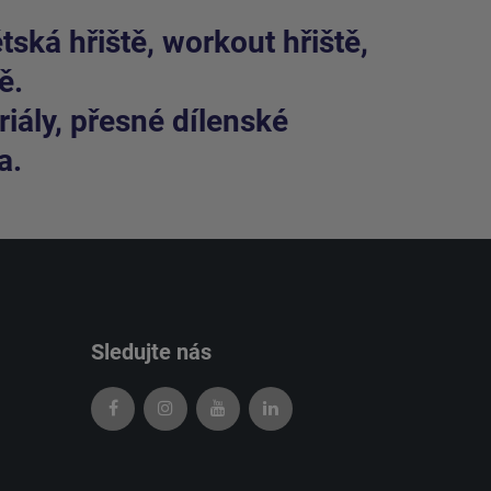
ská hřiště, workout hřiště,
ě.
iály, přesné dílenské
a.
Sledujte nás