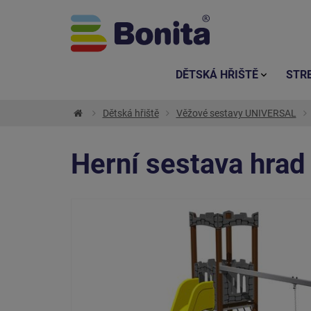
DĚTSKÁ HŘIŠTĚ
STR
Dětská hřiště
Věžové sestavy UNIVERSAL
Herní sestava hra