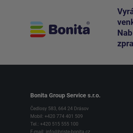
Vyrá
venk
Nabí
zpra
Bonita Group Service s.r.o.
Čedlosy 583, 664 24 Drásov
Mobil: +420 774 401 509
Tel.: +420 515 555 100
E-mail:
info@hriste-bonita.cz