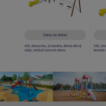
Cena na dotaz
Věž, skluzavka, 2x bariéra, šikmý síťový
Věž, cim
výlez, cimbuří, kovové ráhno.
lezecká 