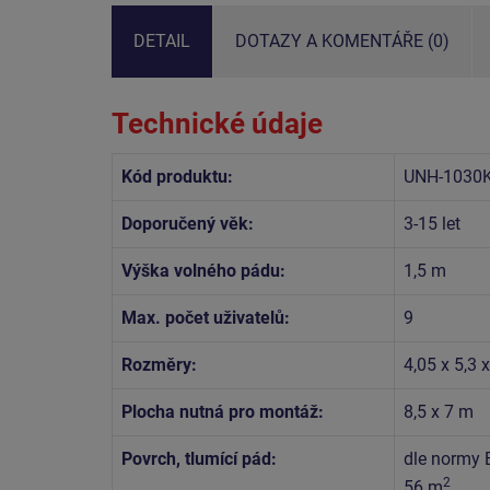
DETAIL
DOTAZY A KOMENTÁŘE (0)
Technické údaje
Kód produktu:
UNH-1030
Doporučený věk:
3-15 let
Výška volného pádu:
1,5 m
Max. počet uživatelů:
9
Rozměry:
4,05 x 5,3 
Plocha nutná pro montáž:
8,5 x 7 m
Povrch, tlumící pád:
dle normy 
2
56 m