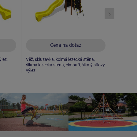
Cena na dotaz
ýlez,
Věž, skluzavka, kolmá lezecká stěna,
Věž, skluza
šikmá lezecká stěna, cimbuří, šikmý síťový
výlez s náš
výlez.
ráhno, 1x 