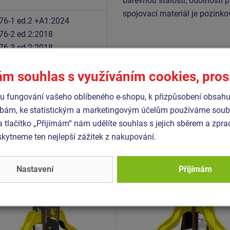
barevnou stálostí, odolností p
spojovací materiál je pozink
76-1 ed.2 +A1:2024
76-2 ed.2:2018
76-3 ed.2:2018
ám souhlas s využíváním cookies, pro
 fungování vašeho oblíbeného e-shopu, k přizpůsobení obsahu
Podobné
zboží
bám, ke statistickým a marketingovým účelům používáme soubo
a tlačítko „Přijímám“ nám udělíte souhlas s jejich sběrem a zpr
ytneme ten nejlepší zážitek z nakupování.
- UNH-1039K-15
Produkt - UNH-1041K-15
 sestava hrad UNH1039K -
Herní sestava hrad UNH1
ovová
celokovová
Nastavení
Přijímám
Novinka