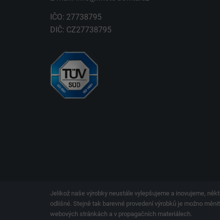
IČO: 27738795
DIČ: CZ27738795
Jelikož naše výrobky neustále vylepšujeme a inovujeme, někt
odlišné. Stejně tak barevné provedení výrobků je možno měnit.
webových stránkách a v propagačních materiálech.