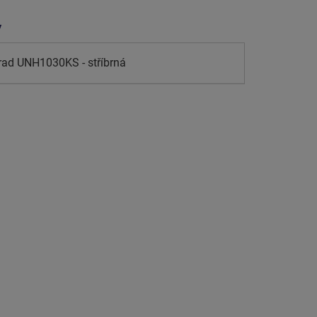
y
rad UNH1030KS - stříbrná