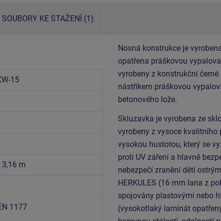
SOUBORY KE STAŽENÍ (1)
Nosná konstrukce je vyrobena
opatřena práškovou vypalovac
vyrobeny z konstrukční černé
KW-15
nástřikem práškovou vypalova
betonového lože.
Skluzavka je vyrobena ze sklol
vyrobeny z vysoce kvalitního
vysokou hustotou, který se vy
proti UV záření a hlavně bezp
x 3,16 m
nebezpečí zranění dětí ostrým
HERKULES (16 mm lana z poly
spojovány plastovými nebo hl
EN 1177
(vysokotlaký laminát opatřen