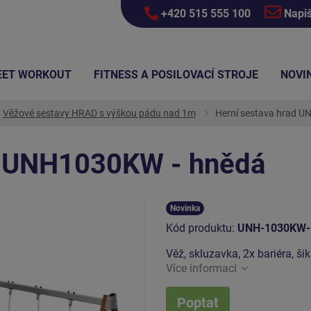
+420 515 555 100
Napi
EET WORKOUT
FITNESS A POSILOVACÍ STROJE
NOVI
Věžové sestavy HRAD s výškou pádu nad 1m
Herní sestava hrad 
d UNH1030KW - hnědá
Novinka
Kód produktu:
UNH-1030KW-
Věž, skluzavka, 2x bariéra, ši
Více informací
Poptat