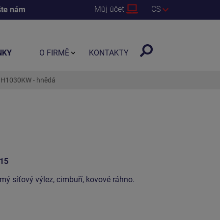
Můj účet
CS
šte nám
NKY
O FIRMĚ
KONTAKTY
UNH1030KW - hnědá
15
kmý síťový výlez, cimbuří, kovové ráhno.