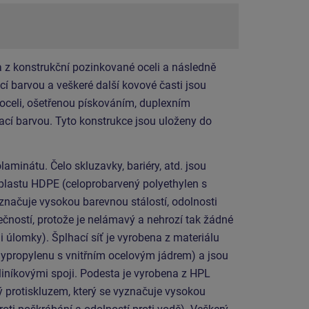
 z konstrukční pozinkované oceli a následně
í barvou a veškeré další kovové časti jsou
 oceli, ošetřenou pískováním, duplexním
cí barvou. Tyto konstrukce jsou uloženy do
aminátu. Čelo skluzavky, bariéry, atd. jsou
 plastu HDPE (celoprobarvený polyethylen s
značuje vysokou barevnou stálostí, odolnosti
ečností, protože je nelámavý a nehrozí tak žádné
i úlomky). Šplhací síť je vyrobena z materiálu
propylenu s vnitřním ocelovým jádrem) a jsou
iníkovými spoji. Podesta je vyrobena z HPL
ý protiskluzem, který se vyznačuje vysokou