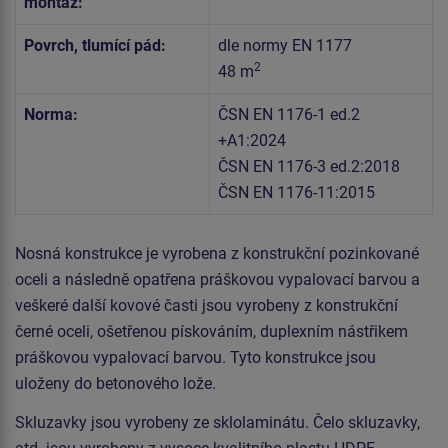
montáž:
Povrch, tlumící pád:
dle normy EN 1177
2
48 m
Norma:
ČSN EN 1176-1 ed.2
+A1:2024
ČSN EN 1176-3 ed.2:2018
ČSN EN 1176-11:2015
Nosná konstrukce je vyrobena z konstrukční pozinkované
oceli a následně opatřena práškovou vypalovací barvou a
veškeré další kovové časti jsou vyrobeny z konstrukční
černé oceli, ošetřenou pískováním, duplexním nástřikem
práškovou vypalovací barvou. Tyto konstrukce jsou
uloženy do betonového lože.
Skluzavky jsou vyrobeny ze sklolaminátu. Čelo skluzavky,