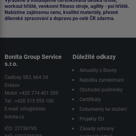
Vyrábíme a instalujeme certifikovaná dětská hřiště,
workout hřiště, venkovní fitness stroje, agility - psí hřiště.
Nabízíme zajímavou cenu, kvalitní materiály, přesné
dílenské zpracování a dopravu po celé ČR zdarma.
Bonita Group Service
Důležité odkazy
s.r.o.
Aktuality z Bonity
Čedlosy 583, 664 24
Nabídka zaměstnání
Drásov
Obchodní podmínky
Mobil: +420 774 401 509
Certifikáty
Tel.: +420 515 555 100
E-mail:
info@hriste-
Dokumenty ke stažení
bonita.cz
Projekty EU
IČO: 27738795
Zásady ochrany