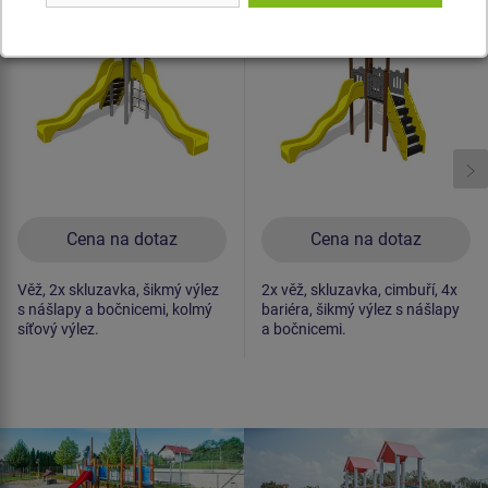
UNH1040K -
UNH2004K -
celokovová
celokovová
Novinka
Novinka
Cena na dotaz
Cena na dotaz
Věž, 2x skluzavka, šikmý výlez
2x věž, skluzavka, cimbuří, 4x
s nášlapy a bočnicemi, kolmý
bariéra, šikmý výlez s nášlapy
síťový výlez.
a bočnicemi.