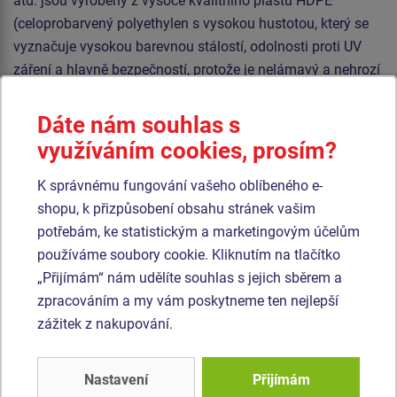
atd. jsou vyrobeny z vysoce kvalitního plastu HDPE
(celoprobarvený polyethylen s vysokou hustotou, který se
vyznačuje vysokou barevnou stálostí, odolnosti proti UV
záření a hlavně bezpečností, protože je nelámavý a nehrozí
tak žádné nebezpečí zranění dětí ostrými úlomky). Šplhací
síť je vyrobena z materiálu HERKULES (16 mm lana z
Dáte nám souhlas s
polypropylenu s vnitřním ocelovým jádrem) a lana jsou
využíváním cookies, prosím?
spojena plastovými nebo hliníkovými spoji. Podesta je
vyrobena z HPL (vysokotlaký laminát opatřený
K správnému fungování vašeho oblíbeného e-
protiskluzem, který se vyznačuje vysokou barevnou
shopu, k přizpůsobení obsahu stránek vašim
stálostí, odolností proti poškrábání a odolností proti vodě).
potřebám, ke statistickým a marketingovým účelům
Veškerý spojovací materiál je pozinkovaný nebo nerezový.
používáme soubory cookie. Kliknutím na tlačítko
„Přijímám“ nám udělíte souhlas s jejich sběrem a
zpracováním a my vám poskytneme ten nejlepší
Podobné
zboží
zážitek z nakupování.
Produkt - UNH-1040K-15
Produkt - UNH-2004K-15
Nastavení
Přijímám
Herní sestava hrad
Herní sestava hrad