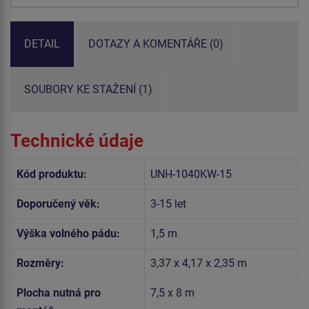
DETAIL
DOTAZY A KOMENTÁŘE (0)
SOUBORY KE STAŽENÍ (1)
Technické údaje
Kód produktu:
UNH-1040KW-15
Doporučený věk:
3-15 let
Výška volného pádu:
1,5 m
Rozměry:
3,37 x 4,17 x 2,35 m
Plocha nutná pro
7,5 x 8 m