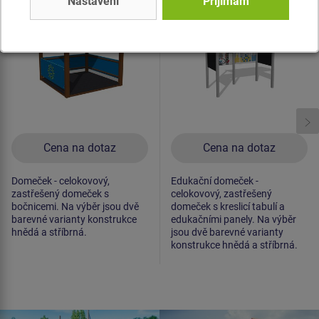
Nastavení
Přijímám
Novinka
Novinka
Cena na dotaz
Cena na dotaz
Domeček - celokovový,
Edukační domeček -
zastřešený domeček s
celokovový, zastřešený
bočnicemi. Na výběr jsou dvě
domeček s kreslicí tabulí a
barevné varianty konstrukce
edukačními panely. Na výběr
hnědá a stříbrná.
jsou dvě barevné varianty
konstrukce hnědá a stříbrná.