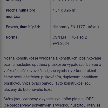
Plocha nutná pro
4,84 x 3,96 m
montáž:
Povrch, tlumící pád:
dle normy EN 1177 - trávník
Norma:
ČSN EN 1176-1 ed.2
+A1:2024
Nosná konstrukce je vyrobena z konstrukční pozinkované
oceli a následně opatřena práškovou vypalovací barvou a
veškeré další kovové časti jsou vyrobeny z konstrukční
černé oceli, ošetřenou pískováním, duplexním nástřikem
práškovou vypalovací barvou. Tyto konstrukce jsou
uloženy do betonového lože.
Stěny jsou vyrobeny z vysoce kvalitního plastu HDPE
(celoprobarvený polyethylen s vysokou hustotou, který se