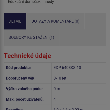
Edukační domeček - hnědý
DETAIL
DOTAZY A KOMENTÁŘE (0)
SOUBORY KE STAŽENÍ (1)
Technické údaje
Kód produktu:
EDP-6408KS-10
Doporučený věk:
0-10 let
Výška volného pádu:
0 m
Max. počet uživatelů:
4
Rozměry:
1,9 x 1,1 x 2,02 m