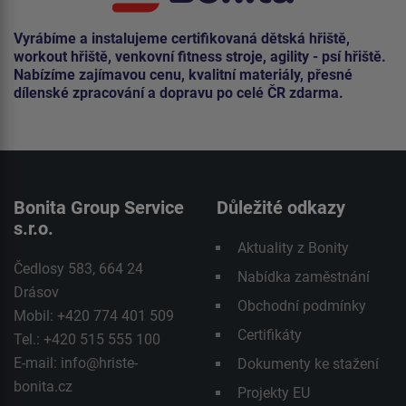
Vyrábíme a instalujeme certifikovaná dětská hřiště,
workout hřiště, venkovní fitness stroje, agility - psí hřiště.
Nabízíme zajímavou cenu, kvalitní materiály, přesné
dílenské zpracování a dopravu po celé ČR zdarma.
Bonita Group Service
Důležité odkazy
s.r.o.
Aktuality z Bonity
Čedlosy 583, 664 24
Nabídka zaměstnání
Drásov
Obchodní podmínky
Mobil: +420 774 401 509
Certifikáty
Tel.: +420 515 555 100
E-mail:
info@hriste-
Dokumenty ke stažení
bonita.cz
Projekty EU