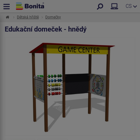
CS
Dětská hřiště
Domečky
Edukační domeček - hnědý