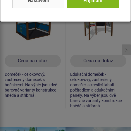
Nastavení
Přijímám
Novinka
Novinka
Cena na dotaz
Cena na dotaz
Domeček - celokovový,
Edukační domeček -
zastřešený domeček s
celokovový, zastřešený
bočnicemi. Na výběr jsou dvě
domeček s kreslicí tabulí,
barevné varianty konstrukce
počítadlem a edukačními
hnědá a stříbrná.
panely. Na výběr jsou dvě
barevné varianty konstrukce
hnědá a stříbrná.