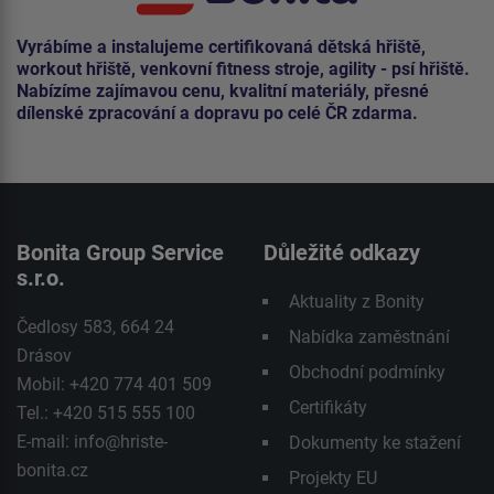
Vyrábíme a instalujeme certifikovaná dětská hřiště,
workout hřiště, venkovní fitness stroje, agility - psí hřiště.
Nabízíme zajímavou cenu, kvalitní materiály, přesné
dílenské zpracování a dopravu po celé ČR zdarma.
Bonita Group Service
Důležité odkazy
s.r.o.
Aktuality z Bonity
Čedlosy 583, 664 24
Nabídka zaměstnání
Drásov
Obchodní podmínky
Mobil: +420 774 401 509
Certifikáty
Tel.: +420 515 555 100
E-mail:
info@hriste-
Dokumenty ke stažení
bonita.cz
Projekty EU