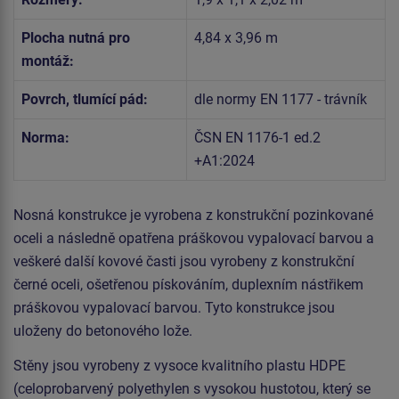
Plocha nutná pro
4,84 x 3,96 m
montáž:
Povrch, tlumící pád:
dle normy EN 1177 - trávník
Norma:
ČSN EN 1176-1 ed.2
+A1:2024
Nosná konstrukce je vyrobena z konstrukční pozinkované
oceli a následně opatřena práškovou vypalovací barvou a
veškeré další kovové časti jsou vyrobeny z konstrukční
černé oceli, ošetřenou pískováním, duplexním nástřikem
práškovou vypalovací barvou. Tyto konstrukce jsou
uloženy do betonového lože.
Stěny jsou vyrobeny z vysoce kvalitního plastu HDPE
(celoprobarvený polyethylen s vysokou hustotou, který se