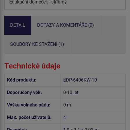
Edukační domeček - stříbrný
DETAIL
DOTAZY A KOMENTÁŘE (0)
SOUBORY KE STAŽENÍ (1)
Technické údaje
Kód produktu:
EDP-6406KW-10
Doporučený věk:
0-10 let
Výška volného pádu:
0 m
Max. počet uživatelů:
4
Rozměry:
1,9 x 1,1 x 2,02 m