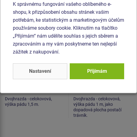
K správnému fungování vašeho oblíbeného e-
Produkt - HRA-8201K-15
Produkt - HRA-8201K-10
Dvojhrazda -
Dvojhrazda -
shopu, k přizpůsobení obsahu stránek vašim
celokovová (v.p. 1,5 m)
celokovová (v.p. 1 m)
potřebám, ke statistickým a marketingovým účelům
používáme soubory cookie. Kliknutím na tlačítko
„Přijímám“ nám udělíte souhlas s jejich sběrem a
zpracováním a my vám poskytneme ten nejlepší
zážitek z nakupování.
Nastavení
Přijímám
Cena na dotaz
Cena na dotaz
Dvojhrazda - celokovová,
Dvojhrazda - celokovová,
výška pádu 1,5 m.
výška pádu 1 m, jako
dopadová plocha postačí
trávník.