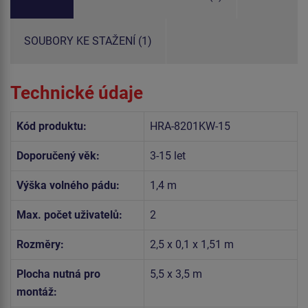
SOUBORY KE STAŽENÍ (1)
Technické údaje
Kód produktu:
HRA-8201KW-15
Doporučený věk:
3-15 let
Výška volného pádu:
1,4 m
Max. počet uživatelů:
2
Rozměry:
2,5 x 0,1 x 1,51 m
Plocha nutná pro
5,5 x 3,5 m
montáž: