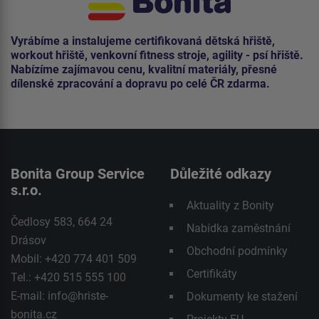
Vyrábíme a instalujeme certifikovaná dětská hřiště,
workout hřiště, venkovní fitness stroje, agility - psí hřiště.
Nabízíme zajímavou cenu, kvalitní materiály, přesné
dílenské zpracování a dopravu po celé ČR zdarma.
Bonita Group Service
Důležité odkazy
s.r.o.
Aktuality z Bonity
Čedlosy 583, 664 24
Nabídka zaměstnání
Drásov
Obchodní podmínky
Mobil: +420 774 401 509
Certifikáty
Tel.: +420 515 555 100
E-mail:
info@hriste-
Dokumenty ke stažení
bonita.cz