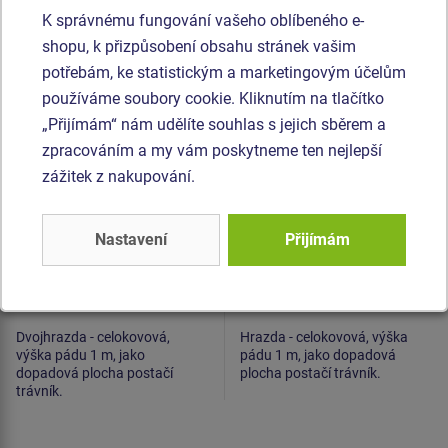
K správnému fungování vašeho oblíbeného e-
Produkt - HRA-8201K-10
Produkt - HRA-8101K-10
shopu, k přizpůsobení obsahu stránek vašim
Dvojhrazda -
Hrazda - celokovová
potřebám, ke statistickým a marketingovým účelům
celokovová (v.p. 1 m)
(v.p. 1 m)
používáme soubory cookie. Kliknutím na tlačítko
„Přijímám“ nám udělíte souhlas s jejich sběrem a
zpracováním a my vám poskytneme ten nejlepší
zážitek z nakupování.
Nastavení
Přijímám
Cena na dotaz
Cena na dotaz
Dvojhrazda - celokovová,
Hrazda - celokovová, výška
výška pádu 1 m, jako
pádu 1 m, jako dopadová
dopadová plocha postačí
plocha postačí trávník.
trávník.