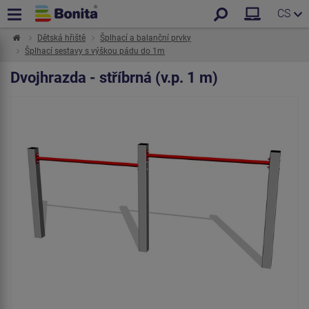
CS
Dětská hřiště
Šplhací a balanční prvky
Šplhací sestavy s výškou pádu do 1m
Dvojhrazda - stříbrná (v.p. 1 m)