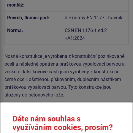
montáž:
Povrch, tlumící pád:
dle normy EN 1177 - trávník
Norma:
ČSN EN 1176-1 ed.2
+A1:2024
Nosná konstrukce je vyrobena z konstrukční pozinkované
oceli a následně opatřena práškovou vypalovací barvou a
veškeré další kovové časti jsou vyrobeny z konstrukční
černé oceli, ošetřenou pískováním, duplexním nástřikem
práškovou vypalovací barvou. Tyto konstrukce jsou
uloženy do betonového lože.
Veškerý spojovací materiál je pozinkovaný nebo nerezový.
Dáte nám souhlas s
Podobné
zboží
využíváním cookies, prosím?