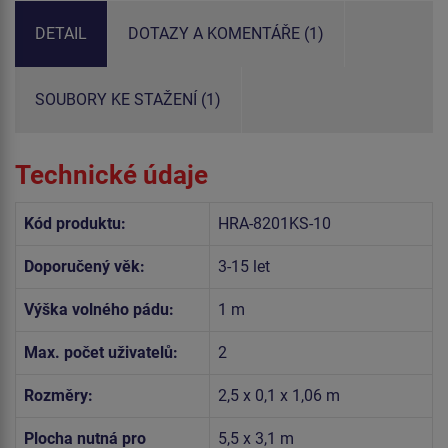
DETAIL
DOTAZY A KOMENTÁŘE (1)
SOUBORY KE STAŽENÍ (1)
Technické údaje
Kód produktu:
HRA-8201KS-10
Doporučený věk:
3-15 let
Výška volného pádu:
1 m
Max. počet uživatelů:
2
Rozměry:
2,5 x 0,1 x 1,06 m
Plocha nutná pro
5,5 x 3,1 m