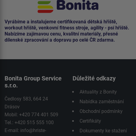
Vyrábíme a instalujeme certifikovaná dětská hřiště,
workout hřiště, venkovní fitness stroje, agility - psí hřiště.
Nabízíme zajímavou cenu, kvalitní materiály, přesné
dílenské zpracování a dopravu po celé ČR zdarma.
Bonita Group Service
Důležité odkazy
s.r.o.
Aktuality z Bonity
Čedlosy 583, 664 24
Nabídka zaměstnání
Drásov
Obchodní podmínky
Mobil: +420 774 401 509
Certifikáty
Tel.: +420 515 555 100
E-mail:
info@hriste-
Dokumenty ke stažení