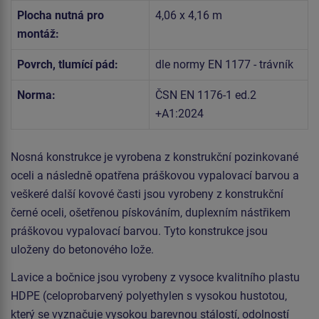
Plocha nutná pro
4,06 x 4,16 m
montáž:
Povrch, tlumící pád:
dle normy EN 1177 - trávník
Norma:
ČSN EN 1176-1 ed.2
+A1:2024
Nosná konstrukce je vyrobena z konstrukční pozinkované
oceli a následně opatřena práškovou vypalovací barvou a
veškeré další kovové časti jsou vyrobeny z konstrukční
černé oceli, ošetřenou pískováním, duplexním nástřikem
práškovou vypalovací barvou. Tyto konstrukce jsou
uloženy do betonového lože.
Lavice a bočnice jsou vyrobeny z vysoce kvalitního plastu
HDPE (celoprobarvený polyethylen s vysokou hustotou,
který se vyznačuje vysokou barevnou stálostí, odolností