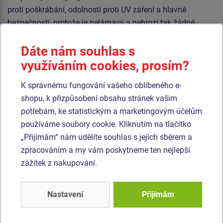
proti poškrábání, odolností proti UV záření a hlavně
bezpečností, protože je nelámavý a nehrozí tak žádné
nebezpečí zranění dětí ostrými úlomky). Střecha je
Dáte nám souhlas s
vyrobena z HPL (vysokotlaký laminát, který se vyznačuje
vysokou barevnou stálostí, odolností proti poškrábání,
využíváním cookies, prosím?
odolností proti UV záření a odolností proti vodě). Veškerý
K správnému fungování vašeho oblíbeného e-
spojovací materiál je pozinkovaný nebo nerezový.
shopu, k přizpůsobení obsahu stránek vašim
potřebám, ke statistickým a marketingovým účelům
Podobné
zboží
používáme soubory cookie. Kliknutím na tlačítko
„Přijímám“ nám udělíte souhlas s jejich sběrem a
Produkt - DOK-8103K-10
Produkt - DOK-6103K-10
zpracováním a my vám poskytneme ten nejlepší
Domeček MAXI -
Domeček - celokovový
zážitek z nakupování.
celokovový
Novinka
Novinka
Nastavení
Přijímám