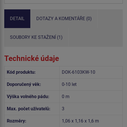
DETAIL
DOTAZY A KOMENTÁŘE (0)
SOUBORY KE STAŽENÍ (1)
Technické údaje
Kód produktu:
DOK-6103KW-10
Doporučený věk:
0-10 let
Výška volného pádu:
0 m
Max. počet uživatelů:
3
Rozměry:
1,06 x 1,16 x 1,6 m