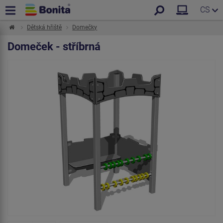
CS
Dětská hřiště
Domečky
Domeček - stříbrná