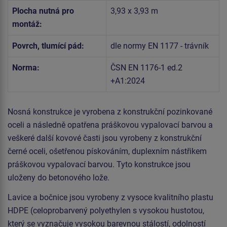
Plocha nutná pro
3,93 x 3,93 m
montáž:
Povrch, tlumící pád:
dle normy EN 1177 - trávník
Norma:
ČSN EN 1176-1 ed.2
+A1:2024
Nosná konstrukce je vyrobena z konstrukční pozinkované
oceli a následně opatřena práškovou vypalovací barvou a
veškeré další kovové časti jsou vyrobeny z konstrukční
černé oceli, ošetřenou pískováním, duplexním nástřikem
práškovou vypalovací barvou. Tyto konstrukce jsou
uloženy do betonového lože.
Lavice a bočnice jsou vyrobeny z vysoce kvalitního plastu
HDPE (celoprobarvený polyethylen s vysokou hustotou,
který se vyznačuje vysokou barevnou stálostí, odolností