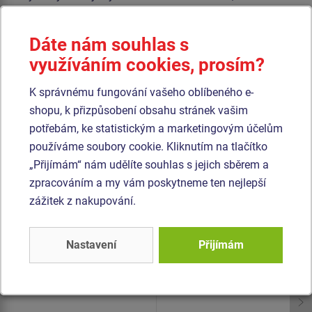
proti poškrábání, odolností proti UV záření a hlavně
bezpečností, protože je nelámavý a nehrozí tak žádné
Dáte nám souhlas s
nebezpečí zranění dětí ostrými úlomky). Veškerý spojovací
využíváním cookies, prosím?
materiál je pozinkovaný nebo nerezový.
K správnému fungování vašeho oblíbeného e-
Podobné
zboží
shopu, k přizpůsobení obsahu stránek vašim
potřebám, ke statistickým a marketingovým účelům
používáme soubory cookie. Kliknutím na tlačítko
Produkt - DOK-8103K-10
Produkt - DOH-6103K-10
„Přijímám“ nám udělíte souhlas s jejich sběrem a
Domeček MAXI -
Domeček - celokovový
celokovový
zpracováním a my vám poskytneme ten nejlepší
zážitek z nakupování.
Novinka
Novinka
Nastavení
Přijímám