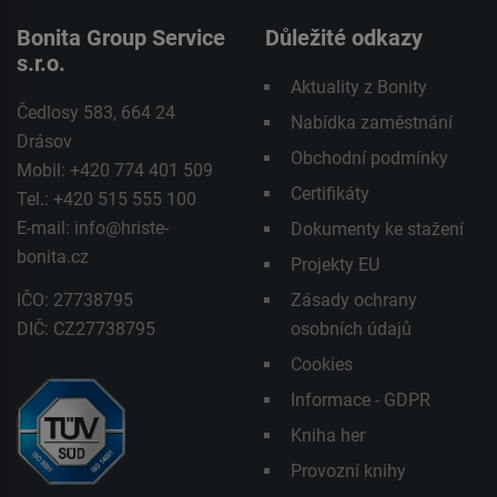
Bonita Group Service
Důležité odkazy
s.r.o.
Aktuality z Bonity
Čedlosy 583, 664 24
Nabídka zaměstnání
Drásov
Obchodní podmínky
Mobil: +420 774 401 509
Certifikáty
Tel.: +420 515 555 100
E-mail:
info@hriste-
Dokumenty ke stažení
bonita.cz
Projekty EU
IČO: 27738795
Zásady ochrany
DIČ: CZ27738795
osobních údajů
Cookies
Informace - GDPR
Kniha her
Provozní knihy