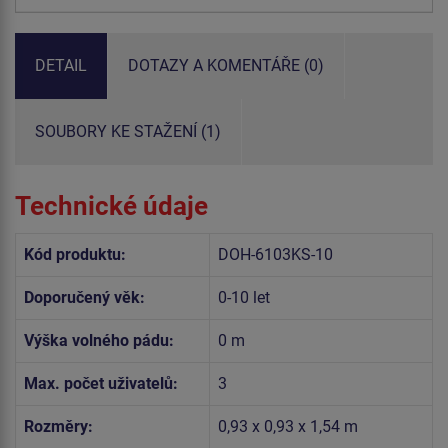
DETAIL
DOTAZY A KOMENTÁŘE (0)
SOUBORY KE STAŽENÍ (1)
Technické údaje
Kód produktu:
DOH-6103KS-10
Doporučený věk:
0-10 let
Výška volného pádu:
0 m
Max. počet uživatelů:
3
Rozměry:
0,93 x 0,93 x 1,54 m