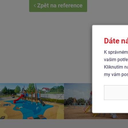
Zpět na reference
Dáte n
K správnému
vašim potře
Kliknutím n
my vám posk