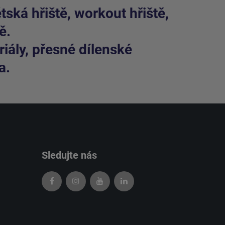
ská hřiště, workout hřiště,
ě.
iály, přesné dílenské
a.
Sledujte nás