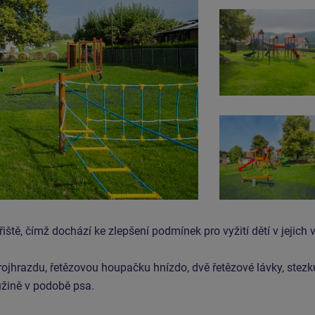
iště, čímž dochází ke zlepšení podmínek pro vyžití dětí v jejich
rojhrazdu, řetězovou houpačku hnízdo, dvě řetězové lávky, stezk
žině v podobě psa.