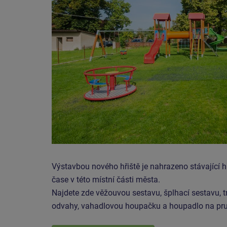
Výstavbou nového hřiště je nahrazeno stávající hř
čase v této místní části města.
Najdete zde věžouvou sestavu, šplhací sestavu, t
odvahy, vahadlovou houpačku a houpadlo na pru