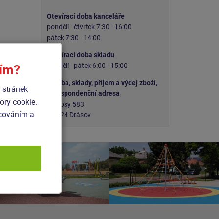
Otevírací doba kanceláře
pondělí - čtvrtek 7:30 - 16:00
pátek 7:30 - 14:00
Otevírací doba skladu
pondělí - pátek 6:00 - 15:00
sím?
Výroba, sklady, příjem a výdej zboží,
 stránek
korespondenční adresa
ry cookie.
Čedlosy 583
acováním a
664 24 Drásov