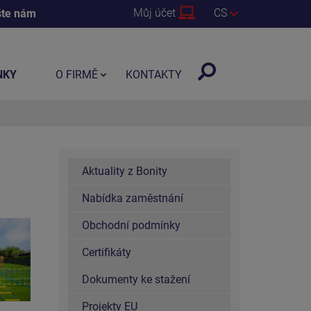
Můj účet
CS
šte nám
NKY
O FIRMĚ
KONTAKTY
Aktuality z Bonity
Nabídka zaměstnání
Obchodní podmínky
Certifikáty
Dokumenty ke stažení
Projekty EU