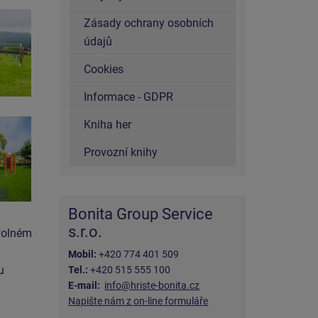
Zásady ochrany osobních
údajů
Cookies
Informace - GDPR
Kniha her
Provozní knihy
Bonita Group Service
s.r.o.
 volném
Mobil:
+420 774 401 509
u
Tel.:
+420 515 555 100
E-mail:
info@hriste-bonita.cz
Napište nám z on-line formuláře