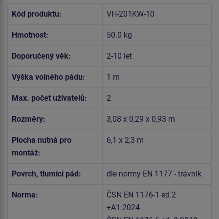
Kód produktu:
VH-201KW-10
Hmotnost:
50.0 kg
Doporučený věk:
2-10 let
Výška volného pádu:
1 m
Max. počet uživatelů:
2
Rozměry:
3,08 x 0,29 x 0,93 m
Plocha nutná pro
6,1 x 2,3 m
montáž:
Povrch, tlumící pád:
dle normy EN 1177 - trávník
Norma:
ČSN EN 1176-1 ed.2
+A1:2024