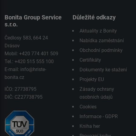
Bonita Group Service
Důležité odkazy
s.r.o.
Aktuality z Bonity
Čedlosy 583, 664 24
Nabídka zaměstnání
Drásov
Obchodní podmínky
Mobil: +420 774 401 509
Certifikáty
Tel.: +420 515 555 100
E-mail:
info@hriste-
Dokumenty ke stažení
bonita.cz
Projekty EU
IČO: 27738795
Zásady ochrany
DIČ: CZ27738795
osobních údajů
Cookies
Informace - GDPR
Kniha her
Provozní knihy