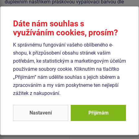
duplexním nástřikem práškovou vypalovací barvou dle
RAL. Houpačka je konstruována s ohledem na vysoké
namáhání a dlouhou životnost. Nárazy jsou tlumeny
Dáte nám souhlas s
pryžovými dorazy. Veškerý spojovací materiál je
využíváním cookies, prosím?
pozinkovaný nebo nerezový.
K správnému fungování vašeho oblíbeného e-
Podobné
zboží
shopu, k přizpůsobení obsahu stránek vašim
potřebám, ke statistickým a marketingovým účelům
používáme soubory cookie. Kliknutím na tlačítko
Produkt - VH-205KB-10
Produkt - VH-401K-10
„Přijímám“ nám udělíte souhlas s jejich sběrem a
Vahadlová
Vahadlová
dvojhoupačka
čtyřhoupačka VH401K -
zpracováním a my vám poskytneme ten nejlepší
VH205KB - modrá
celokovová
zážitek z nakupování.
Nastavení
Přijímám