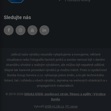
Sledujte nás
Jelikož naše výrobky neustále vylepšujeme a inovujeme, některé
vizualizace nebo fotografie herních prvků a sestav nemusí být v daném
okamžiku shodné s reálným výrobkem, ale můžou být nepatrně odlišné.
Stejně tak barevné provedení výrobků je možno měnit. Proto si společnost
Bonita Group Service s.r.o. vyhrazuje právo změn, a to jak technického
řešení, tak i vzhledu u všech výrobků, zejména na webových stránkách a v
propagačních materiálech.
© 2010-2026
Dětská hřiště, posilovací stroje, fitness a agility | Výrobce
Bonita
Vytvořil
WEB-KLUB.cz
,
PC verze