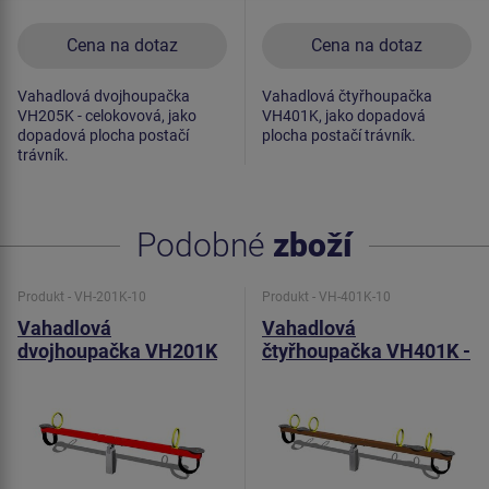
Cena na dotaz
Cena na dotaz
Vahadlová dvojhoupačka
Vahadlová čtyřhoupačka
VH205K - celokovová, jako
VH401K, jako dopadová
dopadová plocha postačí
plocha postačí trávník.
trávník.
Podobné
zboží
Produkt - VH-201K-10
Produkt - VH-401K-10
Vahadlová
Vahadlová
dvojhoupačka VH201K
čtyřhoupačka VH401K -
- celokovová
celokovová