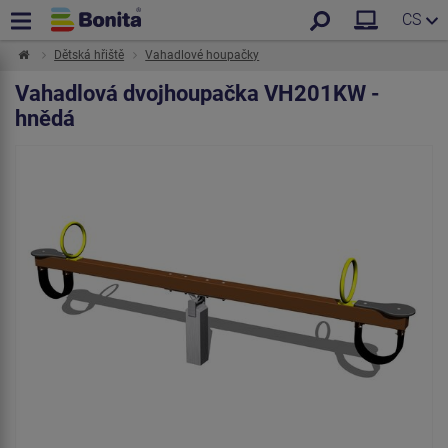
CS
Dětská hřiště
Vahadlové houpačky
Vahadlová dvojhoupačka VH201KW -
hnědá