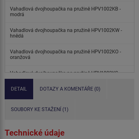
Vahadlová dvojhoupačka na pružině HPV1002KB -
modrá
Vahadlová dvojhoupačka na pružině HPV1002KW -
hnědá
Vahadlová dvojhoupačka na pružině HPV1002KO -
oranžová
Vahadlová dvojhoupačka na pružině HPV1002KS -
stříbrná
DETAIL
DOTAZY A KOMENTÁŘE (0)
Vahadlová dvojhoupačka na pružině HPV1002KY -
žlutá
SOUBORY KE STAŽENÍ (1)
Vahadlová dvojhoupačka na pružině HPV1002KE -
limetková
Technické údaje