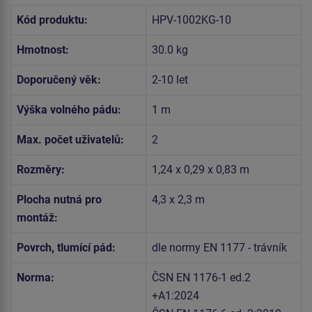
Kód produktu:
HPV-1002KG-10
Hmotnost:
30.0 kg
Doporučený věk:
2-10 let
Výška volného pádu:
1 m
Max. počet uživatelů:
2
Rozměry:
1,24 x 0,29 x 0,83 m
Plocha nutná pro
4,3 x 2,3 m
montáž:
Povrch, tlumící pád:
dle normy EN 1177 - trávník
Norma:
ČSN EN 1176-1 ed.2
+A1:2024