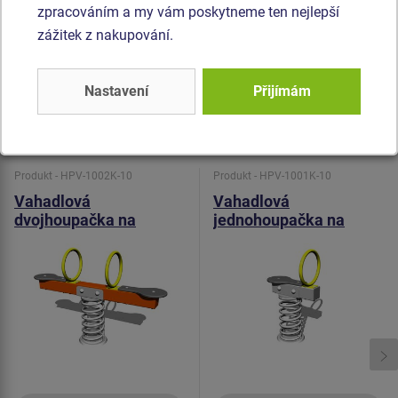
duplexním nástřikem práškovou vypalovací barvou dle
zpracováním a my vám poskytneme ten nejlepší
RAL. Houpačka je konstruována s ohledem na vysoké
zážitek z nakupování.
namáhání a dlouhou životnost. Veškerý spojovací materiál
je pozinkovaný nebo nerezový.
Nastavení
Přijímám
Podobné
zboží
Produkt - HPV-1002K-10
Produkt - HPV-1001K-10
Vahadlová
Vahadlová
dvojhoupačka na
jednohoupačka na
pružině HPV1002K -
pružině HPV1001K -
celokovová
celokovová