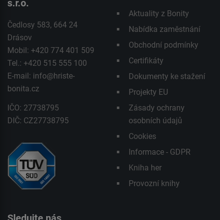
s.r.o.
Aktuality z Bonity
Čedlosy 583, 664 24
Nabídka zaměstnání
Drásov
Obchodní podmínky
Mobil: +420 774 401 509
Certifikáty
Tel.: +420 515 555 100
E-mail:
info@hriste-
Dokumenty ke stažení
bonita.cz
Projekty EU
IČO: 27738795
Zásady ochrany
DIČ: CZ27738795
osobních údajů
Cookies
Informace - GDPR
Kniha her
Provozní knihy
Sledujte nás