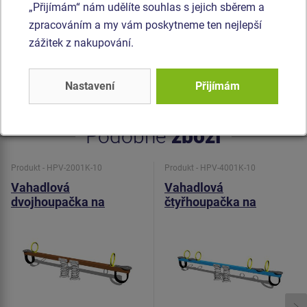
Madla jsou ocelová a jsou upravena zinkováním nebo
„Přijímám“ nám udělíte souhlas s jejich sběrem a
duplexním nástřikem práškovou vypalovací barvou dle
zpracováním a my vám poskytneme ten nejlepší
RAL. Houpačka je konstruována s ohledem na vysoké
zážitek z nakupování.
namáhání a dlouhou životnost. Nárazy jsou tlumeny
pryžovými dorazy. Veškerý spojovací materiál je
Nastavení
Přijímám
pozinkovaný nebo nerezový.
Podobné
zboží
Produkt - HPV-2001K-10
Produkt - HPV-4001K-10
Vahadlová
Vahadlová
dvojhoupačka na
čtyřhoupačka na
pružinách HPV2001K -
pružinách HPV4001K -
celokovová
celokovová