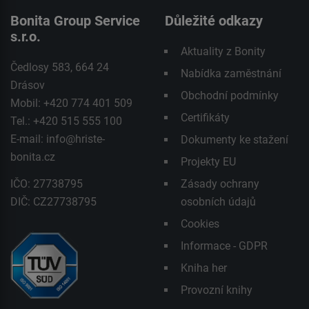
Bonita Group Service
Důležité odkazy
s.r.o.
Aktuality z Bonity
Čedlosy 583, 664 24
Nabídka zaměstnání
Drásov
Obchodní podmínky
Mobil: +420 774 401 509
Certifikáty
Tel.: +420 515 555 100
E-mail:
info@hriste-
Dokumenty ke stažení
bonita.cz
Projekty EU
IČO: 27738795
Zásady ochrany
DIČ: CZ27738795
osobních údajů
Cookies
Informace - GDPR
Kniha her
Provozní knihy