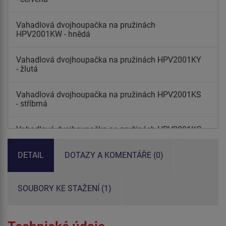
Vahadlová dvojhoupačka na pružinách
HPV2001KW - hnědá
Vahadlová dvojhoupačka na pružinách HPV2001KY
- žlutá
Vahadlová dvojhoupačka na pružinách HPV2001KS
- stříbrná
Vahadlová dvojhoupačka na pružinách HPV2001KG
- zelená
DETAIL
DOTAZY A KOMENTÁŘE (0)
Vahadlová dvojhoupačka na pružinách HPV2001KO
- oranžová
SOUBORY KE STAŽENÍ (1)
Vahadlová dvojhoupačka na pružinách HPV2001KE
- limetková