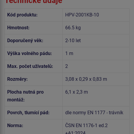
Technické údaje
Kód produktu:
HPV-2001KB-10
Hmotnost:
66.5 kg
Doporučený věk:
2-10 let
Výška volného pádu:
1 m
Max. počet uživatelů:
2
Rozměry:
3,08 x 0,29 x 0,83 m
Plocha nutná pro
6,1 x 2,3 m
montáž:
Povrch, tlumící pád:
dle normy EN 1177 - trávník
Norma:
ČSN EN 1176-1 ed.2
+A1:2024