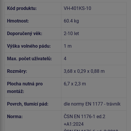
Kód produktu:
VH-401KS-10
Hmotnost:
60.4 kg
Doporučený věk:
2-10 let
Výška volného pádu:
1 m
Max. počet uživatelů:
4
Rozměry:
3,68 x 0,29 x 0,88 m
Plocha nutná pro
6,7 x 2,3 m
montáž:
Povrch, tlumící pád:
dle normy EN 1177 - trávník
Norma:
ČSN EN 1176-1 ed.2
+A1:2024