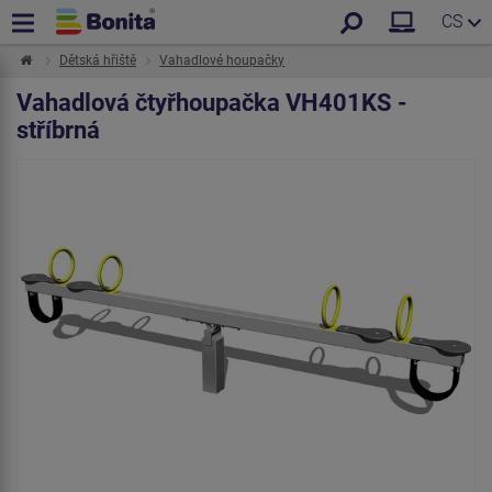
CS
Dětská hřiště
Vahadlové houpačky
Vahadlová čtyřhoupačka VH401KS -
stříbrná