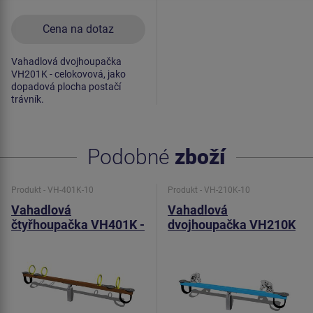
Cena na dotaz
Vahadlová dvojhoupačka
VH201K - celokovová, jako
dopadová plocha postačí
trávník.
Podobné
zboží
Produkt - VH-401K-10
Produkt - VH-210K-10
Vahadlová
Vahadlová
čtyřhoupačka VH401K -
dvojhoupačka VH210K
celokovová
- celokovová