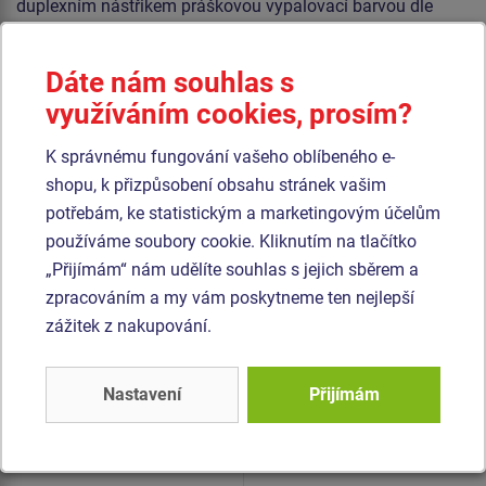
duplexním nástřikem práškovou vypalovací barvou dle
RAL. Houpačka je konstruována s ohledem na vysoké
namáhání a dlouhou životnost. Nárazy jsou tlumeny
Dáte nám souhlas s
pryžovými dorazy. Veškerý spojovací materiál je
využíváním cookies, prosím?
pozinkovaný nebo nerezový.
K správnému fungování vašeho oblíbeného e-
Podobné
zboží
shopu, k přizpůsobení obsahu stránek vašim
potřebám, ke statistickým a marketingovým účelům
používáme soubory cookie. Kliknutím na tlačítko
Produkt - VH-201K-10
„Přijímám“ nám udělíte souhlas s jejich sběrem a
Vahadlová
dvojhoupačka VH201K
zpracováním a my vám poskytneme ten nejlepší
- celokovová
zážitek z nakupování.
Nastavení
Přijímám