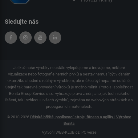
Sledujte nás
Jelikož naše výrobky neustále vylepšujeme a inovujeme, některé
vizualizace nebo fotografie herních prvků a sestav nemusí být v daném
okamžiku shodné s reálným výrobkem, ale můžou být nepatrně odlišné.
Stejně tak barevné provedení výrobků je možno měnit. Proto si společnost
Bonita Group Service s.r.o. vyhrazuje právo změn, a to jak technického
řešení, tak i vzhledu u všech výrobků, zejména na webových stránkách a v
propagačních materiálech.
© 2010-2026
Dětská hřiště, posilovací stroje, fitness a agility | Výrobce
Bonita
Vytvořil
WEB-KLUB.cz
,
PC verze