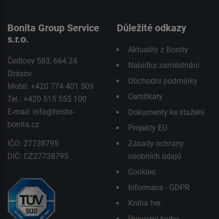
Bonita Group Service
Důležité odkazy
s.r.o.
Aktuality z Bonity
Čedlosy 583, 664 24
Nabídka zaměstnání
Drásov
Obchodní podmínky
Mobil: +420 774 401 509
Certifikáty
Tel.: +420 515 555 100
E-mail:
info@hriste-
Dokumenty ke stažení
bonita.cz
Projekty EU
IČO: 27738795
Zásady ochrany
DIČ: CZ27738795
osobních údajů
Cookies
Informace - GDPR
Kniha her
Provozní knihy