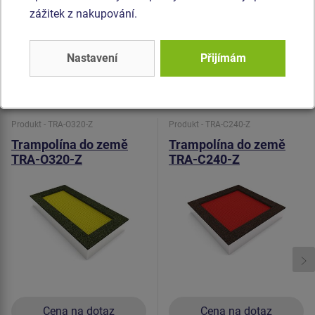
Tlumící povrch - je vyrobený ze speciální recyklované pryže
zážitek z nakupování.
s přidáním EPDM. Tlumící povrch je protiskluzový a slouží
pro tlumí potenciálních pádů.
Nastavení
Přijímám
Podobné
zboží
Produkt - TRA-O320-Z
Produkt - TRA-C240-Z
Trampolína do země
Trampolína do země
TRA-O320-Z
TRA-C240-Z
Cena na dotaz
Cena na dotaz