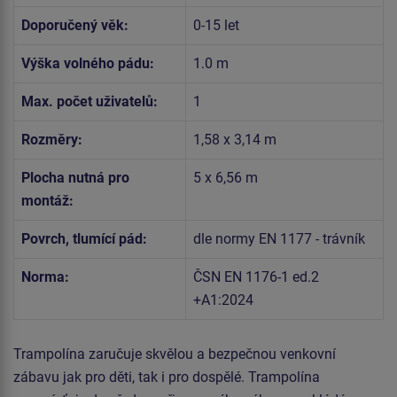
Doporučený věk:
0-15 let
Výška volného pádu:
1.0 m
Max. počet uživatelů:
1
Rozměry:
1,58 x 3,14 m
Plocha nutná pro
5 x 6,56 m
montáž:
Povrch, tlumící pád:
dle normy EN 1177 - trávník
Norma:
ČSN EN 1176-1 ed.2
+A1:2024
Trampolína zaručuje skvělou a bezpečnou venkovní
zábavu jak pro děti, tak i pro dospělé. Trampolína