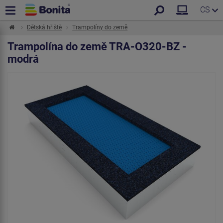
CS
Dětská hřiště
Trampolíny do země
Trampolína do země TRA-O320-BZ -
modrá