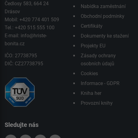
Čedlosy 583, 664 24
Nabídka zaměstnání
Drásov
Obchodní podmínky
Mobil: +420 774 401 509
Certifikáty
Tel.: +420 515 555 100
E-mail:
info@hriste-
Dokumenty ke stažení
bonita.cz
Projekty EU
IČO: 27738795
Zásady ochrany
DIČ: CZ27738795
osobních údajů
Cookies
Informace - GDPR
Kniha her
Provozní knihy
Sledujte nás