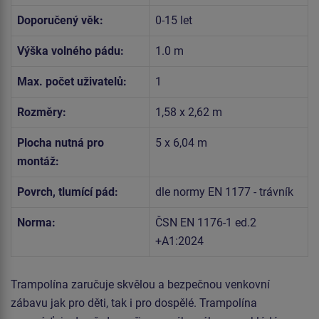
Doporučený věk:
0-15 let
Výška volného pádu:
1.0 m
Max. počet uživatelů:
1
Rozměry:
1,58 x 2,62 m
Plocha nutná pro
5 x 6,04 m
montáž:
Povrch, tlumící pád:
dle normy EN 1177 - trávník
Norma:
ČSN EN 1176-1 ed.2
+A1:2024
Trampolína zaručuje skvělou a bezpečnou venkovní
zábavu jak pro děti, tak i pro dospělé. Trampolína