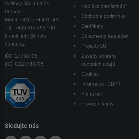
Čedlosy 583, 664 24
Nabídka zaměstnání
Drásov
Obchodní podmínky
Mobil: +420 774 401 509
Certifikáty
Tel.: +420 515 555 100
E-mail:
info@hriste-
Dokumenty ke stažení
bonita.cz
Projekty EU
IČO: 27738795
Zásady ochrany
DIČ: CZ27738795
osobních údajů
Cookies
Informace - GDPR
Kniha her
Provozní knihy
Sledujte nás