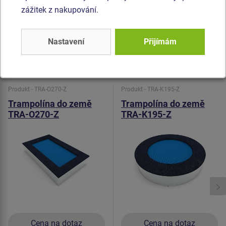
Tlumící povrch - je vyrobený ze speciální recyklované pryže
zážitek z nakupování.
s přidáním EPDM. Tlumící povrch je protiskluzový a slouží
pro tlumí potenciálních pádů.
Nastavení
Přijímám
Podobné
zboží
Produkt - TRA-O270-Z
Produkt - TRA-K195-Z
Trampolína do země
Trampolína do země
TRA-O270-Z
TRA-K195-Z
Cena na dotaz
Cena na dotaz