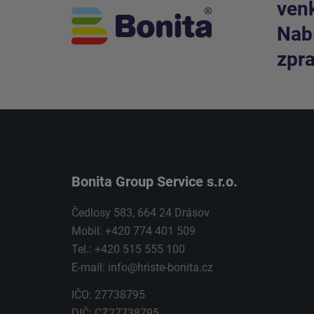
venk
Nabí
zpra
Bonita Group Service s.r.o.
Čedlosy 583, 664 24 Drásov
Mobil: +420 774 401 509
Tel.: +420 515 555 100
E-mail:
info@hriste-bonita.cz
IČO: 27738795
DIČ: CZ27738795