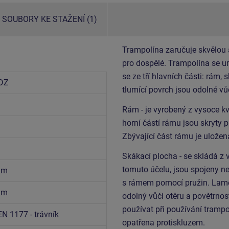
SOUBORY KE STAŽENÍ (1)
Trampolína zaručuje skvělou a
pro dospělé. Trampolína se u
se ze tří hlavních části: rám,
DZ
tlumící povrch jsou odolné vů
Rám - je vyrobený z vysoce kva
horní částí rámu jsou skryty 
Zbývající část rámu je ulože
Skákací plocha - se skládá z 
tomuto účelu, jsou spojeny n
5 m
s rámem pomocí pružin. Lamely
8 m
odolný vůči otěru a povětrnos
používat při používání trampo
EN 1177 - trávník
opatřena protiskluzem.