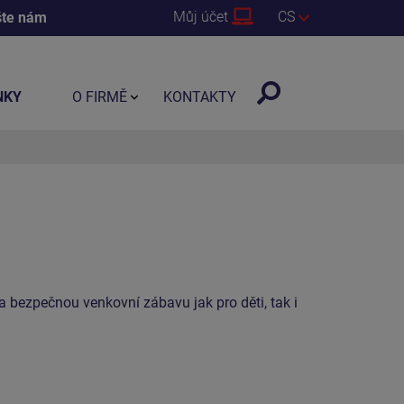
Můj účet
CS
šte nám
NKY
O FIRMĚ
KONTAKTY
 bezpečnou venkovní zábavu jak pro děti, tak i