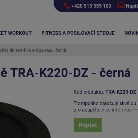
+420 515 555 100
Napi
EET WORKOUT
FITNESS A POSILOVACÍ STROJE
NOVI
lína do země TRA-K220-DZ - černá
ě TRA-K220-DZ - černá
Kód produktu:
TRA-K220-DZ
Trampolína zaručuje skvělou a
pro dospělé.
Více informací
Poptat