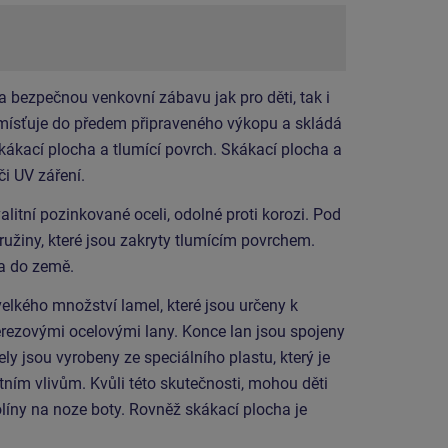
 bezpečnou venkovní zábavu jak pro děti, tak i
mísťuje do předem připraveného výkopu a skládá
 skákací plocha a tlumící povrch. Skákací plocha a
či UV záření.
litní pozinkované oceli, odolné proti korozi. Pod
pružiny, které jsou zakryty tlumícím povrchem.
na do země.
velkého množství lamel, které jsou určeny k
erezovými ocelovými lany. Konce lan jsou spojeny
 jsou vyrobeny ze speciálního plastu, který je
tním vlivům. Kvůli této skutečnosti, mohou děti
líny na noze boty. Rovněž skákací plocha je