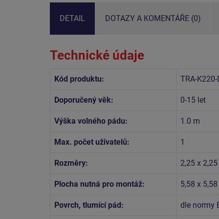
DETAIL
DOTAZY A KOMENTÁŘE (0)
Technické údaje
Kód produktu:
TRA-K220-
Doporučený věk:
0-15 let
Výška volného pádu:
1.0 m
Max. počet uživatelů:
1
Rozměry:
2,25 x 2,2
Plocha nutná pro montáž:
5,58 x 5,5
Povrch, tlumící pád:
dle normy 