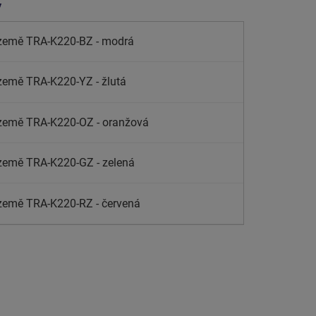
y
země TRA-K220-BZ - modrá
země TRA-K220-YZ - žlutá
země TRA-K220-OZ - oranžová
země TRA-K220-GZ - zelená
země TRA-K220-RZ - červená