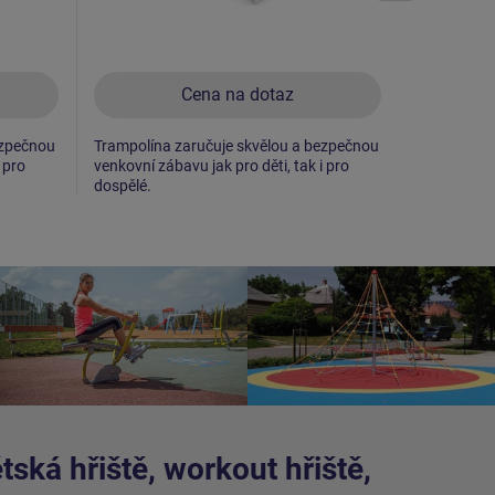
Cena na dotaz
ezpečnou
Trampolína zaručuje skvělou a bezpečnou
Trampolína
 pro
venkovní zábavu jak pro děti, tak i pro
venkovní zá
dospělé.
dospělé.
ská hřiště, workout hřiště,