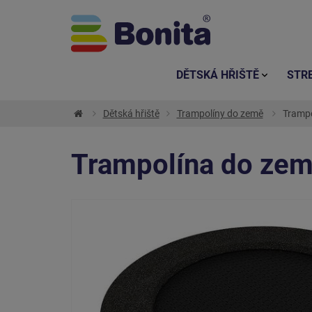
DĚTSKÁ HŘIŠTĚ
STR
Dětská hřiště
Trampolíny do země
Trampo
Trampolína do zem