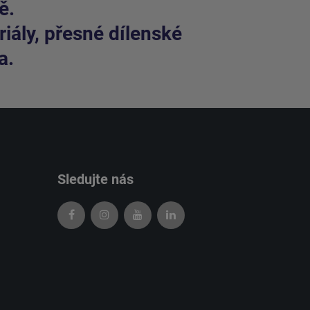
ě.
iály, přesné dílenské
a.
Sledujte nás