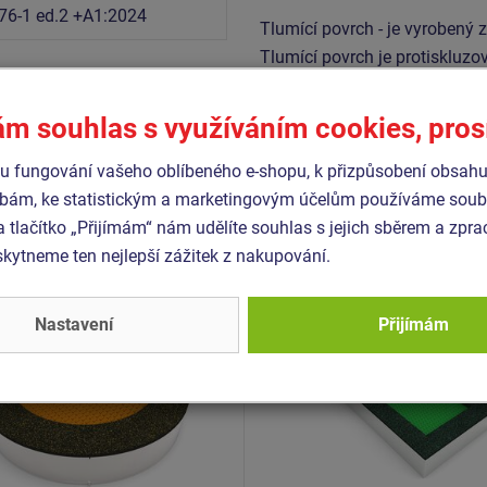
76-1 ed.2 +A1:2024
Tlumící povrch - je vyrobený 
Tlumící povrch je protiskluzo
ám souhlas s využíváním cookies, pro
Podobné
zboží
 fungování vašeho oblíbeného e-shopu, k přizpůsobení obsahu
bám, ke statistickým a marketingovým účelům používáme soubo
a tlačítko „Přijímám“ nám udělíte souhlas s jejich sběrem a zpr
 TRA-K220-Z
Produkt - TRA-O370-Z
ytneme ten nejlepší zážitek z nakupování.
olína do země TRA-K220-
Trampolína do země TRA
Z
Nastavení
Přijímám