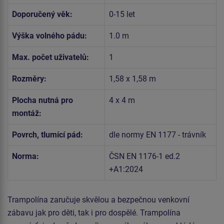
Doporučený věk:
0-15 let
Výška volného pádu:
1.0 m
Max. počet uživatelů:
1
Rozměry:
1,58 x 1,58 m
Plocha nutná pro
4 x 4 m
montáž:
Povrch, tlumící pád:
dle normy EN 1177 - trávník
Norma:
ČSN EN 1176-1 ed.2
+A1:2024
Trampolína zaručuje skvělou a bezpečnou venkovní
zábavu jak pro děti, tak i pro dospělé. Trampolína