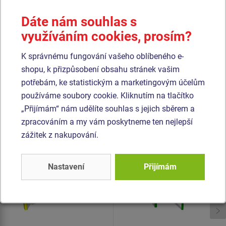
vysokou hustotou, který se vyznačuje vysokou barevnou
stálostí, odolnosti proti UV záření a hlavně bezpečností,
Dáte nám souhlas s
protože je nelámavý a nehrozí tak žádné nebezpečí zranění
využíváním cookies, prosím?
ostrými úlomky). Veškerý spojovací materiál je
pozinkovaný nebo nerezový.
K správnému fungování vašeho oblíbeného e-
shopu, k přizpůsobení obsahu stránek vašim
potřebám, ke statistickým a marketingovým účelům
Podobné
zboží
používáme soubory cookie. Kliknutím na tlačítko
„Přijímám“ nám udělíte souhlas s jejich sběrem a
Produkt - WP-8006K-10
Produkt - WP-8014K-15
zpracováním a my vám poskytneme ten nejlepší
Street workoutový
Street workoutový
zážitek z nakupování.
prvek - celokovový
prvek - celokovový
Nastavení
Přijímám