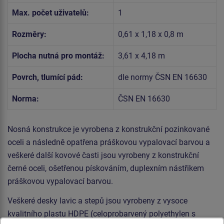
Max. počet uživatelů:
1
Rozměry:
0,61 x 1,18 x 0,8 m
Plocha nutná pro montáž:
3,61 x 4,18 m
Povrch, tlumící pád:
dle normy ČSN EN 16630
Norma:
ČSN EN 16630
Nosná konstrukce je vyrobena z konstrukční pozinkované
oceli a následně opatřena práškovou vypalovací barvou a
veškeré další kovové časti jsou vyrobeny z konstrukční
černé oceli, ošetřenou pískováním, duplexním nástřikem
práškovou vypalovací barvou.
Veškeré desky lavic a stepů jsou vyrobeny z vysoce
kvalitního plastu HDPE (celoprobarvený polyethylen s