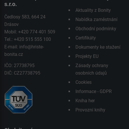
s.r.o.
Aktuality z Bonity
Čedlosy 583, 664 24
Nabídka zaměstnání
Drásov
Obchodní podmínky
Mobil: +420 774 401 509
Certifikáty
Tel.: +420 515 555 100
E-mail:
info@hriste-
Dokumenty ke stažení
bonita.cz
Projekty EU
IČO: 27738795
Zásady ochrany
DIČ: CZ27738795
osobních údajů
Cookies
Informace - GDPR
Kniha her
Provozní knihy