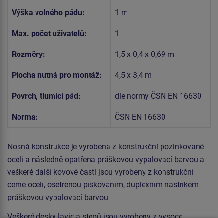
Výška volného pádu:
1 m
Max. počet uživatelů:
1
Rozměry:
1,5 x 0,4 x 0,69 m
Plocha nutná pro montáž:
4,5 x 3,4 m
Povrch, tlumící pád:
dle normy ČSN EN 16630
Norma:
ČSN EN 16630
Nosná konstrukce je vyrobena z konstrukční pozinkované
oceli a následně opatřena práškovou vypalovací barvou a
veškeré další kovové časti jsou vyrobeny z konstrukční
černé oceli, ošetřenou pískováním, duplexním nástřikem
práškovou vypalovací barvou.
Veškeré desky lavic a stepů jsou vyrobeny z vysoce