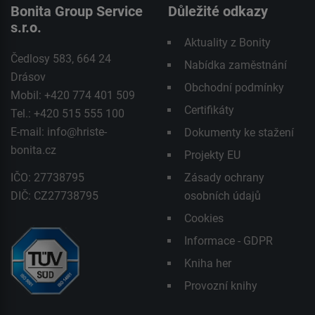
Bonita Group Service
Důležité odkazy
s.r.o.
Aktuality z Bonity
Čedlosy 583, 664 24
Nabídka zaměstnání
Drásov
Obchodní podmínky
Mobil: +420 774 401 509
Certifikáty
Tel.: +420 515 555 100
E-mail:
info@hriste-
Dokumenty ke stažení
bonita.cz
Projekty EU
IČO: 27738795
Zásady ochrany
DIČ: CZ27738795
osobních údajů
Cookies
Informace - GDPR
Kniha her
Provozní knihy