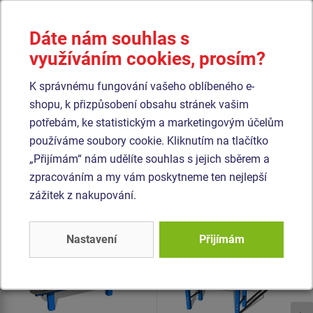
kvalitního plastu HDPE (celoprobarvený polyethylen s
vysokou hustotou, který se vyznačuje vysokou barevnou
Dáte nám souhlas s
stálostí, odolnosti proti UV záření a hlavně bezpečností,
využíváním cookies, prosím?
protože je nelámavý a nehrozí tak žádné nebezpečí zranění
K správnému fungování vašeho oblíbeného e-
ostrými úlomky). Veškerý spojovací materiál je
shopu, k přizpůsobení obsahu stránek vašim
pozinkovaný nebo nerezový.
potřebám, ke statistickým a marketingovým účelům
používáme soubory cookie. Kliknutím na tlačítko
Podobné
zboží
„Přijímám“ nám udělíte souhlas s jejich sběrem a
zpracováním a my vám poskytneme ten nejlepší
Produkt - WP-8005K-10
Produkt - WS-8002K-10
zážitek z nakupování.
Street workoutový
Street workoutová
prvek - celokovový
sestava - celokovová
Nastavení
Přijímám