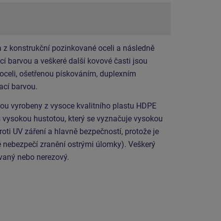
 z konstrukční pozinkované oceli a následně
í barvou a veškeré další kovové časti jsou
 oceli, ošetřenou pískováním, duplexním
ací barvou.
sou vyrobeny z vysoce kvalitního plastu HDPE
s vysokou hustotou, který se vyznačuje vysokou
roti UV záření a hlavně bezpečností, protože je
 nebezpečí zranění ostrými úlomky). Veškerý
ovaný nebo nerezový.