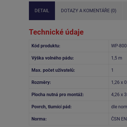
DETAIL
DOTAZY A KOMENTÁŘE (0)
Technické údaje
Kód produktu:
WP-800
Výška volného pádu:
1,5 m
Max. počet uživatelů:
1
Rozměry:
1,26 x 0
Plocha nutná pro montáž:
4,26 x 
Povrch, tlumící pád:
dle no
Norma:
ČSN EN