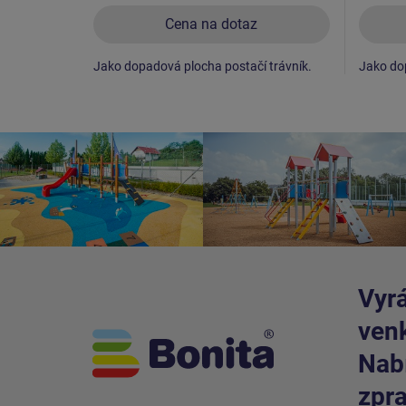
Cena na dotaz
Jako dopadová plocha postačí trávník.
Jako dop
Vyrá
venk
Nabí
zpra