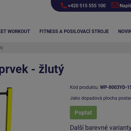
+420 515 555 100
Napi
EET WORKOUT
FITNESS A POSILOVACÍ STROJE
NOVI
tý
prvek - žlutý
Kód produktu:
WP-8003YD-1
Jako dopadová plocha postač
Poptat
Další barevné variant