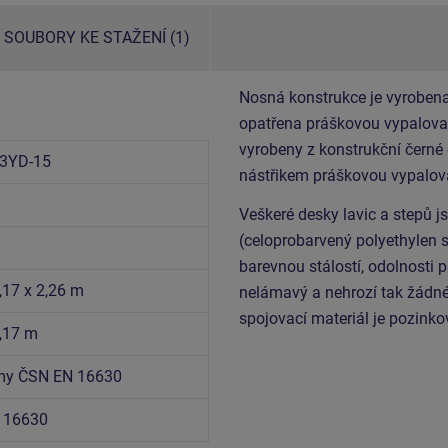
SOUBORY KE STAŽENÍ (1)
Nosná konstrukce je vyrobena
opatřena práškovou vypalovac
vyrobeny z konstrukční černé
3YD-15
nástřikem práškovou vypalov
Veškeré desky lavic a stepů j
(celoprobarvený polyethylen 
barevnou stálostí, odolnosti p
,17 x 2,26 m
nelámavý a nehrozí tak žádné
spojovací materiál je pozink
3,17 m
rmy ČSN EN 16630
 16630