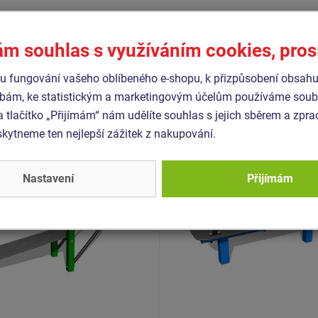
ám souhlas s využíváním cookies, pro
Podobné
zboží
 fungování vašeho oblíbeného e-shopu, k přizpůsobení obsahu
bám, ke statistickým a marketingovým účelům používáme soubo
- WS-8004K-10
Produkt - WP-8005K-10
a tlačítko „Přijímám“ nám udělíte souhlas s jejich sběrem a zpr
 workoutová sestava -
Street workoutový prvek 
ytneme ten nejlepší zážitek z nakupování.
ovová
celokovový
Nastavení
Přijímám