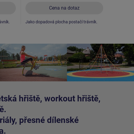
Cena na dotaz
ávník.
Jako dopadová plocha postačí trávník.
Jako dopad
ská hřiště, workout hřiště,
ě.
iály, přesné dílenské
a.