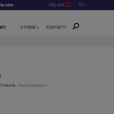
Můj účet
CS
šte nám
NKY
O FIRMĚ
KONTAKTY
5
í trávník.
Více informací
y