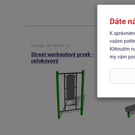
Dáte n
K správnému
vašim potře
Produkt - WP-8003K-15
Produkt 
Kliknutím n
Street workoutový prvek -
Street
my vám posk
celokovový
celok