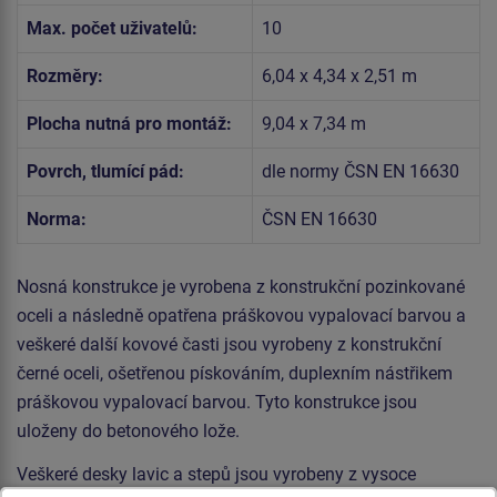
Max. počet uživatelů:
10
Rozměry:
6,04 x 4,34 x 2,51 m
Plocha nutná pro montáž:
9,04 x 7,34 m
Povrch, tlumící pád:
dle normy ČSN EN 16630
Norma:
ČSN EN 16630
Nosná konstrukce je vyrobena z konstrukční pozinkované
oceli a následně opatřena práškovou vypalovací barvou a
veškeré další kovové časti jsou vyrobeny z konstrukční
černé oceli, ošetřenou pískováním, duplexním nástřikem
práškovou vypalovací barvou. Tyto konstrukce jsou
uloženy do betonového lože.
Veškeré desky lavic a stepů jsou vyrobeny z vysoce