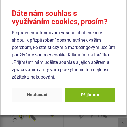
kvalitního plastu HDPE (celoprobarvený polyethylen s
vysokou hustotou, který se vyznačuje vysokou barevnou
Dáte nám souhlas s
stálostí, odolnosti proti UV záření a hlavně bezpečností,
využíváním cookies, prosím?
protože je nelámavý a nehrozí tak žádné nebezpečí zranění
ostrými úlomky). Veškerý spojovací materiál je
K správnému fungování vašeho oblíbeného e-
pozinkovaný nebo nerezový.
shopu, k přizpůsobení obsahu stránek vašim
potřebám, ke statistickým a marketingovým účelům
používáme soubory cookie. Kliknutím na tlačítko
Podobné
zboží
„Přijímám“ nám udělíte souhlas s jejich sběrem a
zpracováním a my vám poskytneme ten nejlepší
Produkt - WS-8023K-15
Produkt - WS-8022K-15
zážitek z nakupování.
Street workoutová
Street workoutová
sestava - celokovová
sestava - celokovová
Nastavení
Přijímám