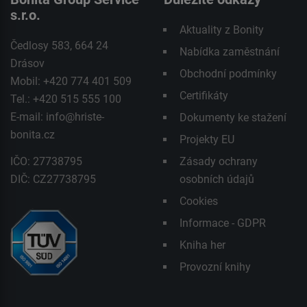
s.r.o.
Aktuality z Bonity
Čedlosy 583, 664 24
Nabídka zaměstnání
Drásov
Obchodní podmínky
Mobil: +420 774 401 509
Certifikáty
Tel.: +420 515 555 100
E-mail:
info@hriste-
Dokumenty ke stažení
bonita.cz
Projekty EU
IČO: 27738795
Zásady ochrany
DIČ: CZ27738795
osobních údajů
Cookies
Informace - GDPR
Kniha her
Provozní knihy