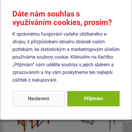
kvalitního plastu HDPE (celoprobarvený polyethylen s
vysokou hustotou, který se vyznačuje vysokou barevnou
Dáte nám souhlas s
stálostí, odolnosti proti UV záření a hlavně bezpečností,
využíváním cookies, prosím?
protože je nelámavý a nehrozí tak žádné nebezpečí zranění
ostrými úlomky). Veškerý spojovací materiál je
K správnému fungování vašeho oblíbeného e-
pozinkovaný nebo nerezový.
shopu, k přizpůsobení obsahu stránek vašim
potřebám, ke statistickým a marketingovým účelům
používáme soubory cookie. Kliknutím na tlačítko
Podobné
zboží
„Přijímám“ nám udělíte souhlas s jejich sběrem a
zpracováním a my vám poskytneme ten nejlepší
Produkt - WS-8013K-15
Produkt - WS-8018K-15
zážitek z nakupování.
Street workoutová
Street workoutová
sestava - celokovová
sestava - celokovová
Nastavení
Přijímám