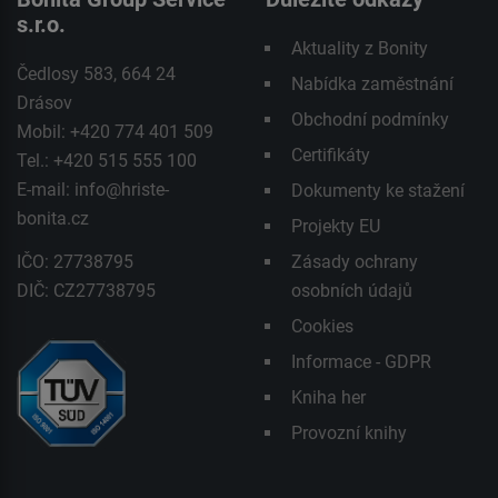
s.r.o.
Aktuality z Bonity
Čedlosy 583, 664 24
Nabídka zaměstnání
Drásov
Obchodní podmínky
Mobil: +420 774 401 509
Certifikáty
Tel.: +420 515 555 100
E-mail:
info@hriste-
Dokumenty ke stažení
bonita.cz
Projekty EU
IČO: 27738795
Zásady ochrany
DIČ: CZ27738795
osobních údajů
Cookies
Informace - GDPR
Kniha her
Provozní knihy