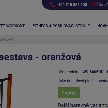
+420 515 555 100
Napi
EET WORKOUT
FITNESS A POSILOVACÍ STROJE
NOVI
 oranžová
sestava - oranžová
Kód produktu:
WS-8005OD-1
Jako dopadová plocha postač
Poptat
Další barevné variant