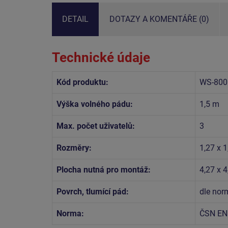
DETAIL
DOTAZY A KOMENTÁŘE (0)
Technické údaje
Kód produktu:
WS-800
Výška volného pádu:
1,5 m
Max. počet uživatelů:
3
Rozměry:
1,27 x 1
Plocha nutná pro montáž:
4,27 x 
Povrch, tlumící pád:
dle no
Norma:
ČSN EN