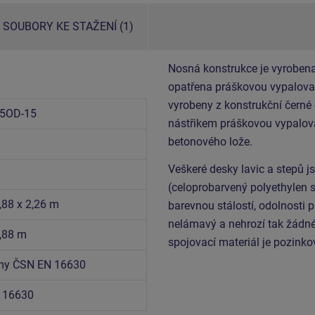
SOUBORY KE STAŽENÍ (1)
Nosná konstrukce je vyrobena
opatřena práškovou vypalovac
vyrobeny z konstrukční černé
5OD-15
nástřikem práškovou vypalova
betonového lože.
Veškeré desky lavic a stepů j
(celoprobarvený polyethylen 
,88 x 2,26 m
barevnou stálostí, odolnosti p
nelámavý a nehrozí tak žádné
4,88 m
spojovací materiál je pozink
rmy ČSN EN 16630
 16630