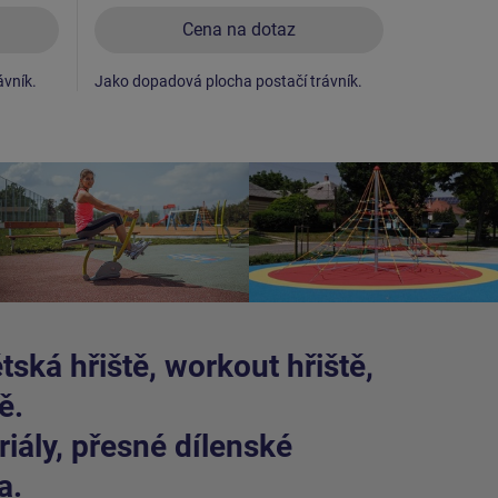
Cena na dotaz
ávník.
Jako dopadová plocha postačí trávník.
Jako dopad
ská hřiště, workout hřiště,
ě.
iály, přesné dílenské
a.