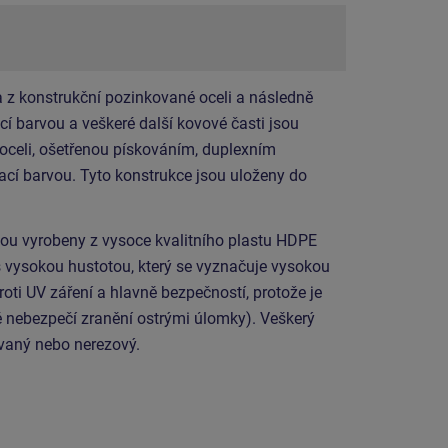
 z konstrukční pozinkované oceli a následně
í barvou a veškeré další kovové časti jsou
 oceli, ošetřenou pískováním, duplexním
cí barvou. Tyto konstrukce jsou uloženy do
sou vyrobeny z vysoce kvalitního plastu HDPE
s vysokou hustotou, který se vyznačuje vysokou
roti UV záření a hlavně bezpečností, protože je
 nebezpečí zranění ostrými úlomky). Veškerý
ovaný nebo nerezový.