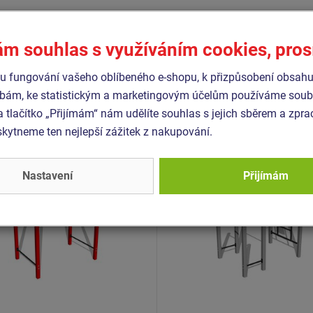
ám souhlas s využíváním cookies, pro
Podobné
zboží
 fungování vašeho oblíbeného e-shopu, k přizpůsobení obsahu
bám, ke statistickým a marketingovým účelům používáme soubo
- WP-8008K-15
Produkt - WS-8008K-15
a tlačítko „Přijímám“ nám udělíte souhlas s jejich sběrem a zpr
 workoutový prvek -
Street workoutová sestav
ytneme ten nejlepší zážitek z nakupování.
ovový
celokovová
Nastavení
Přijímám