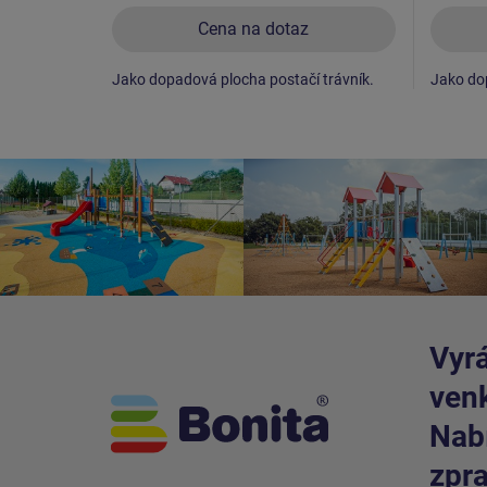
Cena na dotaz
Jako dopadová plocha postačí trávník.
Jako dop
Vyrá
venk
Nabí
zpra