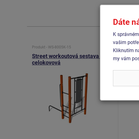
Dáte n
K správnému
vašim potře
Produkt - WS-8005K-15
Produkt 
Kliknutím n
Street workoutová sestava -
Street
my vám posk
celokovová
celok