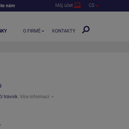
Můj účet
CS
šte nám
NKY
O FIRMĚ
KONTAKTY
5
í trávník.
Více informací
y