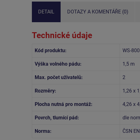
DETAIL
DOTAZY A KOMENTÁŘE (0)
Technické údaje
Kód produktu:
WS-800
Výška volného pádu:
1,5 m
Max. počet uživatelů:
2
Rozměry:
1,26 x 1
Plocha nutná pro montáž:
4,26 x 
Povrch, tlumící pád:
dle no
Norma:
ČSN EN