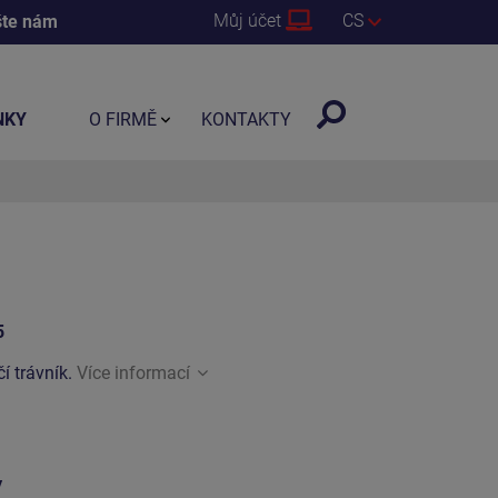
Můj účet
CS
šte nám
NKY
O FIRMĚ
KONTAKTY
5
í trávník.
Více informací
y