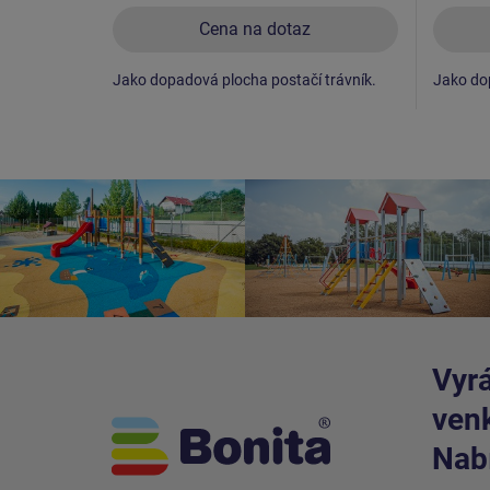
Cena na dotaz
Jako dopadová plocha postačí trávník.
Jako dop
Vyrá
venk
Nabí