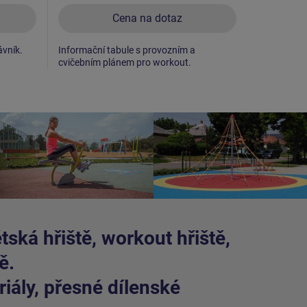
Cena na dotaz
ávník.
Informační tabule s provozním a
Jako dopad
cvičebním plánem pro workout.
ská hřiště, workout hřiště,
ě.
iály, přesné dílenské