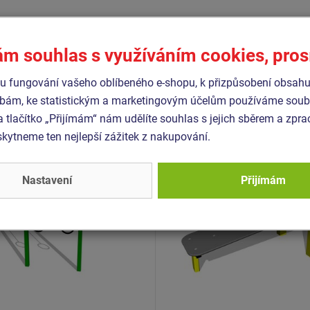
Podobné
zboží
ám souhlas s využíváním cookies, pro
 fungování vašeho oblíbeného e-shopu, k přizpůsobení obsahu
bám, ke statistickým a marketingovým účelům používáme soubo
- WP-8014K-15
Produkt - WP-8006K-10
a tlačítko „Přijímám“ nám udělíte souhlas s jejich sběrem a zpr
 workoutový prvek -
Street workoutový prvek 
ytneme ten nejlepší zážitek z nakupování.
ovový
celokovový
Nastavení
Přijímám