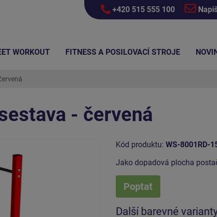
+420 515 555 100
Napi
EET WORKOUT
FITNESS A POSILOVACÍ STROJE
NOVI
 červená
sestava - červená
Kód produktu:
WS-8001RD-1
Jako dopadová plocha postač
Poptat
Další barevné variant