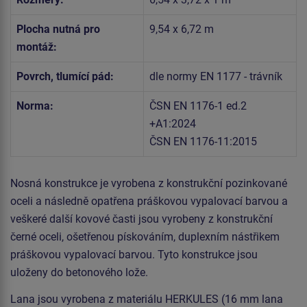
Plocha nutná pro
9,54 x 6,72 m
montáž:
Povrch, tlumící pád:
dle normy EN 1177 - trávník
Norma:
ČSN EN 1176-1 ed.2
+A1:2024
ČSN EN 1176-11:2015
Nosná konstrukce je vyrobena z konstrukční pozinkované
oceli a následně opatřena práškovou vypalovací barvou a
veškeré další kovové časti jsou vyrobeny z konstrukční
černé oceli, ošetřenou pískováním, duplexním nástřikem
práškovou vypalovací barvou. Tyto konstrukce jsou
uloženy do betonového lože.
Lana jsou vyrobena z materiálu HERKULES (16 mm lana