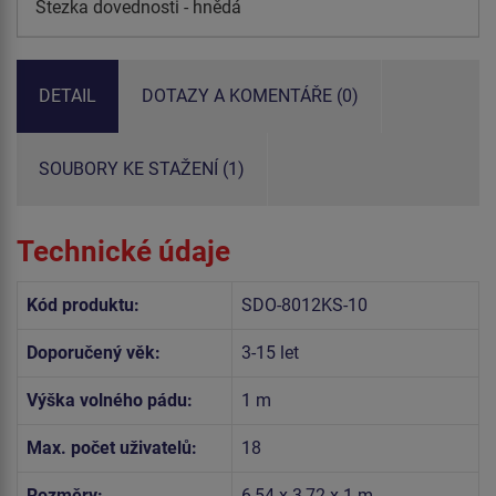
Stezka dovednosti - hnědá
DETAIL
DOTAZY A KOMENTÁŘE (0)
SOUBORY KE STAŽENÍ (1)
Technické údaje
Kód produktu:
SDO-8012KS-10
Doporučený věk:
3-15 let
Výška volného pádu:
1 m
Max. počet uživatelů:
18
Rozměry:
6,54 x 3,72 x 1 m