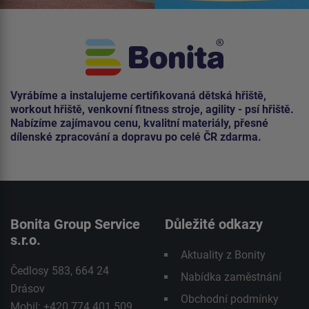
Vyrábíme a instalujeme certifikovaná dětská hřiště,
workout hřiště, venkovní fitness stroje, agility - psí hřiště.
Nabízíme zajímavou cenu, kvalitní materiály, přesné
dílenské zpracování a dopravu po celé ČR zdarma.
Bonita Group Service
Důležité odkazy
s.r.o.
Aktuality z Bonity
Čedlosy 583, 664 24
Nabídka zaměstnání
Drásov
Obchodní podmínky
Mobil: +420 774 401 509