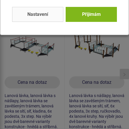
Produkt - SDO-8012K-10
Produkt - SDO-8011K-10
Stezka dovednosti -
Stezka dovednosti -
Nastavení
Přijímám
celokovová
celokovová
Novinka
Novinka
Cena na dotaz
Cena na dotaz
Lanová lávka, lanová lávka s
Lanová lávka s nášlapy, lanová
nášlapy, lanová lávka se
lávka se zavěšeným trámem,
zavěšeným trámem, lanová
lanová lávka se sítí, síť, 6x
lávka se sítí, síť, kladina, 6x
podesta, 3x step, ručkovadlo,
podesta, 3x step. Na výběr
4x lanové kruhy. Na výběr jsou
jsou dvě barevné varianty
dvě barevné varianty
konstrukce - hnědá a stříbrná.
konstrukce - hnědá a stříbrná.