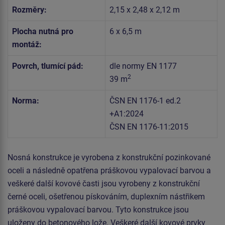
Rozměry:
2,15 x 2,48 x 2,12 m
Plocha nutná pro
6 x 6,5 m
montáž:
Povrch, tlumící pád:
dle normy EN 1177
2
39 m
Norma:
ČSN EN 1176-1 ed.2
+A1:2024
ČSN EN 1176-11:2015
Nosná konstrukce je vyrobena z konstrukční pozinkované
oceli a následně opatřena práškovou vypalovací barvou a
veškeré další kovové časti jsou vyrobeny z konstrukční
černé oceli, ošetřenou pískováním, duplexním nástřikem
práškovou vypalovací barvou. Tyto konstrukce jsou
uloženy do betonového lože. Veškeré další kovové prvky