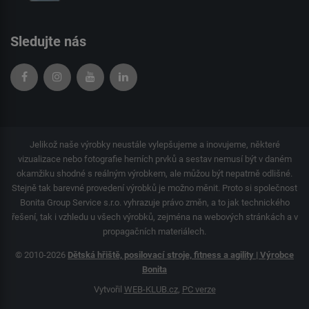
Sledujte nás
Jelikož naše výrobky neustále vylepšujeme a inovujeme, některé
vizualizace nebo fotografie herních prvků a sestav nemusí být v daném
okamžiku shodné s reálným výrobkem, ale můžou být nepatrně odlišné.
Stejně tak barevné provedení výrobků je možno měnit. Proto si společnost
Bonita Group Service s.r.o. vyhrazuje právo změn, a to jak technického
řešení, tak i vzhledu u všech výrobků, zejména na webových stránkách a v
propagačních materiálech.
© 2010-2026
Dětská hřiště, posilovací stroje, fitness a agility | Výrobce
Bonita
Vytvořil
WEB-KLUB.cz
,
PC verze