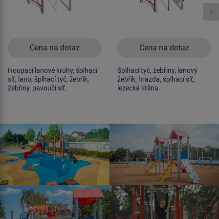
Cena na dotaz
Cena na dotaz
Houpací lanové kruhy, šplhací
Šplhací tyč, žebřiny, lanový
síť, lano, šplhací tyč, žebřík,
žebřík, hrazda, šplhací síť,
žebřiny, pavoučí síť.
lezecká stěna.