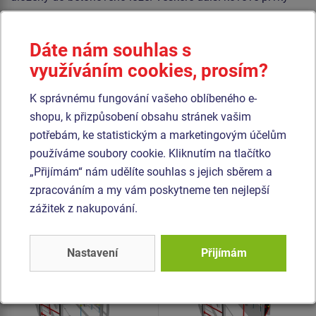
jsou také upravovány zinkováním nebo duplexním
nástřikem práškovou vypalovací barvou dle RAL.
Dáte nám souhlas s
Lana a sítě jsou vyrobeny z materiálu HERKULES (16 mm
využíváním cookies, prosím?
lana z polypropylenu s vnitřním ocelovým jádrem) a jsou
spojovány plastovými spoji. Veškerý spojovací materiál je
K správnému fungování vašeho oblíbeného e-
pozinkovaný nebo nerezový.
shopu, k přizpůsobení obsahu stránek vašim
potřebám, ke statistickým a marketingovým účelům
používáme soubory cookie. Kliknutím na tlačítko
Podobné
zboží
„Přijímám“ nám udělíte souhlas s jejich sběrem a
zpracováním a my vám poskytneme ten nejlepší
Produkt - SSE-8703K-20
Produkt - SSE-8603K-20
zážitek z nakupování.
Šplhací sestava -
Šplhací sestava -
celokovová
celokovová
Nastavení
Přijímám
Novinka