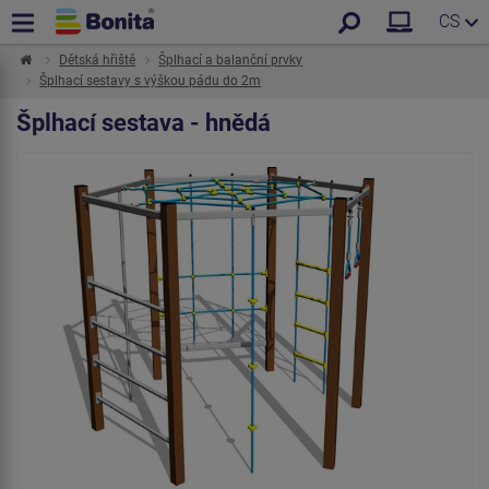
CS
Dětská hřiště
Šplhací a balanční prvky
Šplhací sestavy s výškou pádu do 2m
Šplhací sestava - hnědá