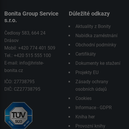
Bonita Group Service
Důležité odkazy
s.r.o.
Aktuality z Bonity
Čedlosy 583, 664 24
Nabídka zaměstnání
Drásov
Obchodní podmínky
Mobil: +420 774 401 509
Certifikáty
Tel.: +420 515 555 100
E-mail:
info@hriste-
Dokumenty ke stažení
bonita.cz
Projekty EU
IČO: 27738795
Zásady ochrany
DIČ: CZ27738795
osobních údajů
Cookies
Informace - GDPR
Kniha her
Provozní knihy