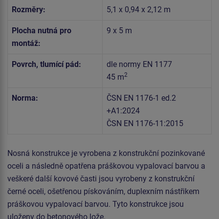
Rozměry:
5,1 x 0,94 x 2,12 m
Plocha nutná pro
9 x 5 m
montáž:
Povrch, tlumící pád:
dle normy EN 1177
2
45 m
Norma:
ČSN EN 1176-1 ed.2
+A1:2024
ČSN EN 1176-11:2015
Nosná konstrukce je vyrobena z konstrukční pozinkované
oceli a následně opatřena práškovou vypalovací barvou a
veškeré další kovové časti jsou vyrobeny z konstrukční
černé oceli, ošetřenou pískováním, duplexním nástřikem
práškovou vypalovací barvou. Tyto konstrukce jsou
uloženy do betonového lože.