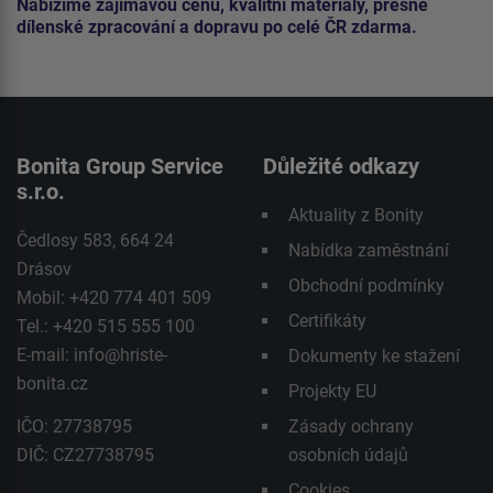
Nabízíme zajímavou cenu, kvalitní materiály, přesné
dílenské zpracování a dopravu po celé ČR zdarma.
Bonita Group Service
Důležité odkazy
s.r.o.
Aktuality z Bonity
Čedlosy 583, 664 24
Nabídka zaměstnání
Drásov
Obchodní podmínky
Mobil: +420 774 401 509
Certifikáty
Tel.: +420 515 555 100
E-mail:
info@hriste-
Dokumenty ke stažení
bonita.cz
Projekty EU
IČO: 27738795
Zásady ochrany
DIČ: CZ27738795
osobních údajů
Cookies