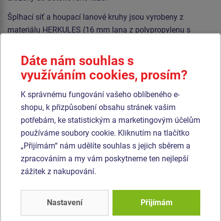
Šplhací síť a houpací lanové kruhy jsou vyrobeny z
materiálu HERKULES (16 mm lana z polypropylenu s
vnitřním ocelovým jádrem). U šplhací sítě jsou lana
spojována plastovými spoji. Lezecká stěna je vyrobena z
Dáte nám souhlas s
HPL (vysokotlaký laminát opatřený protiskluzem, který se
využíváním cookies, prosím?
vyznačuje vysokou barevnou stálostí, odolností proti
poškrábání a odolností proti vodě). Horolezecké chyty jsou
K správnému fungování vašeho oblíbeného e-
vyrobeny z polyesteru, to zaručuje dlouhou životnost,
shopu, k přizpůsobení obsahu stránek vašim
stálobarevnost i šetrný povrch pro kůži na rukou. Veškerý
potřebám, ke statistickým a marketingovým účelům
spojovací materiál je pozinkovaný nebo nerezový.
používáme soubory cookie. Kliknutím na tlačítko
„Přijímám“ nám udělíte souhlas s jejich sběrem a
zpracováním a my vám poskytneme ten nejlepší
Podobné
zboží
zážitek z nakupování.
Produkt - SSE-8610K-20
Produkt - SSE-8703K-20
Nastavení
Přijímám
Šplhací sestava -
Šplhací sestava -
celokovová
celokovová