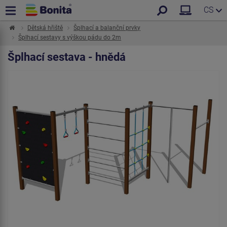
CS
Dětská hřiště
Šplhací a balanční prvky
Šplhací sestavy s výškou pádu do 2m
Šplhací sestava - hnědá