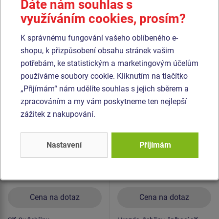
Dáte nám souhlas s
materiál je pozinkovaný nebo nerezový.
využíváním cookies, prosím?
K správnému fungování vašeho oblíbeného e-
Podobné
zboží
shopu, k přizpůsobení obsahu stránek vašim
potřebám, ke statistickým a marketingovým účelům
Produkt - SSE-8314K-10
Produkt - SSE-8317K-10
používáme soubory cookie. Kliknutím na tlačítko
Šplhací sestava -
Šplhací sestava -
„Přijímám“ nám udělíte souhlas s jejich sběrem a
celokovová
celokovová
zpracováním a my vám poskytneme ten nejlepší
Novinka
zážitek z nakupování.
Nastavení
Přijímám
Cena na dotaz
Cena na dotaz