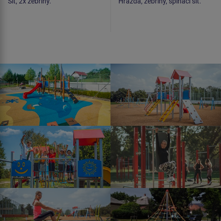
Síť, 2x žebřiny.
Hrazda, žebřiny, šplhací síť.