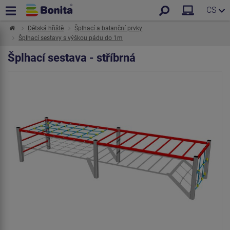
CS
Dětská hřiště
Šplhací a balanční prvky
Šplhací sestavy s výškou pádu do 1m
Šplhací sestava - stříbrná