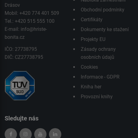
Drásov
Obchodní podmínky
Mobil: +420 774 401 509
Certifikáty
Tel.: +420 515 555 100
E-mail:
info@hriste-
Dokumenty ke stažení
bonita.cz
Projekty EU
IČO: 27738795
Zásady ochrany
DIČ: CZ27738795
osobních údajů
Cookies
Informace - GDPR
Kniha her
Provozní knihy
Sledujte nás