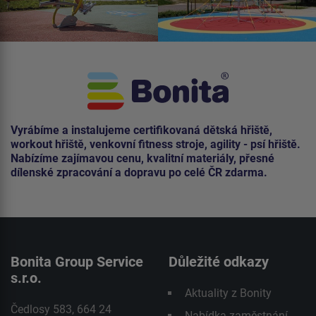
Vyrábíme a instalujeme certifikovaná dětská hřiště,
workout hřiště, venkovní fitness stroje, agility - psí hřiště.
Nabízíme zajímavou cenu, kvalitní materiály, přesné
dílenské zpracování a dopravu po celé ČR zdarma.
Bonita Group Service
Důležité odkazy
s.r.o.
Aktuality z Bonity
Čedlosy 583, 664 24
Nabídka zaměstnání