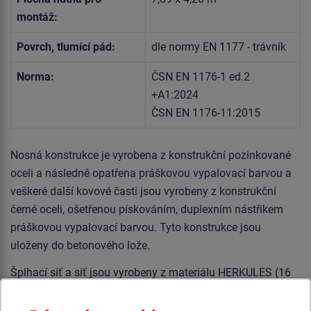
montáž:
Povrch, tlumící pád:
dle normy EN 1177 - trávník
Norma:
ČSN EN 1176-1 ed.2
+A1:2024
ČSN EN 1176-11:2015
Nosná konstrukce je vyrobena z konstrukční pozinkované
oceli a následně opatřena práškovou vypalovací barvou a
veškeré další kovové časti jsou vyrobeny z konstrukční
černé oceli, ošetřenou pískováním, duplexním nástřikem
práškovou vypalovací barvou. Tyto konstrukce jsou
uloženy do betonového lože.
Šplhací síť a síť jsou vyrobeny z materiálu HERKULES (16
mm lana z polypropylenu s vnitřním ocelovým jádrem) a
jsou spojovány plastovými spoji. Veškerý spojovací