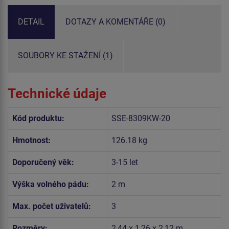
DETAIL
DOTAZY A KOMENTÁŘE (0)
SOUBORY KE STAŽENÍ (1)
Technické údaje
Kód produktu:
SSE-8309KW-20
Hmotnost:
126.18 kg
Doporučený věk:
3-15 let
Výška volného pádu:
2 m
Max. počet uživatelů:
3
Rozměry:
2,44 x 1,26 x 2,12 m