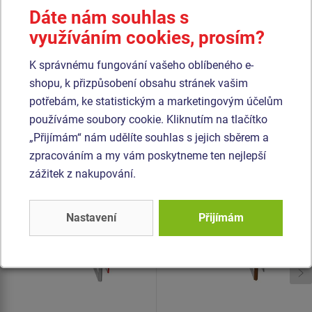
Lana a sítě jsou vyrobeny z materiálu HERKULES (16 mm
Dáte nám souhlas s
lana z polypropylenu s vnitřním ocelovým jádrem) a jsou
využíváním cookies, prosím?
spojovány plastovými spoji. Veškerý spojovací materiál je
pozinkovaný nebo nerezový.
K správnému fungování vašeho oblíbeného e-
shopu, k přizpůsobení obsahu stránek vašim
potřebám, ke statistickým a marketingovým účelům
Podobné
zboží
používáme soubory cookie. Kliknutím na tlačítko
„Přijímám“ nám udělíte souhlas s jejich sběrem a
Produkt - SSE-8309K-20
Produkt - SSE-8312K-20
zpracováním a my vám poskytneme ten nejlepší
Šplhací sestava -
Šplhací sestava -
zážitek z nakupování.
celokovová
celokovová
Novinka
Novinka
Nastavení
Přijímám