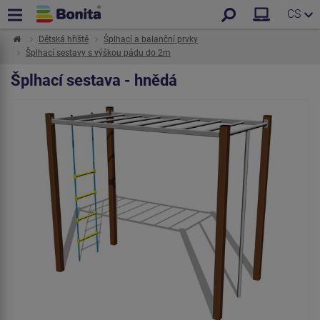
CS
Dětská hřiště
Šplhací a balanční prvky
Šplhací sestavy s výškou pádu do 2m
Šplhací sestava - hnědá