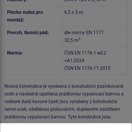
Plocha nutná pro
6,5 x 5 m
montáž:
Povrch, tlumící pád:
dle normy EN 1177
2
32,5 m
Norma:
ČSN EN 1176-1 ed.2
+A1:2024
ČSN EN 1176-11:2015
Nosná konstrukce je vyrobena z konstrukční pozinkované
oceli a následně opatřena práškovou vypalovací barvou a
veškeré další kovové časti jsou vyrobeny z konstrukční
černé oceli, ošetřenou pískováním, duplexním nástřikem
práškovou vypalovací barvou. Tyto konstrukce jsou
uloženy do betonového lože.