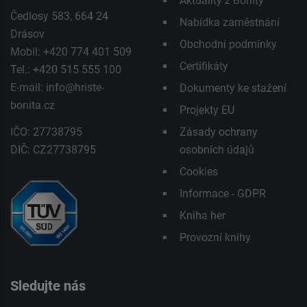
Aktuality z Bonity
Čedlosy 583, 664 24
Nabídka zaměstnání
Drásov
Obchodní podmínky
Mobil: +420 774 401 509
Certifikáty
Tel.: +420 515 555 100
E-mail:
info@hriste-
Dokumenty ke stažení
bonita.cz
Projekty EU
IČO: 27738795
Zásady ochrany
DIČ: CZ27738795
osobních údajů
Cookies
Informace - GDPR
Kniha her
Provozní knihy
Sledujte nás