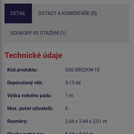
DETAIL
DOTAZY A KOMENTÁŘE (0)
SOUBORY KE STAŽENÍ (1)
Technické údaje
Kód produktu:
SSE-8802KW-10
Doporučený věk:
3-15 let
Výška volného pádu:
1 m
Max. počet uživatelů:
6
Rozměry:
2,44 x 2,44 x 2,01 m