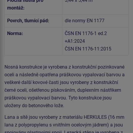
Plocha nutná pro
5,44 x 5,44 m
montáž:
Povrch, tlumící pád:
dle normy EN 1177
Norma:
ČSN EN 1176-1 ed.2
+A1:2024
ČSN EN 1176-11:2015
Nosná konstrukce je vyrobena z konstrukční pozinkované
oceli a následně opatřena práškovou vypalovací barvou a
veškeré další kovové časti jsou vyrobeny z konstrukční
černé oceli, ošetřenou pískováním, duplexním nástřikem
práškovou vypalovací barvou. Tyto konstrukce jsou
uloženy do betonového lože.
Lana a sítě jsou vyrobeny z materiálu HERKULES (16 mm
lana z polypropylenu s vnitřním ocelovým jádrem) a jsou
spojovány plastovými spoji. Lezecká stěna je vyrobena z