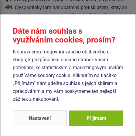
HPL (vysokotlaký laminát opatřený protiskluzem, který se
vyznačuje vysokou barevnou stálostí, odolností proti
poškrábání a odolností proti vodě). Horolezecké chyty jsou
Dáte nám souhlas s
vyrobeny z polyesteru, to zaručuje dlouhou životnost,
využíváním cookies, prosím?
stálobarevnost i šetrný povrch pro kůži na rukou. Veškerý
spojovací materiál je pozinkovaný nebo nerezový.
K správnému fungování vašeho oblíbeného e-
shopu, k přizpůsobení obsahu stránek vašim
Podobné
zboží
potřebám, ke statistickým a marketingovým účelům
používáme soubory cookie. Kliknutím na tlačítko
Produkt - SSE-8112K-10
Produkt - SSE-8704K-10
„Přijímám“ nám udělíte souhlas s jejich sběrem a
Šplhací sestava -
Šplhací sestava -
zpracováním a my vám poskytneme ten nejlepší
celokovová
celokovová
zážitek z nakupování.
Novinka
Novinka
Nastavení
Přijímám