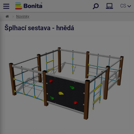
CS
Novinky
Šplhací sestava - hnědá