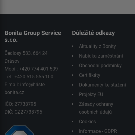
Bonita Group Service
Důležité odkazy
s.r.o.
Aktuality z Bonity
Čedlosy 583, 664 24
Nabídka zaměstnání
Drásov
Obchodní podmínky
Mobil: +420 774 401 509
Certifikáty
Tel.: +420 515 555 100
E-mail:
info@hriste-
Dokumenty ke stažení
bonita.cz
Projekty EU
IČO: 27738795
Zásady ochrany
DIČ: CZ27738795
osobních údajů
Cookies
Informace - GDPR