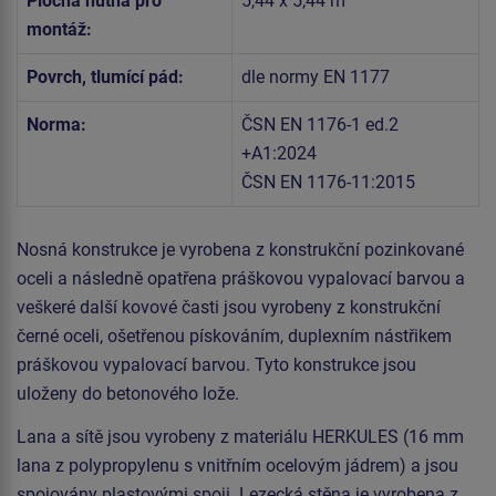
Plocha nutná pro
5,44 x 5,44 m
montáž:
Povrch, tlumící pád:
dle normy EN 1177
Norma:
ČSN EN 1176-1 ed.2
+A1:2024
ČSN EN 1176-11:2015
Nosná konstrukce je vyrobena z konstrukční pozinkované
oceli a následně opatřena práškovou vypalovací barvou a
veškeré další kovové časti jsou vyrobeny z konstrukční
černé oceli, ošetřenou pískováním, duplexním nástřikem
práškovou vypalovací barvou. Tyto konstrukce jsou
uloženy do betonového lože.
Lana a sítě jsou vyrobeny z materiálu HERKULES (16 mm
lana z polypropylenu s vnitřním ocelovým jádrem) a jsou
spojovány plastovými spoji. Lezecká stěna je vyrobena z