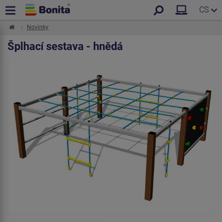
CS
Novinky
Šplhací sestava - hnědá