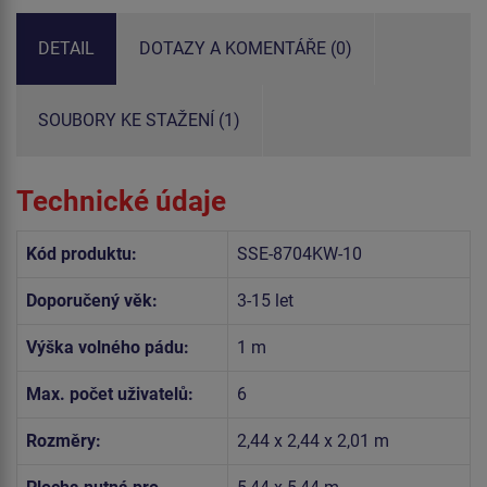
DETAIL
DOTAZY A KOMENTÁŘE (0)
SOUBORY KE STAŽENÍ (1)
Technické údaje
Kód produktu:
SSE-8704KW-10
Doporučený věk:
3-15 let
Výška volného pádu:
1 m
Max. počet uživatelů:
6
Rozměry:
2,44 x 2,44 x 2,01 m