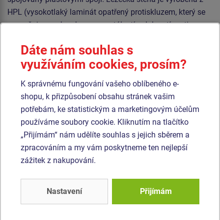
HPL (vysokotlaký laminát opatřený protiskluzem, který se
vyznačuje vysokou barevnou stálostí, odolností proti
poškrábání a odolností proti vodě). Horolezecké chyty jsou
Dáte nám souhlas s
vyrobeny z polyesteru, to zaručuje dlouhou životnost,
využíváním cookies, prosím?
stálobarevnost i šetrný povrch pro kůži na rukou. Veškerý
spojovací materiál je pozinkovaný nebo nerezový.
K správnému fungování vašeho oblíbeného e-
shopu, k přizpůsobení obsahu stránek vašim
Podobné
zboží
potřebám, ke statistickým a marketingovým účelům
používáme soubory cookie. Kliknutím na tlačítko
Produkt - SSE-8112K-10
Produkt - SSE-8704K-10
„Přijímám“ nám udělíte souhlas s jejich sběrem a
Šplhací sestava -
Šplhací sestava -
zpracováním a my vám poskytneme ten nejlepší
celokovová
celokovová
zážitek z nakupování.
Novinka
Novinka
Nastavení
Přijímám