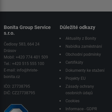
Bonita Group Service
Důležité odkazy
s.r.o.
Aktuality z Bonity
Čedlosy 583, 664 24
Nabídka zaměstnání
Drásov
Obchodní podmínky
Mobil: +420 774 401 509
Certifikáty
Tel.: +420 515 555 100
E-mail:
info@hriste-
Dokumenty ke stažení
bonita.cz
Projekty EU
IČO: 27738795
Zásady ochrany
DIČ: CZ27738795
osobních údajů
Cookies
Informace - GDPR