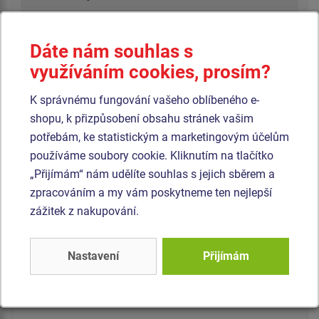
Projekty EU
Dáte nám souhlas s
Zásady ochrany osobních údajů
využíváním cookies, prosím?
Cookies
K správnému fungování vašeho oblíbeného e-
Informace - GDPR
shopu, k přizpůsobení obsahu stránek vašim
Kniha her
potřebám, ke statistickým a marketingovým účelům
používáme soubory cookie. Kliknutím na tlačítko
Provozní knihy
„Přijímám“ nám udělíte souhlas s jejich sběrem a
zpracováním a my vám poskytneme ten nejlepší
zážitek z nakupování.
Bonita Group Service s.r.o.
Mobil:
+420 774 401 509
Nastavení
Přijímám
Tel.:
+420 515 555 100
E-mail:
info@hriste-bonita.cz
Napište nám z on-line formuláře