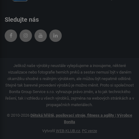
Sledujte nás
Jelikož naše výrobky neustále vylepšujeme a inovujeme, některé
vizualizace nebo fotografie herních prvků a sestav nemusí být v daném
okamžiku shodné s reálným výrobkem, ale můžou být nepatrně odlišné.
Stejně tak barevné provedení výrobků je možno měnit. Proto si společnost
Bonita Group Service s.r.o. vyhrazuje právo změn, a to jak technického
řešení, tak i vzhledu u všech výrobků, zejména na webových stránkách a v
propagačních materiálech.
© 2010-2026
Dětská hřiště, posilovací stroje, fitness a agility | Výrobce
Bonita
Vytvořil
WEB-KLUB.cz
,
PC verze