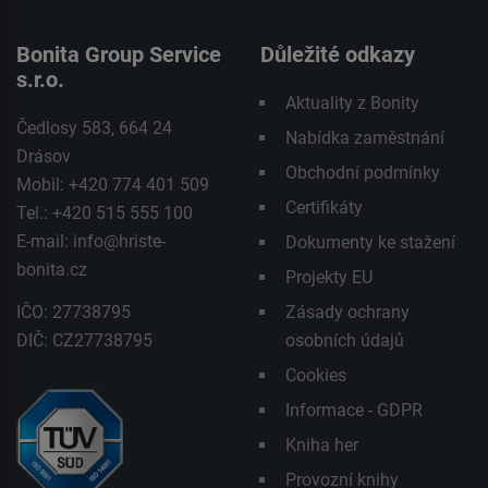
Bonita Group Service
Důležité odkazy
s.r.o.
Aktuality z Bonity
Čedlosy 583, 664 24
Nabídka zaměstnání
Drásov
Obchodní podmínky
Mobil: +420 774 401 509
Certifikáty
Tel.: +420 515 555 100
E-mail:
info@hriste-
Dokumenty ke stažení
bonita.cz
Projekty EU
IČO: 27738795
Zásady ochrany
DIČ: CZ27738795
osobních údajů
Cookies
Informace - GDPR
Kniha her
Provozní knihy