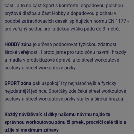
části, a to na část Sport s komfortní dopadovou plochou
pryžová dlažba a část Hobby s dopadovou plochou v
podobě zatravňovacích desek, splňujících normu EN 1177 -
pro veřejný sektor, pro kritickou výšku pádu do 3 metrů.
HOBBY zóna
je určena podporovat fyzickou zdatnost
široké veřejnosti. I proto jsme pro tuto zónu navrhli hrazdy
a madla v protiskluzové úpravě, a to street workoutové
sestavy a street workoutové prvky.
SPORT zóna
pak uspokojí i ty nejnáročnější a fyzicky
nejzdatnější jedince. Sporťáky zde čeká street workoutové
sestavy a street workoutové prvky stalky a široká hrazda.
Každý návštěvník si díky našemu návrhu najde tu
správnou workoutovou zónu či prvek, procvičí celé tělo a
užije si maximum zábavy.