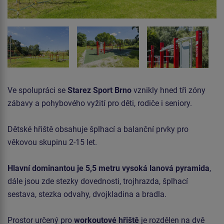
Ve spolupráci se
Starez Sport Brno
vznikly hned tři zóny
zábavy a pohybového vyžití pro děti, rodiče i seniory.
Dětské hřiště obsahuje šplhací a balanční prvky pro
věkovou skupinu 2-15 let.
Hlavní dominantou je 5,5 metru vysoká lanová pyramida
,
dále jsou zde stezky dovednosti, trojhrazda, šplhací
sestava, stezka odvahy, dvojkladina a bradla.
Prostor určený pro
workoutové hřiště
je rozdělen na dvě