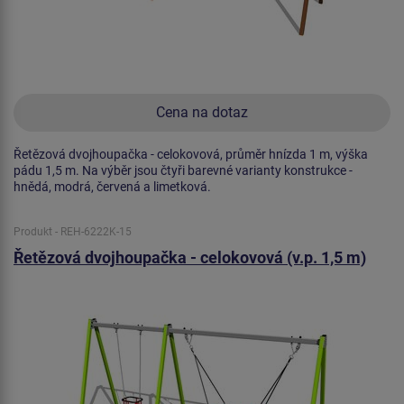
Cena na dotaz
Řetězová dvojhoupačka - celokovová, průměr hnízda 1 m, výška
pádu 1,5 m. Na výběr jsou čtyři barevné varianty konstrukce -
hnědá, modrá, červená a limetková.
Produkt - REH-6222K-15
Řetězová dvojhoupačka - celokovová (v.p. 1,5 m)