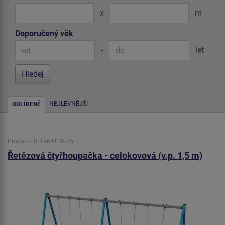
x
m
Doporučený věk
-
let
NEJLEVNĚJŠÍ
OBLÍBENÉ
Produkt - REH-6411K-15
Řetězová čtyřhoupačka - celokovová (v.p. 1,5 m)