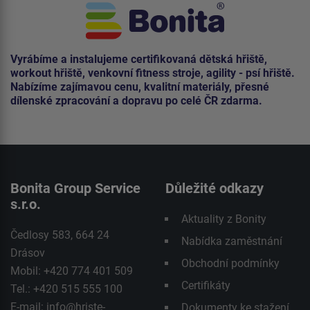
Vyrábíme a instalujeme certifikovaná dětská hřiště,
workout hřiště, venkovní fitness stroje, agility - psí hřiště.
Nabízíme zajímavou cenu, kvalitní materiály, přesné
dílenské zpracování a dopravu po celé ČR zdarma.
Bonita Group Service
Důležité odkazy
s.r.o.
Aktuality z Bonity
Čedlosy 583, 664 24
Nabídka zaměstnání
Drásov
Obchodní podmínky
Mobil: +420 774 401 509
Certifikáty
Tel.: +420 515 555 100
E-mail:
info@hriste-
Dokumenty ke stažení