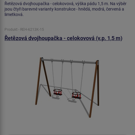
Řetězová dvojhoupačka - celokovová, výška pádu 1,5 m. Na výběr
jsou čtyři barevné varianty konstrukce - hnědá, modrá, červená a
limetková.
Produkt - REH-6213K-15
Řetězová dvojhoupačka - celokovová (v.p. 1,5 m)