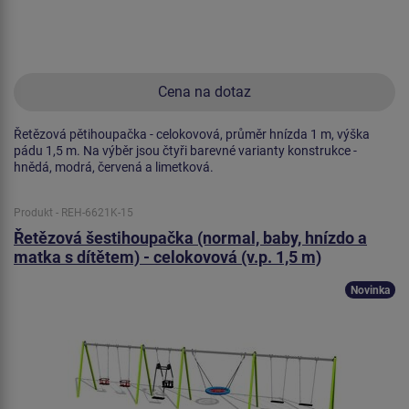
Cena na dotaz
Řetězová pětihoupačka - celokovová, průměr hnízda 1 m, výška
pádu 1,5 m. Na výběr jsou čtyři barevné varianty konstrukce -
hnědá, modrá, červená a limetková.
Produkt - REH-6621K-15
Řetězová šestihoupačka (normal, baby, hnízdo a
matka s dítětem) - celokovová (v.p. 1,5 m)
Novinka