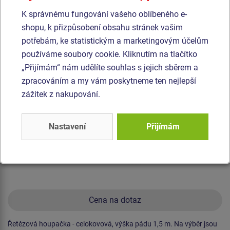
Produkt - REH-6114K-15
K správnému fungování vašeho oblíbeného e-
Řetězová houpačka - celokovová (v.p. 1,5 m)
shopu, k přizpůsobení obsahu stránek vašim
potřebám, ke statistickým a marketingovým účelům
používáme soubory cookie. Kliknutím na tlačítko
Novinka
„Přijímám“ nám udělíte souhlas s jejich sběrem a
zpracováním a my vám poskytneme ten nejlepší
zážitek z nakupování.
Nastavení
Přijímám
Cena na dotaz
Řetězová houpačka - celokovová, výška pádu 1,5 m. Na výběr jsou