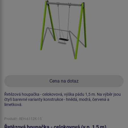
Cena na dotaz
Řetězová houpačka - celokovová, výška pádu 1,5 m. Na výběr jsou
čtyři barevné varianty konstrukce - hnědá, modrá, červená a
limetková.
Produkt - REH-6112K-15
Řetězová houpačka - celokovová (v.p. 1,5 m)