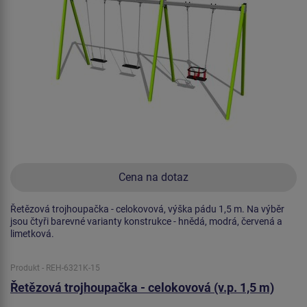
Cena na dotaz
Řetězová trojhoupačka - celokovová, výška pádu 1,5 m. Na výběr
jsou čtyři barevné varianty konstrukce - hnědá, modrá, červená a
limetková.
Produkt - REH-6321K-15
Řetězová trojhoupačka - celokovová (v.p. 1,5 m)