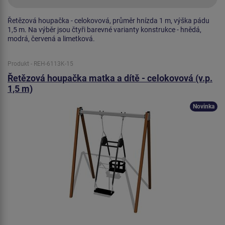
Řetězová houpačka - celokovová, průměr hnízda 1 m, výška pádu
1,5 m. Na výběr jsou čtyři barevné varianty konstrukce - hnědá,
modrá, červená a limetková.
Produkt - REH-6113K-15
Řetězová houpačka matka a dítě - celokovová (v.p.
1,5 m)
Novinka