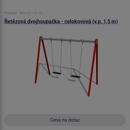
Produkt - REH-6211K-15
Řetězová dvojhoupačka - celokovová (v.p. 1,5 m)
Cena na dotaz