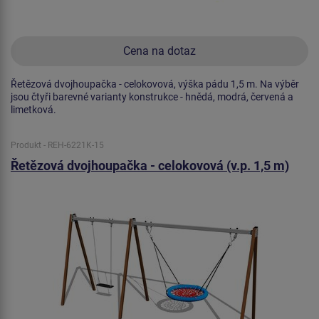
Cena na dotaz
Řetězová dvojhoupačka - celokovová, výška pádu 1,5 m. Na výběr
jsou čtyři barevné varianty konstrukce - hnědá, modrá, červená a
limetková.
Produkt - REH-6221K-15
Řetězová dvojhoupačka - celokovová (v.p. 1,5 m)