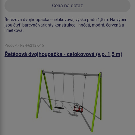
Cena na dotaz
Řetězová dvojhoupačka - celokovová, výška pádu 1,5 m. Na výběr
jsou čtyři barevné varianty konstrukce - hnědá, modrá, červená a
limetková.
Produkt - REH-6212K-15
Řetězová dvojhoupačka - celokovová (v.p. 1,5 m)