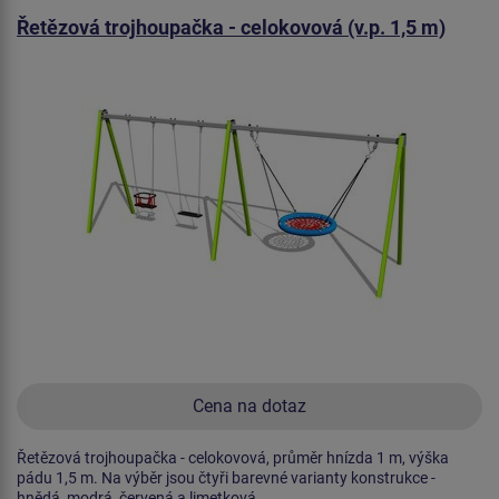
Řetězová trojhoupačka - celokovová (v.p. 1,5 m)
Cena na dotaz
Řetězová trojhoupačka - celokovová, průměr hnízda 1 m, výška
pádu 1,5 m. Na výběr jsou čtyři barevné varianty konstrukce -
hnědá, modrá, červená a limetková.