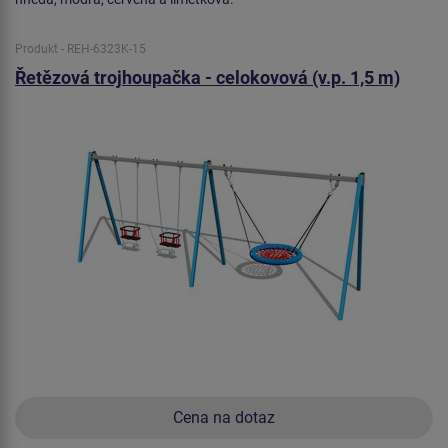
Produkt - REH-6323K-15
Řetězová trojhoupačka - celokovová (v.p. 1,5 m)
Cena na dotaz