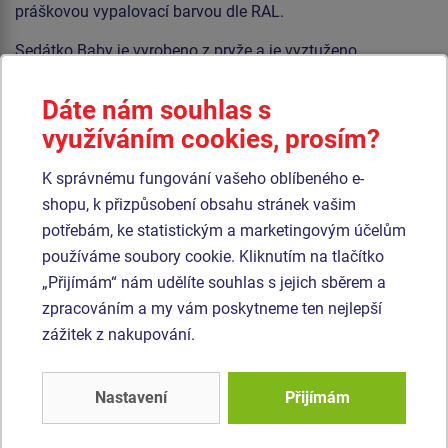
práškovou vypalovací barvou dle RAL.
Sedátko Baby je vyrobeno z pryže a je vyztuženo
hliníkovou vložkou. Sedátko Normal je hliníkové, obalené
měkkou a pohodlnou pryží. Řetězy jsou nerezové, čímž se
Dáte nám souhlas s
docílí velmi výrazného prodloužení jejich životnosti.
využíváním cookies, prosím?
Veškerý spojovací materiál je nerezový nebo pozinkovaný.
K správnému fungování vašeho oblíbeného e-
shopu, k přizpůsobení obsahu stránek vašim
Podobné
zboží
potřebám, ke statistickým a marketingovým účelům
používáme soubory cookie. Kliknutím na tlačítko
Produkt - RH-1610K-15
Produkt - REH-6425K-10
„Přijímám“ nám udělíte souhlas s jejich sběrem a
Řetězová skupinová
Řetězová čtyřhoupačka
zpracováním a my vám poskytneme ten nejlepší
šestihoupačka
- celokovová (v.p. 1 m)
zážitek z nakupování.
RH1610K - celokovová
Novinka
(v.p. 1,5 m)
Nastavení
Přijímám