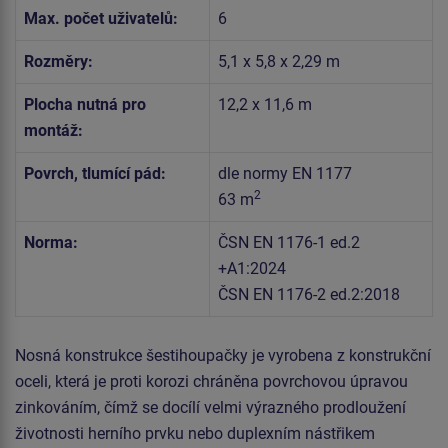
Max. počet uživatelů:
6
Rozměry:
5,1 x 5,8 x 2,29 m
Plocha nutná pro
12,2 x 11,6 m
montáž:
Povrch, tlumící pád:
dle normy EN 1177
2
63 m
Norma:
ČSN EN 1176-1 ed.2
+A1:2024
ČSN EN 1176-2 ed.2:2018
Nosná konstrukce šestihoupačky je vyrobena z konstrukční
oceli, která je proti korozi chráněna povrchovou úpravou
zinkováním, čímž se docílí velmi výrazného prodloužení
životnosti herního prvku nebo duplexním nástřikem