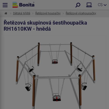
CS
Dětská hřiště
Řetězové houpačky
Řetězové vícehoupačky
Řetězová skupinová šestihoupačka
RH1610KW - hnědá