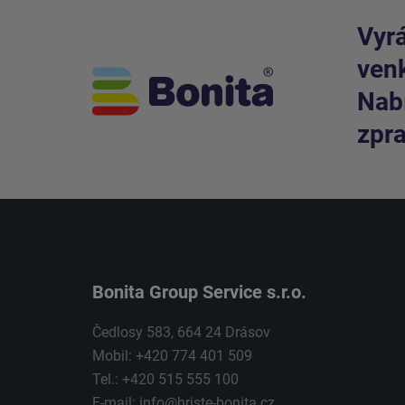
Vyrá
venk
Nabí
zpra
Bonita Group Service s.r.o.
Čedlosy 583, 664 24 Drásov
Mobil: +420 774 401 509
Tel.: +420 515 555 100
E-mail:
info@hriste-bonita.cz