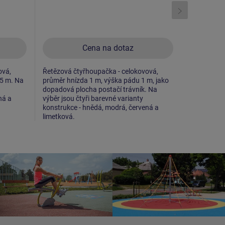
Cena na dotaz
ová,
Řetězová čtyřhoupačka - celokovová,
6x kovový n
,5 m. Na
průměr hnízda 1 m, výška pádu 1 m, jako
Normal, 2x
dopadová plocha postačí trávník. Na
tři barevné
ná a
výběr jsou čtyři barevné varianty
modrá a če
konstrukce - hnědá, modrá, červená a
limetková.