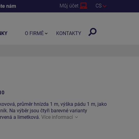
Můj účet
CS
šte nám
NKY
O FIRMĚ
KONTAKTY
10
kovová, průměr hnízda 1 m, výška pádu 1 m, jako
ík. Na výběr jsou čtyři barevné varianty
ervená a limetková.
Více informací