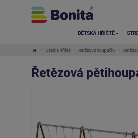
DĚTSKÁ HŘIŠTĚ
STR
Dětská hřiště
Řetězové houpačky
Řetězov
Řetězová pětihoupa