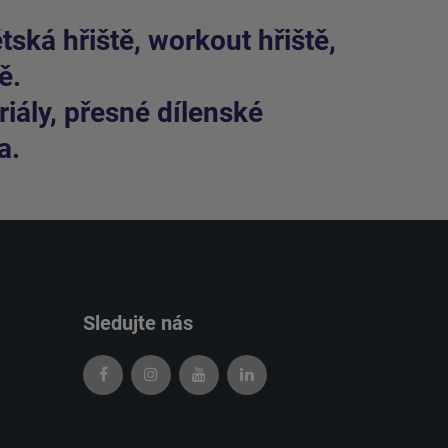
ská hřiště, workout hřiště,
ě.
iály, přesné dílenské
a.
Sledujte nás