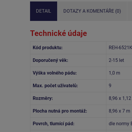
DETAIL
DOTAZY A KOMENTÁŘE (0)
Technické údaje
Kód produktu:
REH-6521
Doporučený věk:
2-15 let
Výška volného pádu:
1,0 m
Max. počet uživatelů:
9
Rozměry:
8,96 x 1,12
Plocha nutná pro montáž:
8,96 x 7 m
Povrch, tlumící pád:
dle normy 