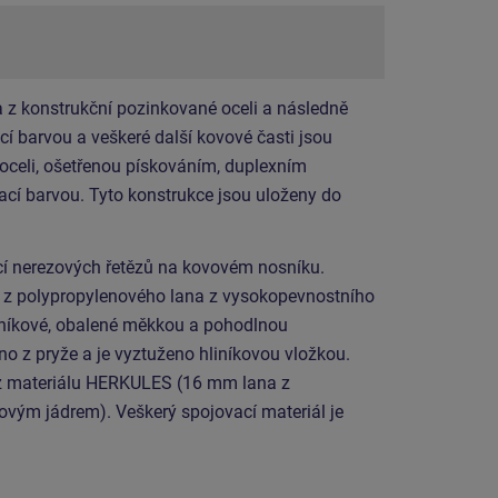
 z konstrukční pozinkované oceli a následně
í barvou a veškeré další kovové časti jsou
 oceli, ošetřenou pískováním, duplexním
cí barvou. Tyto konstrukce jsou uloženy do
 nerezových řetězů na kovovém nosníku.
o z polypropylenového lana z vysokopevnostního
iníkové, obalené měkkou a pohodlnou
no z pryže a je vyztuženo hliníkovou vložkou.
z materiálu HERKULES (16 mm lana z
ovým jádrem). Veškerý spojovací materiál je