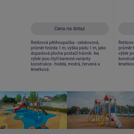
Cena na dotaz
Řetězová pětihoupačka - celokovová,
Řetězová
průměr hnízda 1 m, výška pádu 1 m, jako
průměr h
dopadová plocha postačí trávník. Na
výběr js
výběr jsou čtyři barevné varianty
konstruk
konstrukce - hnědá, modrá, červená a
limetkov
limetková.