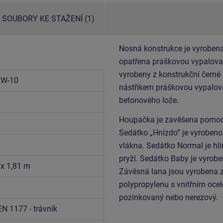
SOUBORY KE STAŽENÍ (1)
Nosná konstrukce je vyrobena
opatřena práškovou vypalovac
vyrobeny z konstrukční černé
KW-10
nástřikem práškovou vypalova
betonového lože.
Houpačka je zavěšena pomocí
Sedátko „Hnízdo” je vyroben
vlákna. Sedátko Normal je hl
pryží. Sedátko Baby je vyrobe
 x 1,81 m
Závěsná lana jsou vyrobena 
polypropylenu s vnitřním ocel
pozinkovaný nebo nerezový.
EN 1177 - trávník