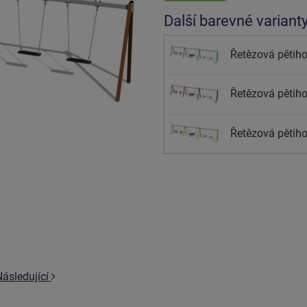
Další barevné variant
Řetězová pětiho
Řetězová pětiho
Řetězová pětiho
Následující