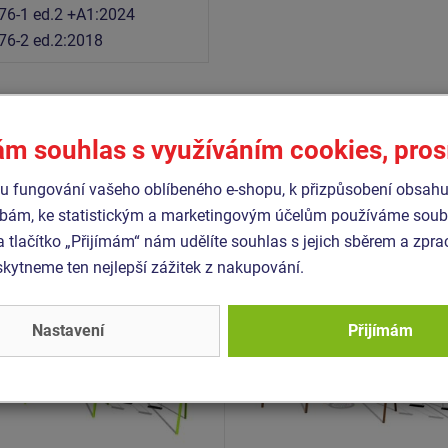
76-1 ed.2 +A1:2024
76-2 ed.2:2018
Podobné
zboží
ám souhlas s využíváním cookies, pro
 fungování vašeho oblíbeného e-shopu, k přizpůsobení obsahu
bám, ke statistickým a marketingovým účelům používáme soubo
- REH-6521K-15
Produkt - REH-6425K-15
a tlačítko „Přijímám“ nám udělíte souhlas s jejich sběrem a zpr
vá pětihoupačka -
Řetězová čtyřhoupačka -
ytneme ten nejlepší zážitek z nakupování.
vová (v.p. 1,5 m)
celokovová (v.p. 1,5 m)
Nastavení
Přijímám