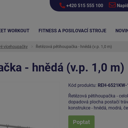
+420 515 555 100
Napi
EET WORKOUT
FITNESS A POSILOVACÍ STROJE
NOVI
é vícehoupačky
Řetězová pětihoupačka - hnědá (v.p. 1,0 m)
čka - hnědá (v.p. 1,0 m)
Kód produktu:
REH-6521KW-
Řetězová pětihoupačka - celo
dopadová plocha postačí trávn
konstrukce - hnědá, modrá, č
Poptat