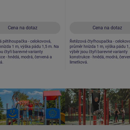
Cena na dotaz
Cena na dotaz
 pětihoupačka - celokovová,
Řetězová čtyřhoupačka - celokov
nízda 1 m, výška pádu 1,5 m. Na
průměr hnízda 1 m, výška pádu 1
ou čtyři barevné varianty
výběr jsou čtyři barevné varianty
ce - hnědá, modrá, červená a
konstrukce - hnědá, modrá, červe
á.
limetková.