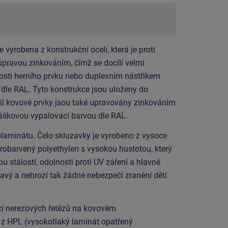
vyrobena z konstrukční oceli, která je proti
pravou zinkováním, čímž se docílí velmi
osti herního prvku nebo duplexním nástřikem
dle RAL. Tyto konstrukce jsou uloženy do
ší kovové prvky jsou také upravovány zinkováním
áškovou vypalovací barvou dle RAL.
olaminátu. Čelo skluzavky je vyrobeno z vysoce
robarvený polyethylen s vysokou hustotou, který
 stálostí, odolnosti proti UV záření a hlavně
avý a nehrozí tak žádné nebezpečí zranění dětí
í nerezových řetězů na kovovém
 z HPL (vysokotlaký laminát opatřený