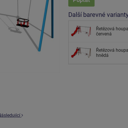
Další barevné variant
Řetězová houpa
červená
Řetězová houpa
hnědá
Následující