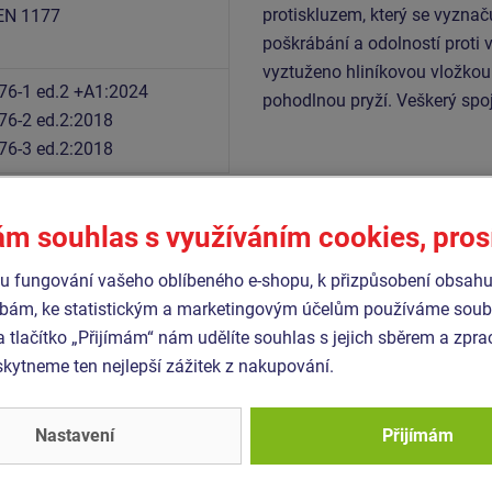
protiskluzem, který se vyznač
EN 1177
poškrábání a odolností proti 
vyztuženo hliníkovou vložkou
76-1 ed.2 +A1:2024
pohodlnou pryží. Veškerý spo
76-2 ed.2:2018
76-3 ed.2:2018
ám souhlas s využíváním cookies, pro
Podobné
zboží
 fungování vašeho oblíbeného e-shopu, k přizpůsobení obsahu
bám, ke statistickým a marketingovým účelům používáme soubo
a tlačítko „Přijímám“ nám udělíte souhlas s jejich sběrem a zpr
- RH-6180K-10
Produkt - RH-6151K-15
ytneme ten nejlepší zážitek z nakupování.
ová houpačka hnízdo se
Řetězová houpačka se
vkou RH6180K (v.p. 1 m)
skluzavkou RH6151K -
celokovová (v.p. 1,5 m)
Nastavení
Přijímám