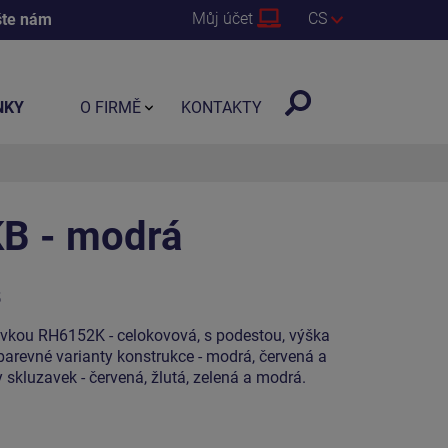
Můj účet
CS
šte nám
NKY
O FIRMĚ
KONTAKTY
B - modrá
5
vkou RH6152K - celokovová, s podestou, výška
 barevné varianty konstrukce - modrá, červená a
 skluzavek - červená, žlutá, zelená a modrá.