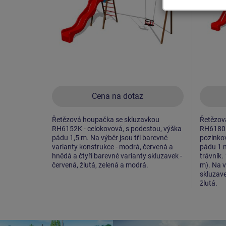
Cena na dotaz
Řetězová houpačka se skluzavkou
Řetězov
RH6152K - celokovová, s podestou, výška
RH6180K
pádu 1,5 m. Na výběr jsou tři barevné
pozinko
varianty konstrukce - modrá, červená a
pádu 1 
hnědá a čtyři barevné varianty skluzavek -
trávník.
červená, žlutá, zelená a modrá.
m). Na v
skluzave
žlutá.