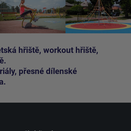
ská hřiště, workout hřiště,
ě.
iály, přesné dílenské
a.