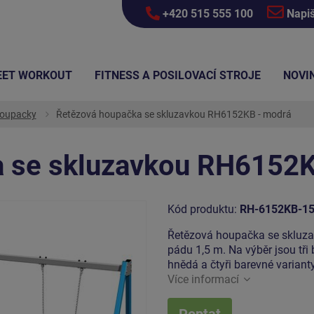
+420 515 555 100
Napi
EET WORKOUT
FITNESS A POSILOVACÍ STROJE
NOVI
oupacky
Řetězová houpačka se skluzavkou RH6152KB - modrá
 se skluzavkou RH6152K
Kód produktu:
RH-6152KB-1
Řetězová houpačka se skluza
pádu 1,5 m. Na výběr jsou tři
hnědá a čtyři barevné varianty
Více informací
Poptat