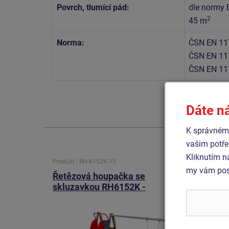
Povrch, tlumící pád:
dle normy 
2
45 m
Norma:
ČSN EN 11
ČSN EN 11
ČSN EN 11
Dáte n
K správnému
vašim potře
Kliknutím n
Produkt - RH-6152K-15
Produkt 
my vám posk
Řetězová houpačka se
Řetěz
skluzavkou RH6152K -
skluza
celokovová (v.p. 1,5 m)