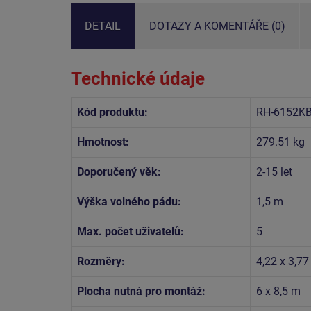
DETAIL
DOTAZY A KOMENTÁŘE (0)
Technické údaje
Kód produktu:
RH-6152KB
Hmotnost:
279.51 kg
Doporučený věk:
2-15 let
Výška volného pádu:
1,5 m
Max. počet uživatelů:
5
Rozměry:
4,22 x 3,77
Plocha nutná pro montáž:
6 x 8,5 m