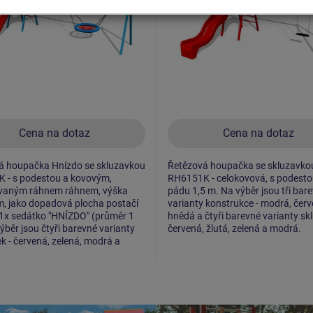
Cena na dotaz
Cena na dotaz
á houpačka Hnízdo se skluzavkou
Řetězová houpačka se skluzavko
 - s podestou a kovovým,
RH6151K - celokovová, s podesto
vaným ráhnem ráhnem, výška
pádu 1,5 m. Na výběr jsou tři bar
m, jako dopadová plocha postačí
varianty konstrukce - modrá, čer
 1x sedátko "HNÍZDO" (průměr 1
hnědá a čtyři barevné varianty sk
ýběr jsou čtyři barevné varianty
červená, žlutá, zelená a modrá.
k - červená, zelená, modrá a