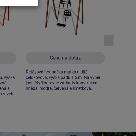
Cena na dotaz
u
Řetězová houpačka matka a dítě -
Řetězová h
u, výška
celokovová, výška pádu 1,5 m. Na výběr
RH6152K - 
evné
jsou čtyři barevné varianty konstrukce -
pádu 1 m, 
vená a
hnědá, modrá, červená a limetková.
trávník. Na
luzavek -
konstrukce
čtyři barev
žlutá, zele