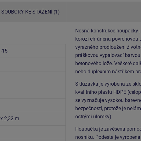
SOUBORY KE STAŽENÍ (1)
Nosná konstrukce houpačky je 
korozi chráněna povrchovou ú
výrazného prodloužení životn
-15
práškovou vypalovací barvou 
betonového lože. Veškeré dal
nebo duplexním nástřikem pr
Skluzavka je vyrobena ze skl
kvalitního plastu HDPE (celop
se vyznačuje vysokou barevnou
bezpečností, protože je nelám
ostrými úlomky).
 x 2,32 m
Houpačka je zavěšena pomoc
nosníku. Podesta je vyrobena