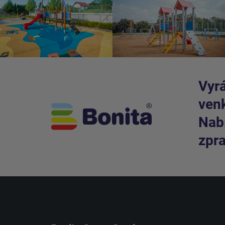
Vyrá
venk
Nabí
zpra