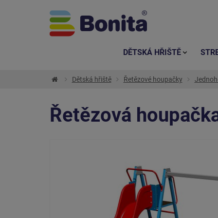
DĚTSKÁ HŘIŠTĚ
STR
Dětská hřiště
Řetězové houpačky
Jednoh
Řetězová houpačka