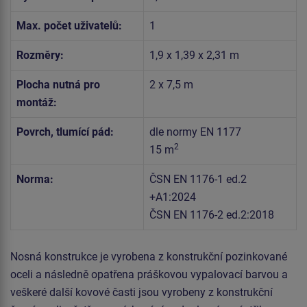
Max. počet uživatelů:
1
Rozměry:
1,9 x 1,39 x 2,31 m
Plocha nutná pro
2 x 7,5 m
montáž:
Povrch, tlumící pád:
dle normy EN 1177
2
15 m
Norma:
ČSN EN 1176-1 ed.2
+A1:2024
ČSN EN 1176-2 ed.2:2018
Nosná konstrukce je vyrobena z konstrukční pozinkované
oceli a následně opatřena práškovou vypalovací barvou a
veškeré další kovové časti jsou vyrobeny z konstrukční