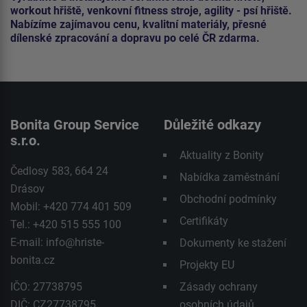
workout hřiště, venkovní fitness stroje, agility - psí hřiště.
Nabízíme zajímavou cenu, kvalitní materiály, přesné
dílenské zpracování a dopravu po celé ČR zdarma.
Bonita Group Service
Důležité odkazy
s.r.o.
Aktuality z Bonity
Čedlosy 583, 664 24
Nabídka zaměstnání
Drásov
Obchodní podmínky
Mobil: +420 774 401 509
Certifikáty
Tel.: +420 515 555 100
E-mail:
info@hriste-
Dokumenty ke stažení
bonita.cz
Projekty EU
IČO: 27738795
Zásady ochrany
DIČ: CZ27738795
osobních údajů