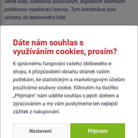
černé oceli, ošetřenou pískováním, duplexním nástřikem
práškovou vypalovací barvou. Tyto konstrukce jsou
uloženy do betonového lože.
Sedátko inkluziv je vyrobeno z HDPE s vložkou tlumící
nárazy. Houpačka je zavěšena pomocí nerezových
Dáte nám souhlas s
řetězů na kovovém nosníku. Veškerý spojovací materiál je
využíváním cookies, prosím?
pozinkovaný nebo nerezový.
K správnému fungování vašeho oblíbeného e-
shopu, k přizpůsobení obsahu stránek vašim
Podobné
zboží
potřebám, ke statistickým a marketingovým účelům
používáme soubory cookie. Kliknutím na tlačítko
Produkt - REH-6114K-15
Produkt - RH-6151K-10
„Přijímám“ nám udělíte souhlas s jejich sběrem a
Řetězová houpačka -
Řetězová houpačka se
zpracováním a my vám poskytneme ten nejlepší
celokovová (v.p. 1,5 m)
skluzavkou RH6151K -
celokovová (v.p. 1 m)
zážitek z nakupování.
Novinka
Nastavení
Přijímám