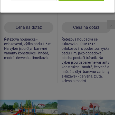
Cena na dotaz
Cena na dotaz
Řetězová houpačka -
Řetězová houpačka se
celokovová, výška pádu 1,5 m.
skluzavkou RH6151K -
Na výběr jsou čtyři barevné
celokovová, s podestou, výška
varianty konstrukce - hnědá,
pádu 1 m, jako dopadová
modrá, červená a limetková.
plocha postačí trávník. Na
výběr jsou tři barevné varianty
konstrukce - modrá, červená a
hnědá a čtyři barevné varianty
skluzavek - červená, žlutá,
zelená a modrá.