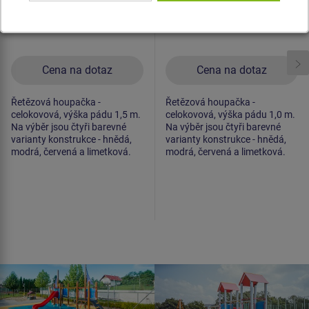
Cena na dotaz
Cena na dotaz
Řetězová houpačka -
Řetězová houpačka -
celokovová, výška pádu 1,5 m.
celokovová, výška pádu 1,0 m.
Na výběr jsou čtyři barevné
Na výběr jsou čtyři barevné
varianty konstrukce - hnědá,
varianty konstrukce - hnědá,
modrá, červená a limetková.
modrá, červená a limetková.