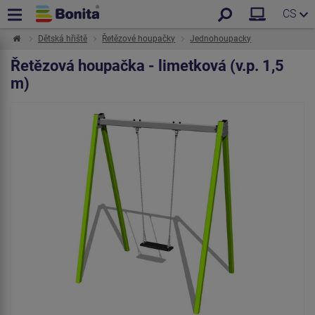
CS
Dětská hřiště
Řetězové houpačky
Jednohoupacky
Řetězová houpačka - limetková (v.p. 1,5
m)