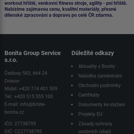
workout hřiště, venkovní fitness stroje, agility - psí hřiště.
Nabízíme zajímavou cenu, kvalitní materiály, přesné
dílenské zpracování a dopravu po celé ČR zdarma.
Bonita Group Service
Důležité odkazy
s.r.o.
Aktuality z Bonity
Čedlosy 583, 664 24
Nabídka zaměstnání
Drásov
Obchodní podmínky
Mobil: +420 774 401 509
Certifikáty
Tel.: +420 515 555 100
E-mail:
info@hriste-
Dokumenty ke stažení
bonita.cz
Projekty EU
IČO: 27738795
Zásady ochrany
DIČ: CZ27738795
osobních údajů