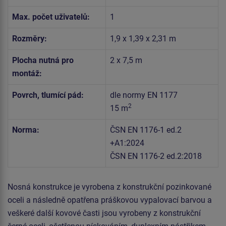
Max. počet uživatelů:
1
Rozměry:
1,9 x 1,39 x 2,31 m
Plocha nutná pro
2 x 7,5 m
montáž:
Povrch, tlumící pád:
dle normy EN 1177
2
15 m
Norma:
ČSN EN 1176-1 ed.2
+A1:2024
ČSN EN 1176-2 ed.2:2018
Nosná konstrukce je vyrobena z konstrukční pozinkované
oceli a následně opatřena práškovou vypalovací barvou a
veškeré další kovové časti jsou vyrobeny z konstrukční