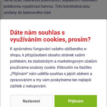
černé oceli, ošetřenou pískováním, duplexním nástřikem
práškovou vypalovací barvou. Tyto konstrukce jsou
uloženy do betonového lože.
Sedátko Normal je hliníkové, obalené měkkou a pohodlnou
pryží. Houpačka je zavěšena pomocí nerezových řetězů na
Dáte nám souhlas s
kovovém nosníku. Veškerý spojovací materiál je
využíváním cookies, prosím?
pozinkovaný nebo nerezový.
K správnému fungování vašeho oblíbeného e-
Podobné
zboží
shopu, k přizpůsobení obsahu stránek vašim
potřebám, ke statistickým a marketingovým účelům
používáme soubory cookie. Kliknutím na tlačítko
Produkt - REH-6111K-15
Produkt - REH-6111K-10
„Přijímám“ nám udělíte souhlas s jejich sběrem a
Řetězová houpačka -
Řetězová houpačka -
celokovová (v.p. 1,5 m)
celokovová (v.p. 1,0 m)
zpracováním a my vám poskytneme ten nejlepší
zážitek z nakupování.
Nastavení
Přijímám