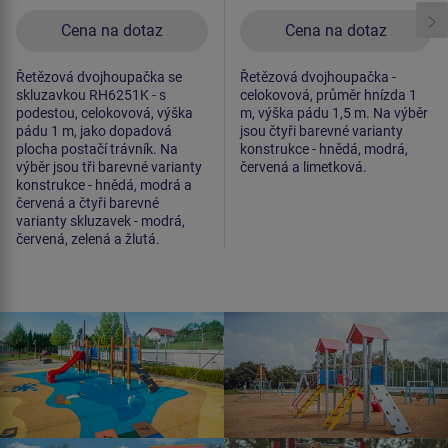
Cena na dotaz
Cena na dotaz
Řetězová dvojhoupačka se
Řetězová dvojhoupačka -
skluzavkou RH6251K - s
celokovová, průměr hnízda 1
podestou, celokovová, výška
m, výška pádu 1,5 m. Na výběr
pádu 1 m, jako dopadová
jsou čtyři barevné varianty
plocha postačí trávník. Na
konstrukce - hnědá, modrá,
výběr jsou tři barevné varianty
červená a limetková.
konstrukce - hnědá, modrá a
červená a čtyři barevné
varianty skluzavek - modrá,
červená, zelená a žlutá.