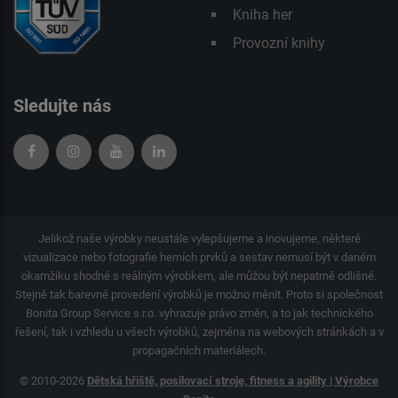
Kniha her
Provozní knihy
Sledujte nás
Jelikož naše výrobky neustále vylepšujeme a inovujeme, některé
vizualizace nebo fotografie herních prvků a sestav nemusí být v daném
okamžiku shodné s reálným výrobkem, ale můžou být nepatrně odlišné.
Stejně tak barevné provedení výrobků je možno měnit. Proto si společnost
Bonita Group Service s.r.o. vyhrazuje právo změn, a to jak technického
řešení, tak i vzhledu u všech výrobků, zejména na webových stránkách a v
propagačních materiálech.
© 2010-2026
Dětská hřiště, posilovací stroje, fitness a agility | Výrobce