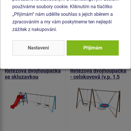
barevnou stálostí, odolností proti poškrábání a odolností
používáme soubory cookie. Kliknutím na tlačítko
proti vodě). Sedátko Normal je hliníkové, obalené měkkou a
„Přijímám“ nám udělíte souhlas s jejich sběrem a
pohodlnou pryží. Veškerý spojovací materiál je
zpracováním a my vám poskytneme ten nejlepší
pozinkovaný nebo nerezový.
zážitek z nakupování.
Podobné
zboží
Nastavení
Přijímám
Produkt - RH-6251K-10
Produkt - REH-6221K-15
Řetězová dvojhoupačka
Řetězová dvojhoupačka
se skluzavkou
- celokovová (v.p. 1,5
RH6251K - celokov.
m)
(v.p. 1 m)