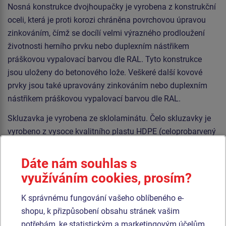
Nosná konstrukce dvojhoupačky je vyrobena z konstrukční
oceli, která je proti korozi chráněna povrchovou úpravou
zinkováním, čímž se docílí velmi výrazného prodloužení
životnosti herního prvku nebo duplexním nástřikem
práškovou vypalovací barvou dle RAL. Tyto konstrukce
jsou uloženy do betonového lože. Veškeré další kovové
prvky jsou také upravovány zinkováním nebo duplexním
nástřikem práškovou vypalovací barvou dle RAL.
Skluzavka je vyrobena ze sklolaminátu. Čelo skluzavky je
vyrobeno z vysoce kvalitního plastu HDPE (celoprobarvený
polyethylen s vysokou hustotou, který se vyznačuje
vysokou barevnou stálostí, odolnosti proti UV záření a
Dáte nám souhlas s
hlavně bezpečností, protože je nelámavý a nehrozí tak
využíváním cookies, prosím?
žádné nebezpečí zranění dětí ostrými úlomky). Houpačky
jsou zavěšeny pomocí nerezových řetězů na kovovém
K správnému fungování vašeho oblíbeného e-
nosníku. Podesta je vyrobena z HPL (vysokotlaký laminát
shopu, k přizpůsobení obsahu stránek vašim
opatřený protiskluzem, který se vyznačuje vysokou
potřebám, ke statistickým a marketingovým účelům