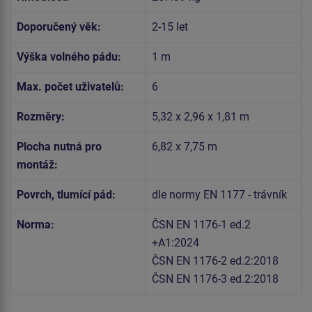
Doporučený věk:
2-15 let
Výška volného pádu:
1 m
Max. počet uživatelů:
6
Rozměry:
5,32 x 2,96 x 1,81 m
Plocha nutná pro
6,82 x 7,75 m
montáž:
Povrch, tlumící pád:
dle normy EN 1177 - trávník
Norma:
ČSN EN 1176-1 ed.2
+A1:2024
ČSN EN 1176-2 ed.2:2018
ČSN EN 1176-3 ed.2:2018