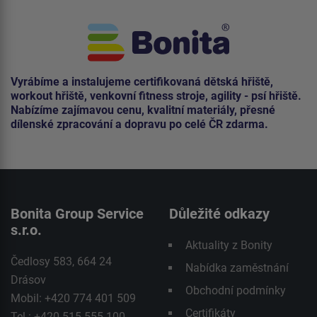
Vyrábíme a instalujeme certifikovaná dětská hřiště,
workout hřiště, venkovní fitness stroje, agility - psí hřiště.
Nabízíme zajímavou cenu, kvalitní materiály, přesné
dílenské zpracování a dopravu po celé ČR zdarma.
Bonita Group Service
Důležité odkazy
s.r.o.
Aktuality z Bonity
Čedlosy 583, 664 24
Nabídka zaměstnání
Drásov
Obchodní podmínky
Mobil: +420 774 401 509
Certifikáty
Tel.: +420 515 555 100