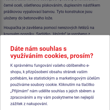
černé oceli, ošetřenou pískováním, duplexním nástřikem
práškovou vypalovací barvou. Tyto konstrukce jsou
uloženy do betonového lože.
Houpačka je zavěšena pomocí nerezových řetězů na
kovovém nosníku. Sedátko „Hnízdo” je vyrobeno z
polypropylenového lana z vysokopevnostního
vlákna. Sedátko Normal je hliníkové, obalené měkkou a
Dáte nám souhlas s
pohodlnou pryží. Závěsná lana jsou vyrobena z materiálu
využíváním cookies, prosím?
HERKULES (16 mm lana z polypropylenu s vnitřním
K správnému fungování vašeho oblíbeného e-
ocelovým jádrem). Veškerý spojovací materiál je
shopu, k přizpůsobení obsahu stránek vašim
pozinkovaný nebo nerezový.
potřebám, ke statistickým a marketingovým účelům
používáme soubory cookie. Kliknutím na tlačítko
Podobné
zboží
„Přijímám“ nám udělíte souhlas s jejich sběrem a
zpracováním a my vám poskytneme ten nejlepší
Produkt - REH-6221K-15
Produkt - RH-6251K-10
zážitek z nakupování.
Řetězová dvojhoupačka
Řetězová dvojhoupačka