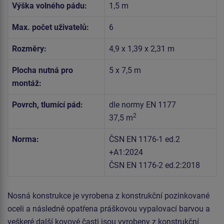
Výška volného pádu:
1,5 m
Max. počet uživatelů:
6
Rozměry:
4,9 x 1,39 x 2,31 m
Plocha nutná pro
5 x 7,5 m
montáž:
Povrch, tlumící pád:
dle normy EN 1177
2
37,5 m
Norma:
ČSN EN 1176-1 ed.2
+A1:2024
ČSN EN 1176-2 ed.2:2018
Nosná konstrukce je vyrobena z konstrukční pozinkované
oceli a následně opatřena práškovou vypalovací barvou a
veškeré další kovové časti jsou vyrobeny z konstrukční