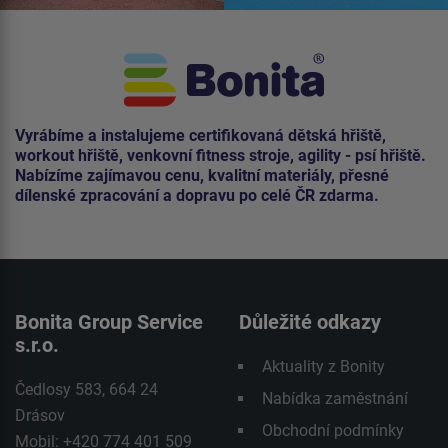
Vyrábíme a instalujeme certifikovaná dětská hřiště,
workout hřiště, venkovní fitness stroje, agility - psí hřiště.
Nabízíme zajímavou cenu, kvalitní materiály, přesné
dílenské zpracování a dopravu po celé ČR zdarma.
Bonita Group Service
Důležité odkazy
s.r.o.
Aktuality z Bonity
Čedlosy 583, 664 24
Nabídka zaměstnání
Drásov
Obchodní podmínky
Mobil: +420 774 401 509