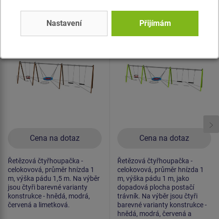
Produkt - REH-6425K-15
Produkt - REH-6425K-10
Řetězová čtyřhoupačka
Řetězová čtyřhoupačka
Nastavení
Přijímám
- celokovová (v.p. 1,5
- celokovová (v.p. 1 m)
m)
Novinka
Novinka
Cena na dotaz
Cena na dotaz
Řetězová čtyřhoupačka -
Řetězová čtyřhoupačka -
celokovová, průměr hnízda 1
celokovová, průměr hnízda 1
m, výška pádu 1,5 m. Na výběr
m, výška pádu 1 m, jako
jsou čtyři barevné varianty
dopadová plocha postačí
konstrukce - hnědá, modrá,
trávník. Na výběr jsou čtyři
červená a limetková.
barevné varianty konstrukce -
hnědá, modrá, červená a