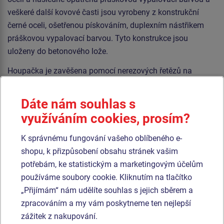
veškeré další kovové časti jsou vyrobeny z konstrukční
černé oceli, ošetřenou pískováním, duplexním nástřikem
práškovou vypalovací barvou. Tyto konstrukce jsou
uloženy do betonového lože.
Houpačka je zavěšena pomocí nerezových řetězů na
kovovém nosníku. Sedátko „Hnízdo” je vyrobeno z
polypropylenového lana z vysokopevnostního
Dáte nám souhlas s
vlákna. Sedátko Normal je hliníkové, obalené měkkou a
využíváním cookies, prosím?
pohodlnou pryží. Sedátko Baby je vyrobeno z pryže a je
vyztuženo hliníkovou vložkou. Závěsná lana jsou vyrobena
K správnému fungování vašeho oblíbeného e-
z materiálu HERKULES (16 mm lana z polypropylenu s
shopu, k přizpůsobení obsahu stránek vašim
vnitřním ocelovým jádrem). Veškerý spojovací materiál je
potřebám, ke statistickým a marketingovým účelům
pozinkovaný nebo nerezový.
používáme soubory cookie. Kliknutím na tlačítko
„Přijímám“ nám udělíte souhlas s jejich sběrem a
zpracováním a my vám poskytneme ten nejlepší
Podobné
zboží
zážitek z nakupování.