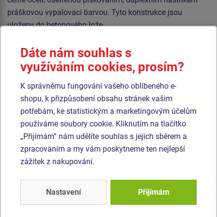
práškovou vypalovací barvou. Tyto konstrukce jsou
uloženy do betonového lože.
Lana jsou vyrobena z materiálu HERKULES (16 mm lana z
Dáte nám souhlas s
polypropylenu s vnitřním ocelovým jádrem) a jsou
využíváním cookies, prosím?
spojována plastovými spoji. Veškerý spojovací materiál je
pozinkovaný nebo nerezový.
K správnému fungování vašeho oblíbeného e-
shopu, k přizpůsobení obsahu stránek vašim
Podobné
zboží
potřebám, ke statistickým a marketingovým účelům
používáme soubory cookie. Kliknutím na tlačítko
„Přijímám“ nám udělíte souhlas s jejich sběrem a
Produkt - OPD-8203K-10
Produkt - OPD-8303K-10
zpracováním a my vám poskytneme ten nejlepší
Opičí dráha -
Opičí dráha -
celokovová (v.p. 1 m)
celokovová (v.p. 1 m)
zážitek z nakupování.
Novinka
Novinka
Nastavení
Přijímám