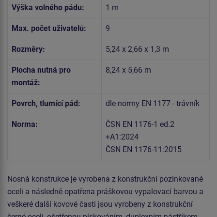
Výška volného pádu:
1 m
Max. počet uživatelů:
9
Rozměry:
5,24 x 2,66 x 1,3 m
Plocha nutná pro
8,24 x 5,66 m
montáž:
Povrch, tlumící pád:
dle normy EN 1177 - trávník
Norma:
ČSN EN 1176-1 ed.2
+A1:2024
ČSN EN 1176-11:2015
Nosná konstrukce je vyrobena z konstrukční pozinkované
oceli a následně opatřena práškovou vypalovací barvou a
veškeré další kovové časti jsou vyrobeny z konstrukční
černé oceli, ošetřenou pískováním, duplexním nástřikem