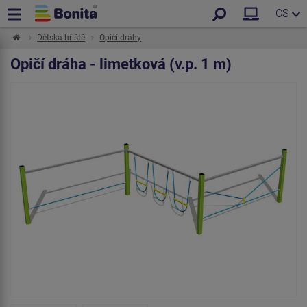
CS
Dětská hřiště
Opičí dráhy
Opičí dráha - limetková (v.p. 1 m)