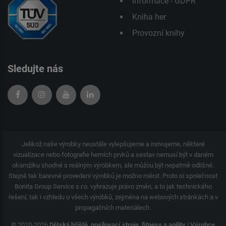
Informace - GDPR
Kniha her
Provozní knihy
Sledujte nás
Jelikož naše výrobky neustále vylepšujeme a inovujeme, některé
vizualizace nebo fotografie herních prvků a sestav nemusí být v daném
okamžiku shodné s reálným výrobkem, ale můžou být nepatrně odlišné.
Stejně tak barevné provedení výrobků je možno měnit. Proto si společnost
Bonita Group Service s.r.o. vyhrazuje právo změn, a to jak technického
řešení, tak i vzhledu u všech výrobků, zejména na webových stránkách a v
propagačních materiálech.
© 2010-2026
Dětská hřiště, posilovací stroje, fitness a agility | Výrobce