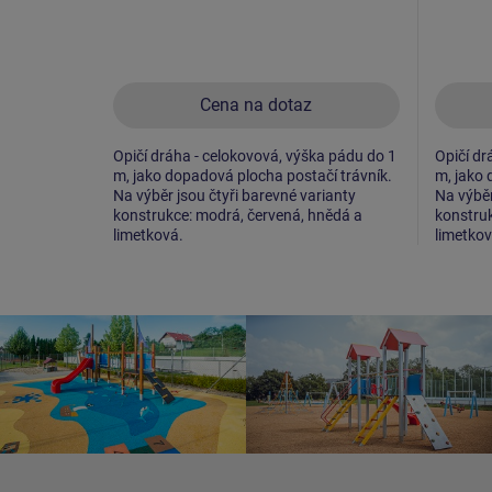
Cena na dotaz
Opičí dráha - celokovová, výška pádu do 1
Opičí dr
m, jako dopadová plocha postačí trávník.
m, jako 
Na výběr jsou čtyři barevné varianty
Na výběr
konstrukce: modrá, červená, hnědá a
konstruk
limetková.
limetkov