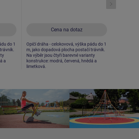
Cena na dotaz
ádu do 1
Opičí dráha - celokovová, výška pádu do 1
Opičí dráha
trávník.
m, jako dopadová plocha postačí trávník.
m, jako dop
nty
Na výběr jsou čtyři barevné varianty
Na výběr js
á a
konstrukce: modrá, červená, hnědá a
konstrukce
limetková.
limetková.