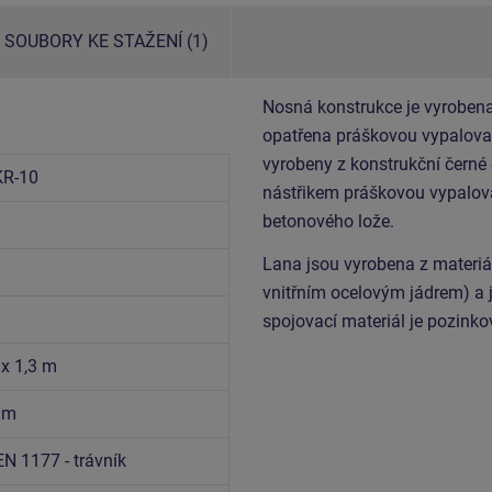
SOUBORY KE STAŽENÍ (1)
Nosná konstrukce je vyrobena
opatřena práškovou vypalovac
vyrobeny z konstrukční černé
R-10
nástřikem práškovou vypalova
betonového lože.
Lana jsou vyrobena z materi
vnitřním ocelovým jádrem) a 
spojovací materiál je pozink
 x 1,3 m
6 m
EN 1177 - trávník