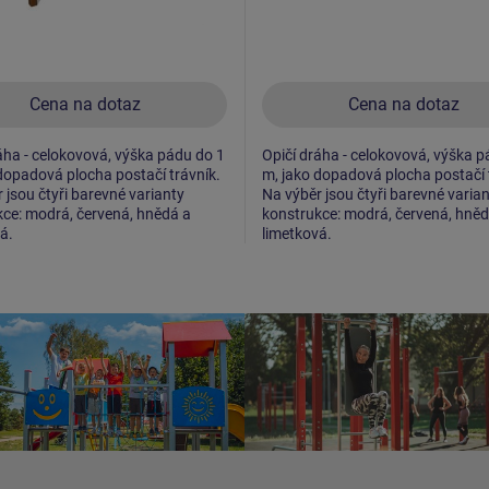
Cena na dotaz
Cena na dotaz
áha - celokovová, výška pádu do 1
Opičí dráha - celokovová, výška p
dopadová plocha postačí trávník.
m, jako dopadová plocha postačí 
 jsou čtyři barevné varianty
Na výběr jsou čtyři barevné varia
ce: modrá, červená, hnědá a
konstrukce: modrá, červená, hněd
á.
limetková.