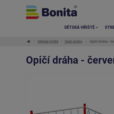
DĚTSKÁ HŘIŠTĚ
STR
Dětská hřiště
Opičí dráhy
Opičí dráha - če
Opičí dráha - červe