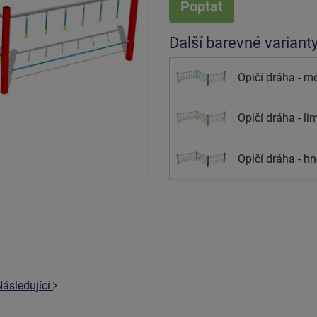
Poptat
Další barevné variant
Opičí dráha - mo
Opičí dráha - li
Opičí dráha - hn
Následující