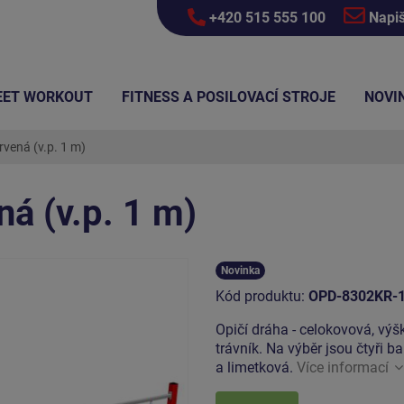
+420 515 555 100
Napi
EET WORKOUT
FITNESS A POSILOVACÍ STROJE
NOVI
rvená (v.p. 1 m)
ná (v.p. 1 m)
Novinka
Kód produktu:
OPD-8302KR-
Opičí dráha - celokovová, vý
trávník. Na výběr jsou čtyři 
a limetková.
Více informací