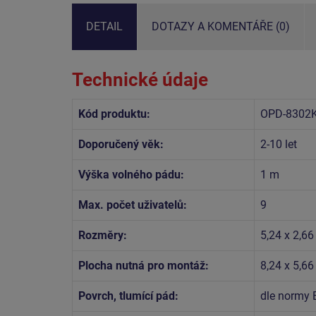
DETAIL
DOTAZY A KOMENTÁŘE (0)
Technické údaje
Kód produktu:
OPD-8302K
Doporučený věk:
2-10 let
Výška volného pádu:
1 m
Max. počet uživatelů:
9
Rozměry:
5,24 x 2,66
Plocha nutná pro montáž:
8,24 x 5,6
Povrch, tlumící pád:
dle normy 