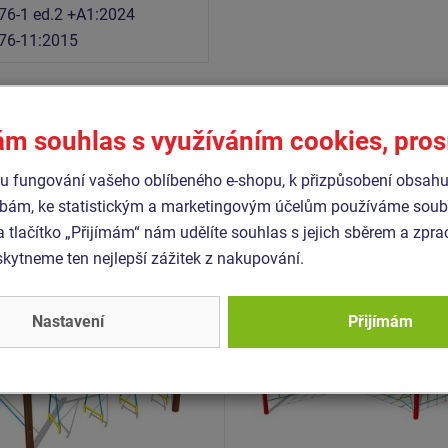
76-1 ed.2 +A1:2024
76-11:2015
ám souhlas s využíváním cookies, pro
Podobné
zboží
 fungování vašeho oblíbeného e-shopu, k přizpůsobení obsahu
bám, ke statistickým a marketingovým účelům používáme soubo
- OPD-8404K-10
Produkt - OPD-8301K-10
a tlačítko „Přijímám“ nám udělíte souhlas s jejich sběrem a zpr
dráha - celokovová (v.p. 1
Opičí dráha - celokovová (
ytneme ten nejlepší zážitek z nakupování.
m)
Novinka
Nastavení
Přijímám