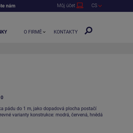
Můj účet
CS
šte nám
NKY
O FIRMĚ
KONTAKTY
10
ška pádu do 1 m, jako dopadová plocha postačí
barevné varianty konstrukce: modrá, červená, hnědá