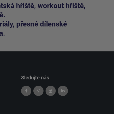
ská hřiště, workout hřiště,
ě.
iály, přesné dílenské
a.
Sledujte nás