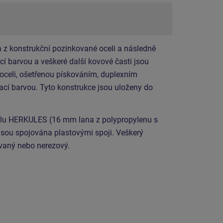
 z konstrukční pozinkované oceli a následně
í barvou a veškeré další kovové časti jsou
 oceli, ošetřenou pískováním, duplexním
cí barvou. Tyto konstrukce jsou uloženy do
álu HERKULES (16 mm lana z polypropylenu s
jsou spojována plastovými spoji. Veškerý
ovaný nebo nerezový.