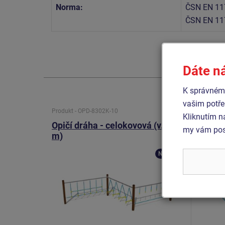
Norma:
ČSN EN 11
ČSN EN 11
Dáte n
K správnému
vašim potře
Produkt - OPD-8302K-10
Produkt 
Kliknutím n
Opičí dráha - celokovová (v.p. 1
Opičí 
my vám posk
m)
m)
Novinka