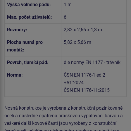
Výška volného pádu:
1 m
Max. počet uživatelů:
6
Rozměry:
2,82 x 2,66 x 1,3 m
Plocha nutná pro
5,82 x 5,66 m
montáž:
Povrch, tlumící pád:
dle normy EN 1177 - trávník
Norma:
ČSN EN 1176-1 ed.2
+A1:2024
ČSN EN 1176-11:2015
Nosná konstrukce je vyrobena z konstrukční pozinkované
oceli a následně opatřena práškovou vypalovací barvou a
veškeré další kovové časti jsou vyrobeny z konstrukční
černé oceli, ošetřenou pískováním, duplexním nástřikem