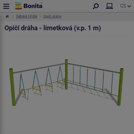
CS
Dětská hřiště
Opičí dráhy
Opičí dráha - limetková (v.p. 1 m)