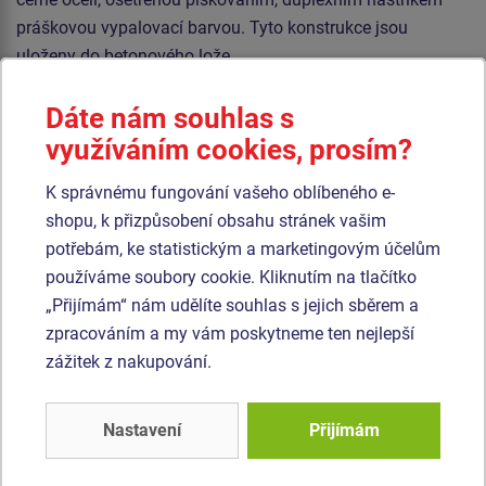
práškovou vypalovací barvou. Tyto konstrukce jsou
uloženy do betonového lože.
Lana jsou vyrobena z materiálu HERKULES (16 mm lana z
Dáte nám souhlas s
polypropylenu s vnitřním ocelovým jádrem) a jsou
využíváním cookies, prosím?
spojována plastovými spoji. Veškerý spojovací materiál je
pozinkovaný nebo nerezový.
K správnému fungování vašeho oblíbeného e-
shopu, k přizpůsobení obsahu stránek vašim
Podobné
zboží
potřebám, ke statistickým a marketingovým účelům
používáme soubory cookie. Kliknutím na tlačítko
„Přijímám“ nám udělíte souhlas s jejich sběrem a
Produkt - OPD-8204K-10
Produkt - OPD-8202K-10
zpracováním a my vám poskytneme ten nejlepší
Opičí dráha -
Opičí dráha -
celokovová (v.p. 1 m)
celokovová (v.p. 1 m)
zážitek z nakupování.
Novinka
Novinka
Nastavení
Přijímám