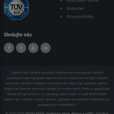
Informace - GDPR
Kniha her
Provozní knihy
Sledujte nás
Jelikož naše výrobky neustále vylepšujeme a inovujeme, některé
vizualizace nebo fotografie herních prvků a sestav nemusí být v daném
okamžiku shodné s reálným výrobkem, ale můžou být nepatrně odlišné.
Stejně tak barevné provedení výrobků je možno měnit. Proto si společnost
Bonita Group Service s.r.o. vyhrazuje právo změn, a to jak technického
řešení, tak i vzhledu u všech výrobků, zejména na webových stránkách a v
propagačních materiálech.
© 2010-2026
Dětská hřiště, posilovací stroje, fitness a agility | Výrobce