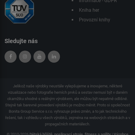
Informace - GDPR
Kniha her
Provozní knihy
Sledujte nás
Jelikož naše výrobky neustále vylepšujeme a inovujeme, některé
vizualizace nebo fotografie herních prvků a sestav nemusí být v daném
okamžiku shodné s reálným výrobkem, ale můžou být nepatrně odlišné.
Stejně tak barevné provedení výrobků je možno měnit. Proto si společnost
Bonita Group Service s.r.o. vyhrazuje právo změn, a to jak technického
řešení, tak i vzhledu u všech výrobků, zejména na webových stránkách a v
propagačních materiálech.
© 2010-2026
Dětská hřiště, posilovací stroje, fitness a agility | Výrobce