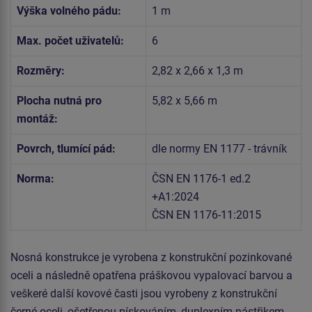
Výška volného pádu:
1 m
Max. počet uživatelů:
6
Rozměry:
2,82 x 2,66 x 1,3 m
Plocha nutná pro
5,82 x 5,66 m
montáž:
Povrch, tlumící pád:
dle normy EN 1177 - trávník
Norma:
ČSN EN 1176-1 ed.2
+A1:2024
ČSN EN 1176-11:2015
Nosná konstrukce je vyrobena z konstrukční pozinkované
oceli a následně opatřena práškovou vypalovací barvou a
veškeré další kovové časti jsou vyrobeny z konstrukční
černé oceli, ošetřenou pískováním, duplexním nástřikem