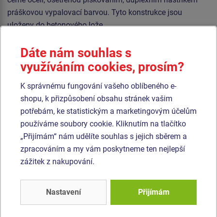
práškovou vypalovací barvou. Tyto konstrukce jsou
uloženy do betonového lože.
Lana jsou vyrobena z materiálu HERKULES (16 mm lana z
Dáte nám souhlas s
polypropylenu s vnitřním ocelovým jádrem) a jsou
využíváním cookies, prosím?
spojována plastovými spoji. Veškerý spojovací materiál je
pozinkovaný nebo nerezový.
K správnému fungování vašeho oblíbeného e-
shopu, k přizpůsobení obsahu stránek vašim
Podobné
zboží
potřebám, ke statistickým a marketingovým účelům
používáme soubory cookie. Kliknutím na tlačítko
„Přijímám“ nám udělíte souhlas s jejich sběrem a
Produkt - OPD-8202K-10
Produkt - OPD-8204K-10
zpracováním a my vám poskytneme ten nejlepší
Opičí dráha -
Opičí dráha -
celokovová (v.p. 1 m)
celokovová (v.p. 1 m)
zážitek z nakupování.
Novinka
Novinka
Nastavení
Přijímám