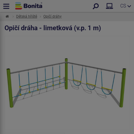
CS
Dětská hřiště
Opičí dráhy
Opičí dráha - limetková (v.p. 1 m)