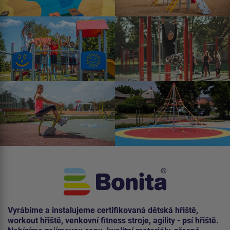
Vyrábíme a instalujeme certifikovaná dětská hřiště,
workout hřiště, venkovní fitness stroje, agility - psí hřiště.