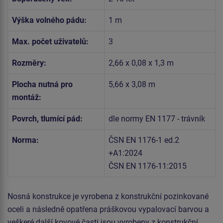
Výška volného pádu:
1 m
Max. počet uživatelů:
3
Rozměry:
2,66 x 0,08 x 1,3 m
Plocha nutná pro
5,66 x 3,08 m
montáž:
Povrch, tlumící pád:
dle normy EN 1177 - trávník
Norma:
ČSN EN 1176-1 ed.2
+A1:2024
ČSN EN 1176-11:2015
Nosná konstrukce je vyrobena z konstrukční pozinkované
oceli a následně opatřena práškovou vypalovací barvou a
veškeré další kovové časti jsou vyrobeny z konstrukční