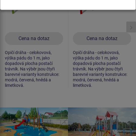
Cena na dotaz
Cena na dotaz
Opičí dráha - celokovová,
Opičí dráha - celokovová,
výška pádu do 1 m, jako
výška pádu do 1 m, jako
dopadová plocha postačí
dopadová plocha postačí
trávník. Na výběr jsou čtyři
trávník. Na výběr jsou čtyři
barevné varianty konstrukce:
barevné varianty konstrukce:
modrá, červená, hnědá a
modrá, červená, hnědá a
limetková.
limetková.