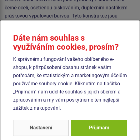
černé oceli, ošetřenou pískováním, duplexním nástřikem
práškovou vypalovací barvou. Tyto konstrukce jsou
uloženy do betonového lože.
Dáte nám souhlas s
Lana jsou vyrobena z materiálu HERKULES (16 mm lana z
polypropylenu s vnitřním ocelovým jádrem) a jsou
využíváním cookies, prosím?
spojována plastovými spoji. Veškerý spojovací materiál je
K správnému fungování vašeho oblíbeného e-
pozinkovaný nebo nerezový.
shopu, k přizpůsobení obsahu stránek vašim
potřebám, ke statistickým a marketingovým účelům
Podobné
zboží
používáme soubory cookie. Kliknutím na tlačítko
„Přijímám“ nám udělíte souhlas s jejich sběrem a
Produkt - OPD-8108K-10
Produkt - OPD-8106K-10
zpracováním a my vám poskytneme ten nejlepší
Opičí dráha Balanční
Opičí dráha Věšák -
zážitek z nakupování.
lanový had -
celokovová (v.p. 1 m)
celokovová (v.p. 1 m)
Novinka
Novinka
Nastavení
Přijímám