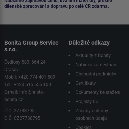
Nabízíme zajímavou cenu, kvalitní materiály, přesné
dílenské zpracování a dopravu po celé ČR zdarma.
Bonita Group Service
Důležité odkazy
s.r.o.
Aktuality z Bonity
Čedlosy 583, 664 24
Nabídka zaměstnání
Drásov
Obchodní podmínky
Mobil: +420 774 401 509
Certifikáty
Tel.: +420 515 555 100
E-mail:
info@hriste-
Dokumenty ke stažení
bonita.cz
Projekty EU
IČO: 27738795
Zásady ochrany
DIČ: CZ27738795
osobních údajů
Cookies