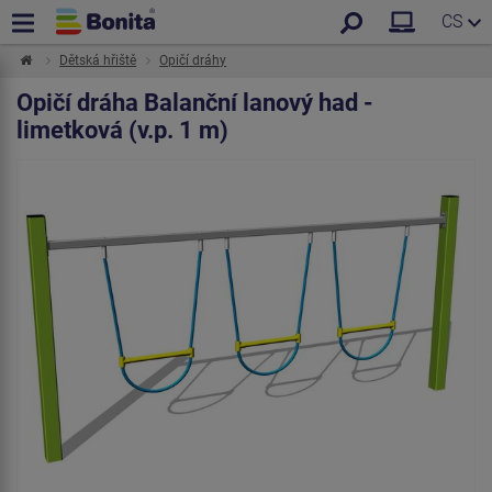
CS
Dětská hřiště
Opičí dráhy
Opičí dráha Balanční lanový had -
limetková (v.p. 1 m)