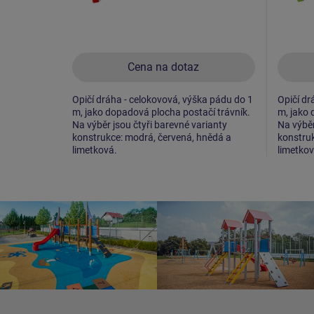
Cena na dotaz
Opičí dráha - celokovová, výška pádu do 1
Opičí dr
m, jako dopadová plocha postačí trávník.
m, jako 
Na výběr jsou čtyři barevné varianty
Na výběr
konstrukce: modrá, červená, hnědá a
konstruk
limetková.
limetkov