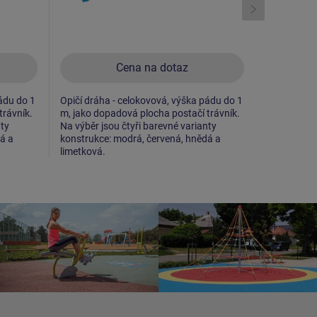
Cena na dotaz
ádu do 1
Opičí dráha - celokovová, výška pádu do 1
Opičí dráha
trávník.
m, jako dopadová plocha postačí trávník.
m, jako dop
nty
Na výběr jsou čtyři barevné varianty
Na výběr js
á a
konstrukce: modrá, červená, hnědá a
konstrukce
limetková.
limetková.