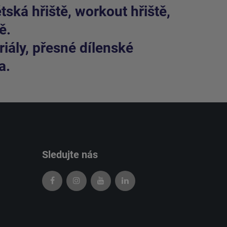
ská hřiště, workout hřiště,
ě.
iály, přesné dílenské
a.
Sledujte nás