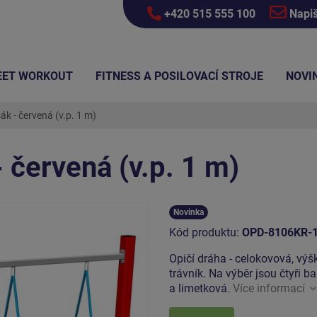
+420 515 555 100
Napi
EET WORKOUT
FITNESS A POSILOVACÍ STROJE
NOVI
ák - červená (v.p. 1 m)
 červená (v.p. 1 m)
Novinka
Kód produktu:
OPD-8106KR-
Opičí dráha - celokovová, vý
trávník. Na výběr jsou čtyři 
a limetková.
Více informací