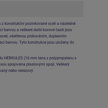
 z konstrukční pozinkované oceli a následně
í barvou a veškeré další kovové časti jsou
 oceli, ošetřenou pískováním, duplexním
cí barvou. Tyto konstrukce jsou uloženy do
álu HERKULES (16 mm lana z polypropylenu s
jsou spojována plastovými spoji. Veškerý
ovaný nebo nerezový.