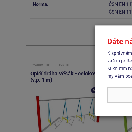
Norma:
ČSN EN 11
ČSN EN 11
Dáte n
K správnému
vašim potře
Produkt - OPD-8106K-10
Produkt 
Kliknutím n
Opičí dráha Věšák - celokovová
Opičí 
my vám posk
(v.p. 1 m)
- celo
Novinka