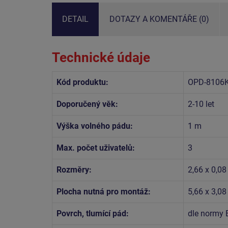
DETAIL
DOTAZY A KOMENTÁŘE (0)
Technické údaje
Kód produktu:
OPD-8106K
Doporučený věk:
2-10 let
Výška volného pádu:
1 m
Max. počet uživatelů:
3
Rozměry:
2,66 x 0,08
Plocha nutná pro montáž:
5,66 x 3,0
Povrch, tlumící pád:
dle normy 