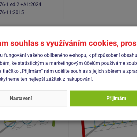
76-1 ed.2 +A1:2024
76-11:2015
ám souhlas s využíváním cookies, pro
Podobné
zboží
 fungování vašeho oblíbeného e-shopu, k přizpůsobení obsahu
bám, ke statistickým a marketingovým účelům používáme soubo
- OPD-8108K-10
Produkt - OPD-8102K-10
a tlačítko „Přijímám“ nám udělíte souhlas s jejich sběrem a zpr
dráha Balanční lanový had
Opičí dráha Překračovací 
ytneme ten nejlepší zážitek z nakupování.
kovová (v.p. 1 m)
celokovová (v.p. 1 m)
Novinka
Nastavení
Přijímám