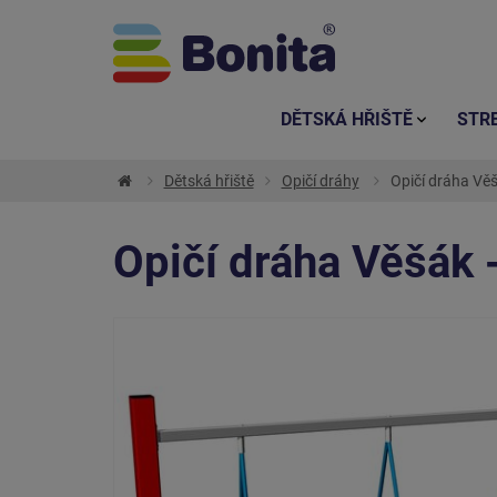
DĚTSKÁ HŘIŠTĚ
STR
Dětská hřiště
Opičí dráhy
Opičí dráha Věš
Opičí dráha Věšák -