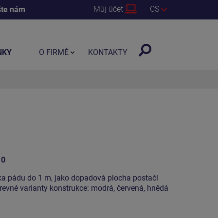
Můj účet
CS
šte nám
NKY
O FIRMĚ
KONTAKTY
10
ška pádu do 1 m, jako dopadová plocha postačí
barevné varianty konstrukce: modrá, červená, hnědá