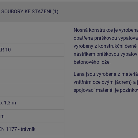
SOUBORY KE STAŽENÍ (1)
Nosná konstrukce je vyrobena
opatřena práškovou vypalovac
vyrobeny z konstrukční černé
R-10
nástřikem práškovou vypalova
betonového lože.
Lana jsou vyrobena z materi
vnitřním ocelovým jádrem) a 
spojovací materiál je pozink
 x 1,3 m
8 m
EN 1177 - trávník