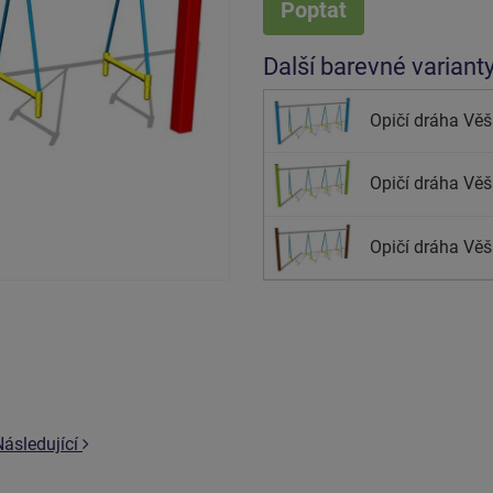
Poptat
Další barevné variant
Opičí dráha Věš
Opičí dráha Věšá
Opičí dráha Věš
Následující