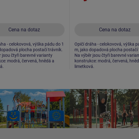
Cena na dotaz
Cena na dotaz
áha - celokovová, výška pádu do 1
Opičí dráha - celokovová, výška p
dopadová plocha postačí trávník.
m, jako dopadová plocha postačí 
 jsou čtyři barevné varianty
Na výběr jsou čtyři barevné varia
ce: modrá, červená, hnědá a
konstrukce: modrá, červená, hněd
á.
limetková.